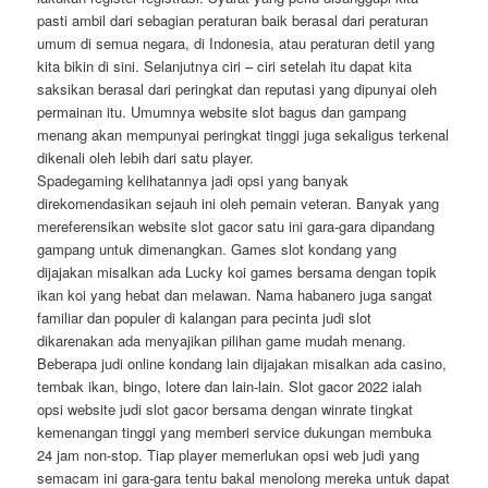
pasti ambil dari sebagian peraturan baik berasal dari peraturan
umum di semua negara, di Indonesia, atau peraturan detil yang
kita bikin di sini. Selanjutnya ciri – ciri setelah itu dapat kita
saksikan berasal dari peringkat dan reputasi yang dipunyai oleh
permainan itu. Umumnya website slot bagus dan gampang
menang akan mempunyai peringkat tinggi juga sekaligus terkenal
dikenali oleh lebih dari satu player.
Spadegaming kelihatannya jadi opsi yang banyak
direkomendasikan sejauh ini oleh pemain veteran. Banyak yang
mereferensikan website slot gacor satu ini gara-gara dipandang
gampang untuk dimenangkan. Games slot kondang yang
dijajakan misalkan ada Lucky koi games bersama dengan topik
ikan koi yang hebat dan melawan. Nama habanero juga sangat
familiar dan populer di kalangan para pecinta judi slot
dikarenakan ada menyajikan pilihan game mudah menang.
Beberapa judi online kondang lain dijajakan misalkan ada casino,
tembak ikan, bingo, lotere dan lain-lain. Slot gacor 2022 ialah
opsi website judi slot gacor bersama dengan winrate tingkat
kemenangan tinggi yang memberi service dukungan membuka
24 jam non-stop. Tiap player memerlukan opsi web judi yang
semacam ini gara-gara tentu bakal menolong mereka untuk dapat