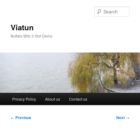
Skip
to
Sear
primary
content
Viatun
Buffalo Blitz 2 Slot Demo
Main
Privacy Policy
About us
Contact us
menu
Post
←
Previous
Next
→
navigation