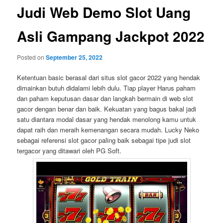
Judi Web Demo Slot Uang
Asli Gampang Jackpot 2022
Posted on
September 25, 2022
Ketentuan basic berasal dari situs slot gacor 2022 yang hendak
dimainkan butuh didalami lebih dulu. Tiap player Harus paham
dan paham keputusan dasar dan langkah bermain di web slot
gacor dengan benar dan baik. Kekuatan yang bagus bakal jadi
satu diantara modal dasar yang hendak menolong kamu untuk
dapat raih dan meraih kemenangan secara mudah. Lucky Neko
sebagai referensi slot gacor paling baik sebagai tipe judi slot
tergacor yang ditawari oleh PG Soft.