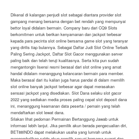
Dikenal di kalangan penjudi slot sebagai diantara provider slot
gampang menang bersama dengan bet rendah yang mempunyai
bettor loyal didalam bermain. Company baru dari CQ9 Slots
berkomitmen untuk berikan kenyamanan dan jackpot terbesar
kepada para pecinta slot online bersama game slot yang teranyar
yang dirilis tiap bulannya. Sebagai Daftar Judi Slot Online Terbaik
Paling Sering Jackpot, Daftar Slot Gacor menggunakan server
paling baik dan telah teruji kualitasnya. Serta kita pun sudah
mengantongin lisensi resmi berasal dari slot online yang amat
handal didalam menanggung kelancaran bermain para member.
Maka berasal dari itu kalian juga harus pandai di dalam memilih
slot online banyak jackpot terbesar agar dapat merasakan
sensasi jackpot yang disediakan. Slot Dana selaku slot gacor
2022 yang sediakan media proses paling cepat slot deposit dana
ini, menanggung keamanan data peserta / pemain yang telah
mendaftarkan slot lewat dana.
Silakan lihat pedoman Permainan Bertanggung Jawab untuk
informasi lebih lanjut. Jika pemilik akun berada pengecualian diri,
BET88INDO dapat melakukan usaha yang lumrah untuk
mengembalikan saldo akun pemilik sesuai bersama syarat dan