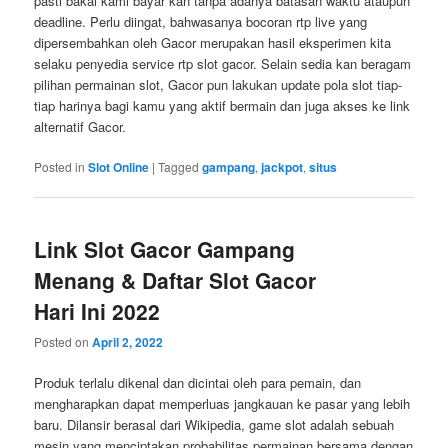
pasti bakal kami bayar kan tanpa adanya batasan waktu ataupun
deadline. Perlu diingat, bahwasanya bocoran rtp live yang
dipersembahkan oleh Gacor merupakan hasil eksperimen kita
selaku penyedia service rtp slot gacor. Selain sedia kan beragam
pilihan permainan slot, Gacor pun lakukan update pola slot tiap-
tiap harinya bagi kamu yang aktif bermain dan juga akses ke link
alternatif Gacor.
Posted in
Slot Online
|
Tagged
gampang
,
jackpot
,
situs
Link Slot Gacor Gampang
Menang & Daftar Slot Gacor
Hari Ini 2022
Posted on
April 2, 2022
Produk terlalu dikenal dan dicintai oleh para pemain, dan
mengharapkan dapat memperluas jangkauan ke pasar yang lebih
baru. Dilansir berasal dari Wikipedia, game slot adalah sebuah
mesin yang menciptakan probabilitas permainan bersama dengan