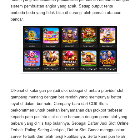
sistem pembuatan angka yang acak. Setiap output tentu
berbeda-beda yang tidak bisa di curangi oleh pemain ataupun
bandar.
Dikenal di kalangan penjudi slot sebagai di antara provider slot
gampang menang dengan bet rendah yang mempunyai bettor
loyal di dalam bermain. Company baru dari CQ9 Slots
berkomitmen untuk berikan kenyamanan dan jackpot terbesar
kepada para pecinta slot online bersama dengan game slot yang
terbaru yang dirilis tiap bulannya. Sebagai Daftar Judi Slot Online
Terbaik Paling Sering Jackpot, Daftar Slot Gacor menggunakan
server terbaik dan telah teruji kualitasnya. Serta kami pun telah