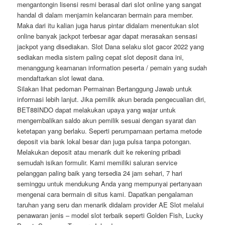
mengantongin lisensi resmi berasal dari slot online yang sangat
handal di dalam menjamin kelancaran bermain para member.
Maka dari itu kalian juga harus pintar didalam menentukan slot
online banyak jackpot terbesar agar dapat merasakan sensasi
jackpot yang disediakan. Slot Dana selaku slot gacor 2022 yang
sediakan media sistem paling cepat slot deposit dana ini,
menanggung keamanan information peserta / pemain yang sudah
mendaftarkan slot lewat dana.
Silakan lihat pedoman Permainan Bertanggung Jawab untuk
informasi lebih lanjut. Jika pemilik akun berada pengecualian diri,
BET88INDO dapat melakukan upaya yang wajar untuk
mengembalikan saldo akun pemilik sesuai dengan syarat dan
ketetapan yang berlaku. Seperti perumpamaan pertama metode
deposit via bank lokal besar dan juga pulsa tanpa potongan.
Melakukan deposit atau menarik duit ke rekening pribadi
semudah isikan formulir. Kami memiliki saluran service
pelanggan paling baik yang tersedia 24 jam sehari, 7 hari
seminggu untuk mendukung Anda yang mempunyai pertanyaan
mengenai cara bermain di situs kami. Dapatkan pengalaman
taruhan yang seru dan menarik didalam provider AE Slot melalui
penawaran jenis – model slot terbaik seperti Golden Fish, Lucky