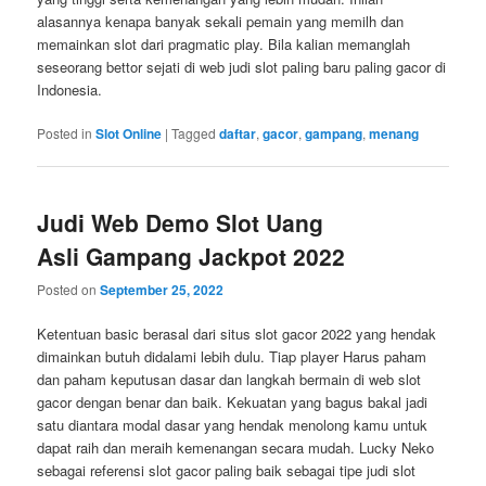
alasannya kenapa banyak sekali pemain yang memilh dan
memainkan slot dari pragmatic play. Bila kalian memanglah
seseorang bettor sejati di web judi slot paling baru paling gacor di
Indonesia.
Posted in
Slot Online
|
Tagged
daftar
,
gacor
,
gampang
,
menang
Judi Web Demo Slot Uang
Asli Gampang Jackpot 2022
Posted on
September 25, 2022
Ketentuan basic berasal dari situs slot gacor 2022 yang hendak
dimainkan butuh didalami lebih dulu. Tiap player Harus paham
dan paham keputusan dasar dan langkah bermain di web slot
gacor dengan benar dan baik. Kekuatan yang bagus bakal jadi
satu diantara modal dasar yang hendak menolong kamu untuk
dapat raih dan meraih kemenangan secara mudah. Lucky Neko
sebagai referensi slot gacor paling baik sebagai tipe judi slot