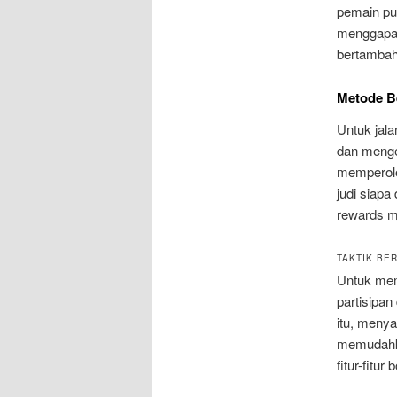
pemain pu
menggapai 
bertambah
Metode B
Untuk jal
dan menge
memperole
judi siapa
rewards 
TAKTIK BE
Untuk mem
partisipa
itu, meny
memudahka
fitur-fitu