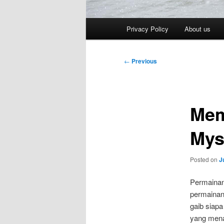
Main
Privacy Policy
About us
menu
Post
←
Previous
navigation
Mem
Mys
Posted on
J
Permainan 
permainan 
gaib siap
yang mena