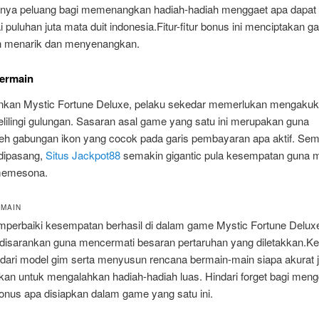
nya peluang bagi memenangkan hadiah-hadiah menggaet apa dapat
puluhan juta mata duit indonesia.Fitur-fitur bonus ini menciptakan 
 menarik dan menyenangkan.
ermain
ankan Mystic Fortune Deluxe, pelaku sekedar memerlukan mengakuka
lilingi gulungan. Sasaran asal game yang satu ini merupakan guna
h gabungan ikon yang cocok pada garis pembayaran apa aktif. Sema
 dipasang,
Situs Jackpot88
semakin gigantic pula kesempatan guna 
memesona.
RMAIN
perbaiki kesempatan berhasil di dalam game Mystic Fortune Delux
n disarankan guna mencermati besaran pertaruhan yang diletakkan.Ke
adari model gim serta menyusun rencana bermain-main siapa akurat 
n untuk mengalahkan hadiah-hadiah luas. Hindari forget bagi men
r bonus apa disiapkan dalam game yang satu ini.