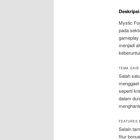
Deskrips
Mystic Fo
pada sekto
gameplay 
menjadi al
keberuntu
TEMA GAIB
Salah sat
menggaet 
seperti k
dalam duni
menghantui
FEATURES 
Selain ta
fitur bon