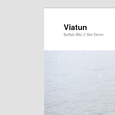
Skip
to
primary
Viatun
content
Buffalo Blitz 2 Slot Demo