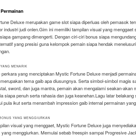
i Permainan
rtune Deluxe merupakan game slot siapa diperluas oleh pemasok ter
r industri judi onlen.Gim ini memiliki tampilan visual yang menggaet 
siapa gampang dimengerti. Dengan ciri-ciri bonus siapa mengundang,
ternatif yang presisi guna kelompok pemain siapa hendak menelusuri
ngan.
 YANG MENARIK
u perkara yang menciptakan Mystic Fortune Deluxe menjadi permain
merupakan tema gaib apa diusungnya. Serta simbol-simbol magis 
ristal, sword, dan juga mantra, pemain akan mengalami seakan-akan 
a siapa penuh serta rahasia dan juga keanehan.Lagu latar belakang 
 pula ikut serta menambah impression gaib internal permainan yang 
BONUS YANG MENGGIURKAN
mpilan visual yang menggaet, Mystic Fortune Deluxe juga menyediak
us yang menggiurkan. Memulai sebab freespin sampai Progresive Jac