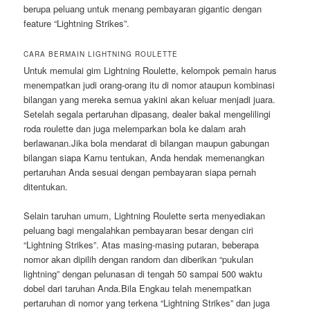
berupa peluang untuk menang pembayaran gigantic dengan
feature “Lightning Strikes”.
CARA BERMAIN LIGHTNING ROULETTE
Untuk memulai gim Lightning Roulette, kelompok pemain harus
menempatkan judi orang-orang itu di nomor ataupun kombinasi
bilangan yang mereka semua yakini akan keluar menjadi juara.
Setelah segala pertaruhan dipasang, dealer bakal mengelilingi
roda roulette dan juga melemparkan bola ke dalam arah
berlawanan.Jika bola mendarat di bilangan maupun gabungan
bilangan siapa Kamu tentukan, Anda hendak memenangkan
pertaruhan Anda sesuai dengan pembayaran siapa pernah
ditentukan.
Selain taruhan umum, Lightning Roulette serta menyediakan
peluang bagi mengalahkan pembayaran besar dengan ciri
“Lightning Strikes”. Atas masing-masing putaran, beberapa
nomor akan dipilih dengan random dan diberikan “pukulan
lightning” dengan pelunasan di tengah 50 sampai 500 waktu
dobel dari taruhan Anda.Bila Engkau telah menempatkan
pertaruhan di nomor yang terkena “Lightning Strikes” dan juga