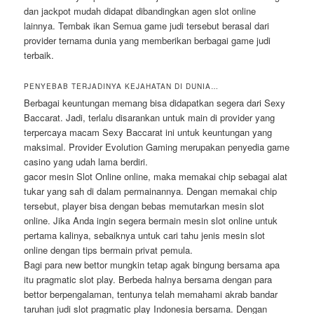
dan jackpot mudah didapat dibandingkan agen slot online
lainnya. Tembak ikan Semua game judi tersebut berasal dari
provider ternama dunia yang memberikan berbagai game judi
terbaik.
PENYEBAB TERJADINYA KEJAHATAN DI DUNIA…
Berbagai keuntungan memang bisa didapatkan segera dari Sexy
Baccarat. Jadi, terlalu disarankan untuk main di provider yang
terpercaya macam Sexy Baccarat ini untuk keuntungan yang
maksimal. Provider Evolution Gaming merupakan penyedia game
casino yang udah lama berdiri.
gacor mesin Slot Online online, maka memakai chip sebagai alat
tukar yang sah di dalam permainannya. Dengan memakai chip
tersebut, player bisa dengan bebas memutarkan mesin slot
online. Jika Anda ingin segera bermain mesin slot online untuk
pertama kalinya, sebaiknya untuk cari tahu jenis mesin slot
online dengan tips bermain privat pemula.
Bagi para new bettor mungkin tetap agak bingung bersama apa
itu pragmatic slot play. Berbeda halnya bersama dengan para
bettor berpengalaman, tentunya telah memahami akrab bandar
taruhan judi slot pragmatic play Indonesia bersama. Dengan