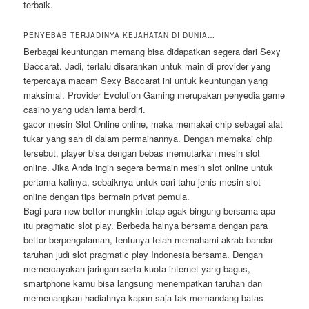
terbaik.
PENYEBAB TERJADINYA KEJAHATAN DI DUNIA…
Berbagai keuntungan memang bisa didapatkan segera dari Sexy
Baccarat. Jadi, terlalu disarankan untuk main di provider yang
terpercaya macam Sexy Baccarat ini untuk keuntungan yang
maksimal. Provider Evolution Gaming merupakan penyedia game
casino yang udah lama berdiri.
gacor mesin Slot Online online, maka memakai chip sebagai alat
tukar yang sah di dalam permainannya. Dengan memakai chip
tersebut, player bisa dengan bebas memutarkan mesin slot
online. Jika Anda ingin segera bermain mesin slot online untuk
pertama kalinya, sebaiknya untuk cari tahu jenis mesin slot
online dengan tips bermain privat pemula.
Bagi para new bettor mungkin tetap agak bingung bersama apa
itu pragmatic slot play. Berbeda halnya bersama dengan para
bettor berpengalaman, tentunya telah memahami akrab bandar
taruhan judi slot pragmatic play Indonesia bersama. Dengan
memercayakan jaringan serta kuota internet yang bagus,
smartphone kamu bisa langsung menempatkan taruhan dan
memenangkan hadiahnya kapan saja tak memandang batas