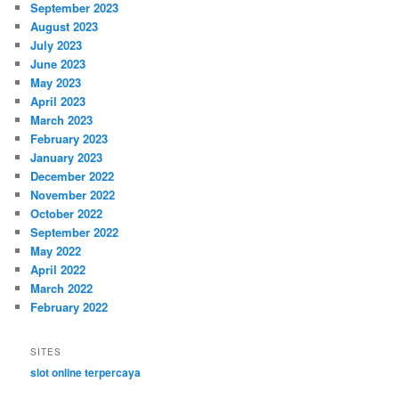
September 2023
August 2023
July 2023
June 2023
May 2023
April 2023
March 2023
February 2023
January 2023
December 2022
November 2022
October 2022
September 2022
May 2022
April 2022
March 2022
February 2022
SITES
slot online terpercaya