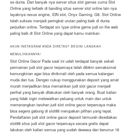
se dunia. Dari banyak nya server situs slot games cuma Slot
Online yang terbaik di banding situs server slot online lain nya
layaknya nexus engine, IDN slot, Onyx Gaming, G8. Slot Online
telah sukses menjadi peringkat urutan paling baik di dunia
perjudian online. Terdapat six type online game judi on the web
paling baik di Slot Online yang dapat kamu mainkan.
AKUN INSTAGRAM ANDA DIRETAS? BEGINI LANGKAH
MEMULIHKANNYA!
Slot Online Gacor Pada saat ini udah terdapat banyak sekali
permainan judi slot gacor terpercaya telah dibikin semaksimal
kemungkinan agar bisa dinikmati oleh pada semua kalangan
muda dan tua. Dengan cukup menggunakan deposit yang amat
murah menjadikan bisa memainkan judi slot gacor menjadi
perihal yang banyak dilakukan oleh banyak orang. Buat kalian
yang tidak ingin melewatkan peluang untuk main dan untuk
memenangkan taruhan judi slot online gacor terpercaya maka
bisa segera gabung di slot88 merupakan pilihan yang tepat.
Pendaftaran judi slot online gacor deposit termurah disediakan
slot88 situs judi slot gacor terpercaya secara gratis dapat
lakukan oleh kalian semua yang sudah dewasa dan berumur 18