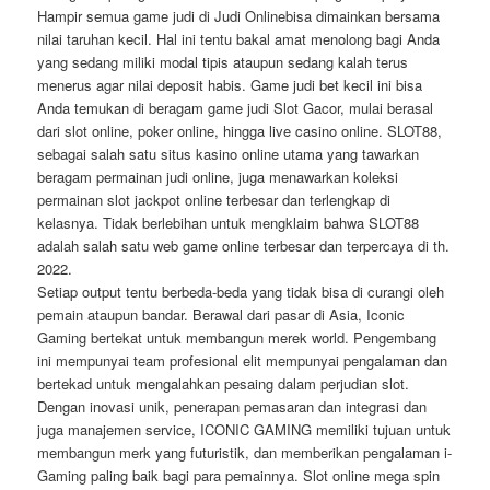
Hampir semua game judi di Judi Onlinebisa dimainkan bersama
nilai taruhan kecil. Hal ini tentu bakal amat menolong bagi Anda
yang sedang miliki modal tipis ataupun sedang kalah terus
menerus agar nilai deposit habis. Game judi bet kecil ini bisa
Anda temukan di beragam game judi Slot Gacor, mulai berasal
dari slot online, poker online, hingga live casino online. SLOT88,
sebagai salah satu situs kasino online utama yang tawarkan
beragam permainan judi online, juga menawarkan koleksi
permainan slot jackpot online terbesar dan terlengkap di
kelasnya. Tidak berlebihan untuk mengklaim bahwa SLOT88
adalah salah satu web game online terbesar dan terpercaya di th.
2022.
Setiap output tentu berbeda-beda yang tidak bisa di curangi oleh
pemain ataupun bandar. Berawal dari pasar di Asia, Iconic
Gaming bertekat untuk membangun merek world. Pengembang
ini mempunyai team profesional elit mempunyai pengalaman dan
bertekad untuk mengalahkan pesaing dalam perjudian slot.
Dengan inovasi unik, penerapan pemasaran dan integrasi dan
juga manajemen service, ICONIC GAMING memiliki tujuan untuk
membangun merk yang futuristik, dan memberikan pengalaman i-
Gaming paling baik bagi para pemainnya. Slot online mega spin