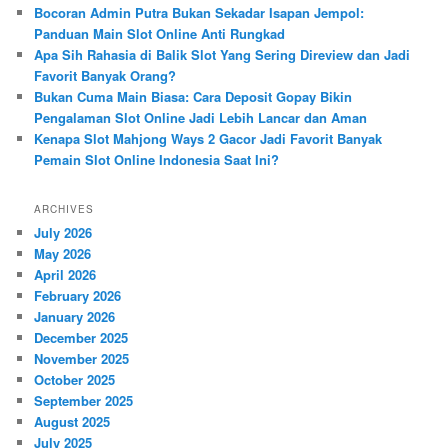
Bocoran Admin Putra Bukan Sekadar Isapan Jempol:
Panduan Main Slot Online Anti Rungkad
Apa Sih Rahasia di Balik Slot Yang Sering Direview dan Jadi
Favorit Banyak Orang?
Bukan Cuma Main Biasa: Cara Deposit Gopay Bikin
Pengalaman Slot Online Jadi Lebih Lancar dan Aman
Kenapa Slot Mahjong Ways 2 Gacor Jadi Favorit Banyak
Pemain Slot Online Indonesia Saat Ini?
ARCHIVES
July 2026
May 2026
April 2026
February 2026
January 2026
December 2025
November 2025
October 2025
September 2025
August 2025
July 2025