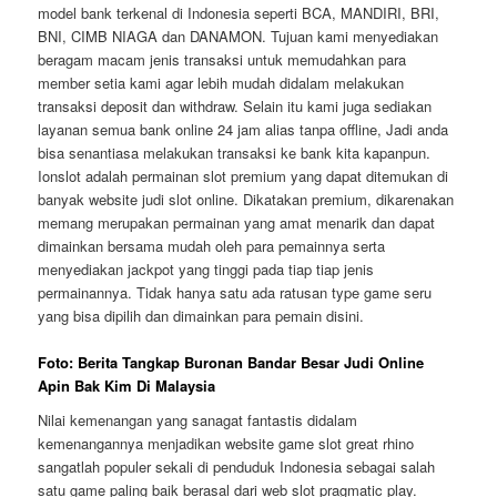
model bank terkenal di Indonesia seperti BCA, MANDIRI, BRI,
BNI, CIMB NIAGA dan DANAMON. Tujuan kami menyediakan
beragam macam jenis transaksi untuk memudahkan para
member setia kami agar lebih mudah didalam melakukan
transaksi deposit dan withdraw. Selain itu kami juga sediakan
layanan semua bank online 24 jam alias tanpa offline, Jadi anda
bisa senantiasa melakukan transaksi ke bank kita kapanpun.
Ionslot adalah permainan slot premium yang dapat ditemukan di
banyak website judi slot online. Dikatakan premium, dikarenakan
memang merupakan permainan yang amat menarik dan dapat
dimainkan bersama mudah oleh para pemainnya serta
menyediakan jackpot yang tinggi pada tiap tiap jenis
permainannya. Tidak hanya satu ada ratusan type game seru
yang bisa dipilih dan dimainkan para pemain disini.
Foto: Berita Tangkap Buronan Bandar Besar Judi Online
Apin Bak Kim Di Malaysia
Nilai kemenangan yang sanagat fantastis didalam
kemenangannya menjadikan website game slot great rhino
sangatlah populer sekali di penduduk Indonesia sebagai salah
satu game paling baik berasal dari web slot pragmatic play.