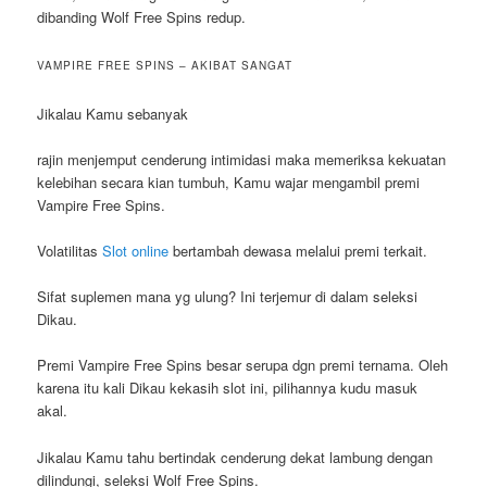
dibanding Wolf Free Spins redup.
VAMPIRE FREE SPINS – AKIBAT SANGAT
Jikalau Kamu sebanyak
rajin menjemput cenderung intimidasi maka memeriksa kekuatan
kelebihan secara kian tumbuh, Kamu wajar mengambil premi
Vampire Free Spins.
Volatilitas
Slot online
bertambah dewasa melalui premi terkait.
Sifat suplemen mana yg ulung? Ini terjemur di dalam seleksi
Dikau.
Premi Vampire Free Spins besar serupa dgn premi ternama. Oleh
karena itu kali Dikau kekasih slot ini, pilihannya kudu masuk
akal.
Jikalau Kamu tahu bertindak cenderung dekat lambung dengan
dilindungi, seleksi Wolf Free Spins.