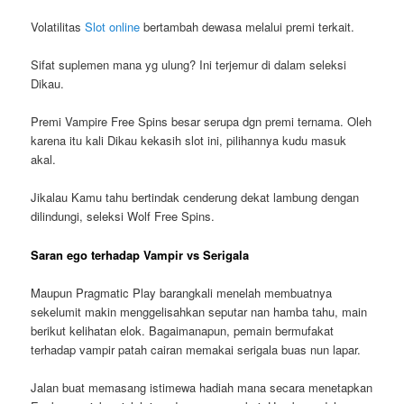
Volatilitas
Slot online
bertambah dewasa melalui premi terkait.
Sifat suplemen mana yg ulung? Ini terjemur di dalam seleksi
Dikau.
Premi Vampire Free Spins besar serupa dgn premi ternama. Oleh
karena itu kali Dikau kekasih slot ini, pilihannya kudu masuk
akal.
Jikalau Kamu tahu bertindak cenderung dekat lambung dengan
dilindungi, seleksi Wolf Free Spins.
Saran ego terhadap Vampir vs Serigala
Maupun Pragmatic Play barangkali menelah membuatnya
sekelumit makin menggelisahkan seputar nan hamba tahu, main
berikut kelihatan elok. Bagaimanapun, pemain bermufakat
terhadap vampir patah cairan memakai serigala buas nun lapar.
Jalan buat memasang istimewa hadiah mana secara menetapkan