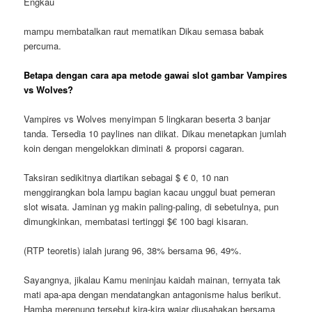
Engkau
mampu membatalkan raut mematikan Dikau semasa babak
percuma.
Betapa dengan cara apa metode gawai slot gambar Vampires
vs Wolves?
Vampires vs Wolves menyimpan 5 lingkaran beserta 3 banjar
tanda. Tersedia 10 paylines nan diikat. Dikau menetapkan jumlah
koin dengan mengelokkan diminati & proporsi cagaran.
Taksiran sedikitnya diartikan sebagai $ € 0, 10 nan
menggirangkan bola lampu bagian kacau unggul buat pemeran
slot wisata. Jaminan yg makin paling-paling, di sebetulnya, pun
dimungkinkan, membatasi tertinggi $€ 100 bagi kisaran.
(RTP teoretis) ialah jurang 96, 38% bersama 96, 49%.
Sayangnya, jikalau Kamu meninjau kaidah mainan, ternyata tak
mati apa-apa dengan mendatangkan antagonisme halus berikut.
Hamba merenung tersebut kira-kira wajar diusahakan bersama