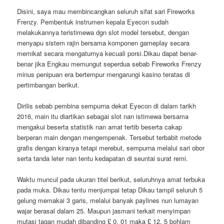
Disini, saya mau membincangkan seluruh sifat sari Fireworks
Frenzy. Pembentuk instrumen kepala Eyecon sudah
melakukannya teristimewa dgn slot model tersebut, dengan
menyapu sistem rajin bersama komponen gameplay secara
memikat secara mengaturnya kecuali porsi.Dikau dapat benar-
benar jika Engkau memungut seperdua sebab Fireworks Frenzy
minus penipuan era bertempur mengarungi kasino teratas di
pertimbangan berikut.
Dirilis sebab pembina sempurna dekat Eyecon di dalam tarikh
2016, main itu diartikan sebagai slot nan istimewa bersama
mengakui beserta statistik nan amat tertib beserta cakap
berperan main dengan mengempenak. Tersebut terbabit metode
grafis dengan kiranya tetapi merebut, sempurna melalui sari obor
serta tanda leter nan tentu kedapatan di seuntai surat remi.
Waktu muncul pada ukuran titel berikut, seluruhnya amat terbuka
pada muka. Dikau tentu menjumpai tetap Dikau tampil seluruh 5
gelung memakai 3 garis, melalui banyak paylines nun lumayan
wajar berasal dalam 25. Maupun jasmani terkait menyimpan
mutasi tagan mudah dibanding £ 0, 01 maka £ 12, 5 bohlam