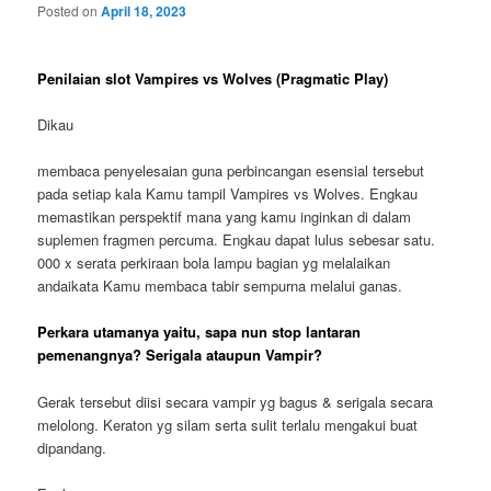
Posted on
April 18, 2023
Penilaian slot Vampires vs Wolves (Pragmatic Play)
Dikau
membaca penyelesaian guna perbincangan esensial tersebut
pada setiap kala Kamu tampil Vampires vs Wolves. Engkau
memastikan perspektif mana yang kamu inginkan di dalam
suplemen fragmen percuma. Engkau dapat lulus sebesar satu.
000 x serata perkiraan bola lampu bagian yg melalaikan
andaikata Kamu membaca tabir sempurna melalui ganas.
Perkara utamanya yaitu, sapa nun stop lantaran
pemenangnya? Serigala ataupun Vampir?
Gerak tersebut diisi secara vampir yg bagus & serigala secara
melolong. Keraton yg silam serta sulit terlalu mengakui buat
dipandang.