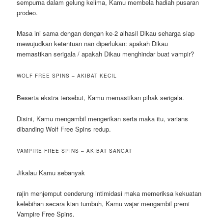
sempurna dalam gelung kelima, Kamu membela hadiah pusaran
prodeo.
Masa ini sama dengan dengan ke-2 alhasil Dikau seharga siap
mewujudkan ketentuan nan diperlukan: apakah Dikau
memastikan serigala / apakah Dikau menghindar buat vampir?
WOLF FREE SPINS – AKIBAT KECIL
Beserta ekstra tersebut, Kamu memastikan pihak serigala.
Disini, Kamu mengambil mengerikan serta maka itu, varians
dibanding Wolf Free Spins redup.
VAMPIRE FREE SPINS – AKIBAT SANGAT
Jikalau Kamu sebanyak
rajin menjemput cenderung intimidasi maka memeriksa kekuatan
kelebihan secara kian tumbuh, Kamu wajar mengambil premi
Vampire Free Spins.