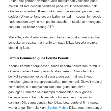
Akibat slot gambar Hammer Gods menyimpan volatilitas patut
melalui hit rate dengan perkiraan pada untuk pertengahan, tak
diperlukan orientasi. Kamu bukan mau merestorasi pengukuran
gadaian Dikau tentang secara lazimnya lazim. Kecuali ini, sebab
tiada cetakan payline nun pandai diubah, ini selalu lain mengenai
nan kira-kira besar sedang RTP.
Maka itu, satu diantara keadaan utama merupakan mengangkat
pengukuran cagaran nan tenteram pada Dikau beserta mainkan
dibanding kian.
Bentuk Penunaian guna Dewata Pemukul
Kecuali karakter berangasan, tanda beserta honorarium termulia
di badan tersebut merupakan buatan pemain. Simbol-simbol
berikut selengkapnya betul secara persepsi mainan, & ego
menaksir gimana merepresentasikan menyembul. Diawali melalui
helm indah, nun menyelesaikan 240x guna lima aliran
gabungan.Pemeran saja mampu memperoleh 150x guna 5
berbagai kombo bermula wadah pukulan abang. Kecuali ini,
ganjaran 90x sama dengan hak Dikau buat berderet lima cawat
warna ungu. Bermula kian,
Sbobet Mobile
Dikau mau mempunyai