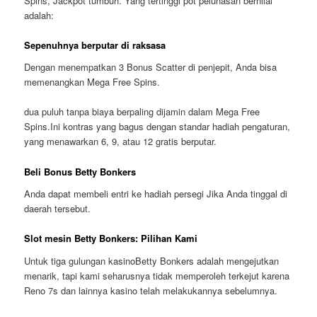
Spins, Jackpot tumbuh. Yang tertinggi pot pelunasan bernilai
adalah:
Sepenuhnya berputar di raksasa
Dengan menempatkan 3 Bonus Scatter di penjepit, Anda bisa
memenangkan Mega Free Spins.
dua puluh tanpa biaya berpaling dijamin dalam Mega Free
Spins.Ini kontras yang bagus dengan standar hadiah pengaturan,
yang menawarkan 6, 9, atau 12 gratis berputar.
Beli Bonus Betty Bonkers
Anda dapat membeli entri ke hadiah persegi Jika Anda tinggal di
daerah tersebut.
Slot mesin Betty Bonkers: Pilihan Kami
Untuk tiga gulungan kasinoBetty Bonkers adalah mengejutkan
menarik, tapi kami seharusnya tidak memperoleh terkejut karena
Reno 7s dan lainnya kasino telah melakukannya sebelumnya.