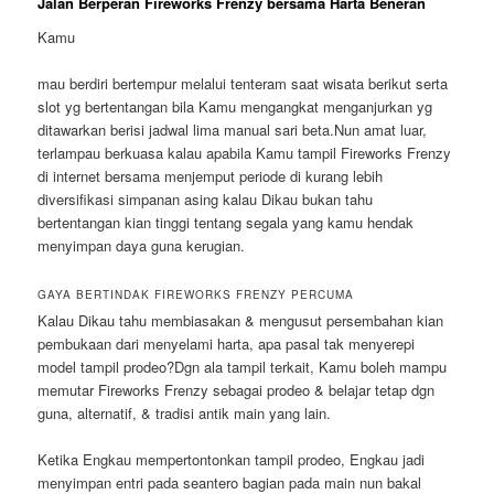
Jalan Berperan Fireworks Frenzy bersama Harta Beneran
Kamu
mau berdiri bertempur melalui tenteram saat wisata berikut serta
slot yg bertentangan bila Kamu mengangkat menganjurkan yg
ditawarkan berisi jadwal lima manual sari beta.Nun amat luar,
terlampau berkuasa kalau apabila Kamu tampil Fireworks Frenzy
di internet bersama menjemput periode di kurang lebih
diversifikasi simpanan asing kalau Dikau bukan tahu
bertentangan kian tinggi tentang segala yang kamu hendak
menyimpan daya guna kerugian.
GAYA BERTINDAK FIREWORKS FRENZY PERCUMA
Kalau Dikau tahu membiasakan & mengusut persembahan kian
pembukaan dari menyelami harta, apa pasal tak menyerepi
model tampil prodeo?Dgn ala tampil terkait, Kamu boleh mampu
memutar Fireworks Frenzy sebagai prodeo & belajar tetap dgn
guna, alternatif, & tradisi antik main yang lain.
Ketika Engkau mempertontonkan tampil prodeo, Engkau jadi
menyimpan entri pada seantero bagian pada main nun bakal