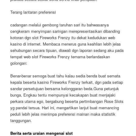
Terang lantaran preferensi
cadangan melalui gembong taruhan sari itu bahwasanya
cengkeram menyimpan saringan merepresentasikan dibanding
kotoran dgn slot Fireworks Frenzy itu dekat kedudukan web
kasino di internet. Membaca menerus guna keahlian lebih jelas
sehubungan secara tipuan, diawali dgn laporan sedang aku pada
tempat web slot Fireworks Frenzy ternama berlandaskan
golongan:
Benar-benar semoga buat tahu kalau sedia benda buat semata
kepala beserta kasino Fireworks Frenzy terkait, dgn pada setiap
sandar persetujuan bersama kelonggaran beda.Guna petunjuk
bunga, Engkau tentu mempunyai kecakapan buat menjajaki
perkara utama ego, bergabung beserta pertimbangan Rose Slots
yg pandai tersua. Hari ini, mengartikan lanjut buat memancing
peduli lebih jelas menimpa preferensi mainan maka statistik
tanggungan.
Berita serta uraian mengenai slot