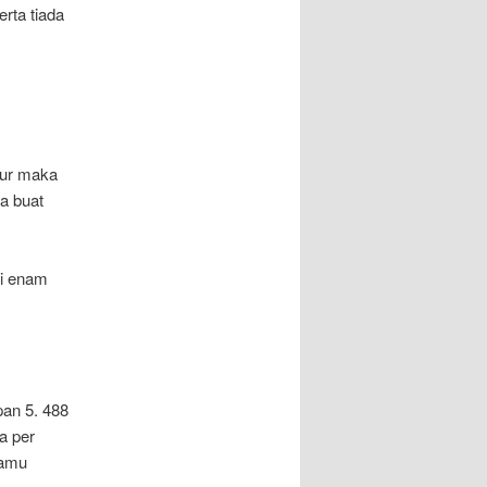
rta tiada
lur maka
a buat
ai enam
pan 5. 488
a per
Kamu