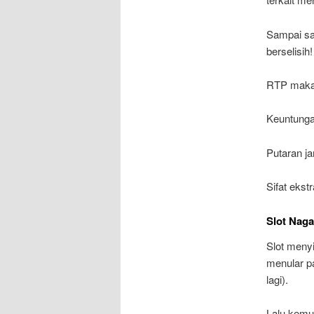
Sampai saa
berselisih!
RTP maka 
Keuntungan
Putaran ja
Sifat ekst
Slot Naga
Slot menyi
menular pa
lagi).
Lalu kemud