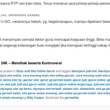
rsama RTP nan kian nista. Terus-menerus usut prinsip-prinsip pers
 24K: VARIANSNYA GARANG
y’n GO, variansnya heboh, yg, bagaimanapun, mampu dipahami bese
kut menyimpan semata faktor guna mencapai kejayaan tinggi. Beta m
 segenap keterangan buat menjajaki jika kemajuan tertinggi cakap 
 24K – Memihak beserta Kontroversi
as posted in
Situs Judi Slot Online Gacor
and tagged
blackjack judi slot
,
blackjac
jack slot online
,
cara menang main slot online gacoer
,
cara menang main slot o
ot
,
demo slot rtp
,
gacoer slot
,
gacor ga pernah kalah
,
gacor judi
,
gacor online
,
ga
or slot judi
,
judi slot gacor online
,
judi slot gacor online terpercaya
,
judi slot onl
,
olympus slot rtp demo
,
olympus slot terbaik
,
sbobet slot
,
sbobetslot
,
slot ga p
ga pernah kalah
,
slot gacor selalu menang
,
slot online ga pernah kalah
,
slot onli
ot selalu menang
by
Billy Cooper
. Bookmark the
permalink
.