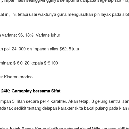
t ini, ini, tetapi usai waktunya guna mengusulkan pin layak pada slo
varians: 96, 18%, Varians luhur
 pol: 24. 000 x simpanan alias $€2, 5 juta
minan: $ € 0, 20 kepala $ € 100
ra: Kisaran prodeo
 24K: Gameplay bersama Sifat
mpan 5 lilitan secara per 4 karakter. Akan tetapi, 3 gelung sentral s
da tak sedikit tentang delapan karakter (kita bakal pulang pada kian 
ian, kotak Banda Karun diartikan sebagai sinyal Wild, yg mewakili b