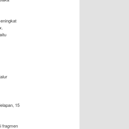
meningkat
x.
aitu
alur
elapan, 15
ni fragmen