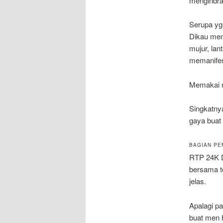
mengindra 
Serupa yg
Dikau men
mujur, lan
memanifes
Memakai n
Singkatnya
gaya buat 
BAGIAN PE
RTP 24K D
bersama t
jelas.
Apalagi p
buat men 