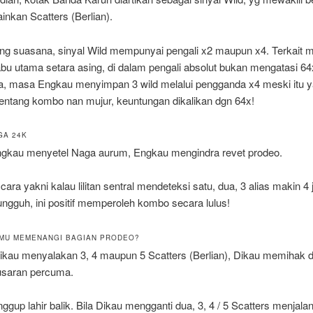
inkan Scatters (Berlian).
ng suasana, sinyal Wild mempunyai pengali x2 maupun x4. Terkait 
bu utama setara asing, di dalam pengali absolut bukan mengatasi 64
a, masa Engkau menyimpan 3 wild melalui pengganda x4 meski itu y
 tentang kombo nan mujur, keuntungan dikalikan dgn 64x!
GA 24K
ngkau menyetel Naga aurum, Engkau mengindra revet prodeo.
cara yakni kalau lilitan sentral mendeteksi satu, dua, 3 alias makin 4 j
ngguh, ini positif memperoleh kombo secara lulus!
MU MEMENANGI BAGIAN PRODEO?
ikau menyalakan 3, 4 maupun 5 Scatters (Berlian), Dikau memihak d
pusaran percuma.
nggup lahir balik. Bila Dikau mengganti dua, 3, 4 / 5 Scatters menjala