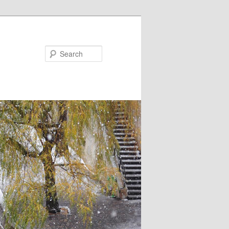
Search