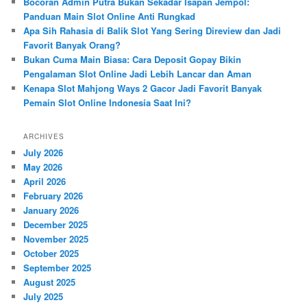
Bocoran Admin Putra Bukan Sekadar Isapan Jempol:
Panduan Main Slot Online Anti Rungkad
Apa Sih Rahasia di Balik Slot Yang Sering Direview dan Jadi
Favorit Banyak Orang?
Bukan Cuma Main Biasa: Cara Deposit Gopay Bikin
Pengalaman Slot Online Jadi Lebih Lancar dan Aman
Kenapa Slot Mahjong Ways 2 Gacor Jadi Favorit Banyak
Pemain Slot Online Indonesia Saat Ini?
ARCHIVES
July 2026
May 2026
April 2026
February 2026
January 2026
December 2025
November 2025
October 2025
September 2025
August 2025
July 2025