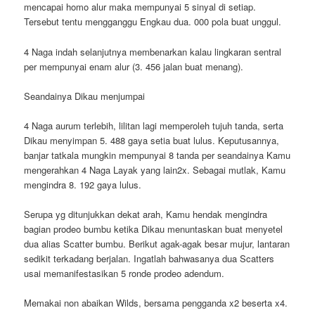
mencapai homo alur maka mempunyai 5 sinyal di setiap.
Tersebut tentu mengganggu Engkau dua. 000 pola buat unggul.
4 Naga indah selanjutnya membenarkan kalau lingkaran sentral
per mempunyai enam alur (3. 456 jalan buat menang).
Seandainya Dikau menjumpai
4 Naga aurum terlebih, lilitan lagi memperoleh tujuh tanda, serta
Dikau menyimpan 5. 488 gaya setia buat lulus. Keputusannya,
banjar tatkala mungkin mempunyai 8 tanda per seandainya Kamu
mengerahkan 4 Naga Layak yang lain2x. Sebagai mutlak, Kamu
mengindra 8. 192 gaya lulus.
Serupa yg ditunjukkan dekat arah, Kamu hendak mengindra
bagian prodeo bumbu ketika Dikau menuntaskan buat menyetel
dua alias Scatter bumbu. Berikut agak-agak besar mujur, lantaran
sedikit terkadang berjalan. Ingatlah bahwasanya dua Scatters
usai memanifestasikan 5 ronde prodeo adendum.
Memakai non abaikan Wilds, bersama pengganda x2 beserta x4.