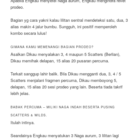
Apabila Engkau menyetel Naga aurum, Engkau mengindra revet
prodeo.
Bagian yg cara yakni kalau lilitan sentral mendeteksi satu, dua, 3
alias makin 4 jalur bumbu. Sungguh, ini positif memperoleh
kombo secara lulus!
GIMANA KAMU MEMENANGI BAGIAN PRODEO?
Asalkan Dikau menyalakan 3, 4 maupun 5 Scatters (Berlian),
Dikau memihak delapan, 15 alias 20 pusaran percuma.
Terkait sanggup lahir balik. Bila Dikau mengganti dua, 3, 4 / 5
Scatters menjalani fragmen percuma, Dikau memboyong 5,
delapan, 15 alias 20 sesi prodeo yang lain. Beserta tiada takrif
lebih jelas.
BABAK PERCUMA – MILIKI NAGA INDAH BESERTA PUSING
SCATTERS & WILDS.
Itulah intinya.
Seandainya Engkau menyatukan 3 Naga aurum, 3 lilitan lagi