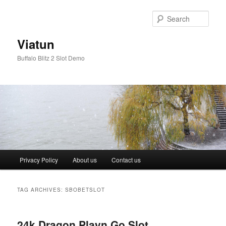
Skip
Skip
to
to
Sear
primary
secondary
content
content
Viatun
Buffalo Blitz 2 Slot Demo
Main
Privacy Policy
About us
Contact us
menu
TAG ARCHIVES:
SBOBETSLOT
24k Dragon Playn Go Slot