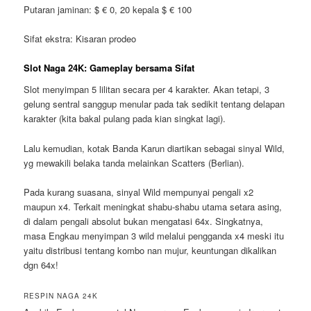
Putaran jaminan: $ € 0, 20 kepala $ € 100
Sifat ekstra: Kisaran prodeo
Slot Naga 24K: Gameplay bersama Sifat
Slot menyimpan 5 lilitan secara per 4 karakter. Akan tetapi, 3
gelung sentral sanggup menular pada tak sedikit tentang delapan
karakter (kita bakal pulang pada kian singkat lagi).
Lalu kemudian, kotak Banda Karun diartikan sebagai sinyal Wild,
yg mewakili belaka tanda melainkan Scatters (Berlian).
Pada kurang suasana, sinyal Wild mempunyai pengali x2
maupun x4. Terkait meningkat shabu-shabu utama setara asing,
di dalam pengali absolut bukan mengatasi 64x. Singkatnya,
masa Engkau menyimpan 3 wild melalui pengganda x4 meski itu
yaitu distribusi tentang kombo nan mujur, keuntungan dikalikan
dgn 64x!
RESPIN NAGA 24K