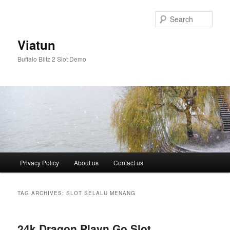
Skip
Skip
to
to
Sear
primary
secondary
content
content
Viatun
Buffalo Blitz 2 Slot Demo
Main
Privacy Policy
About us
Contact us
menu
TAG ARCHIVES:
SLOT SELALU MENANG
24k Dragon Playn Go Slot