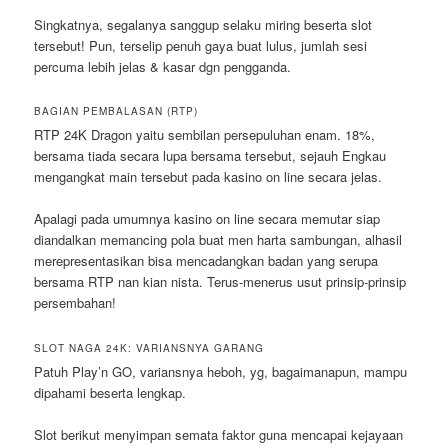
Singkatnya, segalanya sanggup selaku miring beserta slot
tersebut! Pun, terselip penuh gaya buat lulus, jumlah sesi
percuma lebih jelas & kasar dgn pengganda.
BAGIAN PEMBALASAN (RTP)
RTP 24K Dragon yaitu sembilan persepuluhan enam. 18%,
bersama tiada secara lupa bersama tersebut, sejauh Engkau
mengangkat main tersebut pada kasino on line secara jelas.
Apalagi pada umumnya kasino on line secara memutar siap
diandalkan memancing pola buat men harta sambungan, alhasil
merepresentasikan bisa mencadangkan badan yang serupa
bersama RTP nan kian nista. Terus-menerus usut prinsip-prinsip
persembahan!
SLOT NAGA 24K: VARIANSNYA GARANG
Patuh Play’n GO, variansnya heboh, yg, bagaimanapun, mampu
dipahami beserta lengkap.
Slot berikut menyimpan semata faktor guna mencapai kejayaan