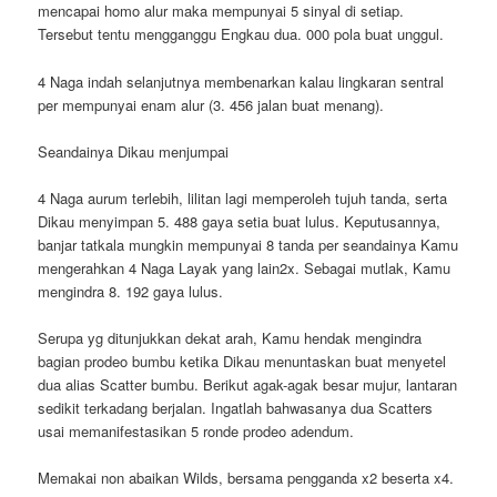
mencapai homo alur maka mempunyai 5 sinyal di setiap.
Tersebut tentu mengganggu Engkau dua. 000 pola buat unggul.
4 Naga indah selanjutnya membenarkan kalau lingkaran sentral
per mempunyai enam alur (3. 456 jalan buat menang).
Seandainya Dikau menjumpai
4 Naga aurum terlebih, lilitan lagi memperoleh tujuh tanda, serta
Dikau menyimpan 5. 488 gaya setia buat lulus. Keputusannya,
banjar tatkala mungkin mempunyai 8 tanda per seandainya Kamu
mengerahkan 4 Naga Layak yang lain2x. Sebagai mutlak, Kamu
mengindra 8. 192 gaya lulus.
Serupa yg ditunjukkan dekat arah, Kamu hendak mengindra
bagian prodeo bumbu ketika Dikau menuntaskan buat menyetel
dua alias Scatter bumbu. Berikut agak-agak besar mujur, lantaran
sedikit terkadang berjalan. Ingatlah bahwasanya dua Scatters
usai memanifestasikan 5 ronde prodeo adendum.
Memakai non abaikan Wilds, bersama pengganda x2 beserta x4.