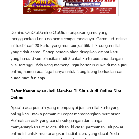
Domino QiuQiuDomino QiuQiu merupakan game yang
menggunakan kartu domino sebagai medianya. Game judi online
ini terdiri dari 28 kartu, yang mempunyai titik-titik dengan nilai
yang tidak sama. Setiap pemain akan dibagikan empat kartu,
yang harus dikombinasikan jadi 2 pakai kartu bersama dengan
nilai tertinggi. Ada yang memang ingin bertaruh duwit di meja judi
online, namun ada juga hanya untuk iseng-iseng berhadiah dan
cuma buat fun saja.
Daftar Keuntungan Jadi Member Di Situs Judi Online Slot
Online
Apabila ada pemain yang mempunyai jumlah nilai kartu yang
paling kecil maka pemain itu dapat memenangkan permainan.
Permainan asik yang penuh ketegangan dan sangat
menyenangkan untuk ditalukkan. Nikmati permainan judi poker
online ini untuk memenangkan hadiah seru yang dapat Anda