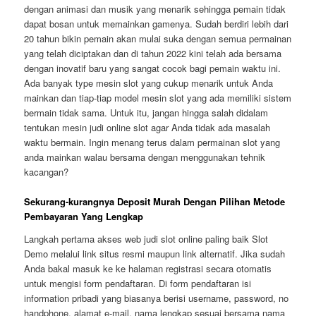
dengan animasi dan musik yang menarik sehingga pemain tidak
dapat bosan untuk memainkan gamenya. Sudah berdiri lebih dari
20 tahun bikin pemain akan mulai suka dengan semua permainan
yang telah diciptakan dan di tahun 2022 kini telah ada bersama
dengan inovatif baru yang sangat cocok bagi pemain waktu ini.
Ada banyak type mesin slot yang cukup menarik untuk Anda
mainkan dan tiap-tiap model mesin slot yang ada memiliki sistem
bermain tidak sama. Untuk itu, jangan hingga salah didalam
tentukan mesin judi online slot agar Anda tidak ada masalah
waktu bermain. Ingin menang terus dalam permainan slot yang
anda mainkan walau bersama dengan menggunakan tehnik
kacangan?
Sekurang-kurangnya Deposit Murah Dengan Pilihan Metode
Pembayaran Yang Lengkap
Langkah pertama akses web judi slot online paling baik Slot
Demo melalui link situs resmi maupun link alternatif. Jika sudah
Anda bakal masuk ke ke halaman registrasi secara otomatis
untuk mengisi form pendaftaran. Di form pendaftaran isi
information pribadi yang biasanya berisi username, password, no
handphone, alamat e-mail, nama lengkap sesuai bersama nama