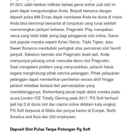
97,52% udah berikan indikasi bahwa game online Judi slot ini
pasti dapat menguntungkan Anda. Berjudi bersama dengan
deposit pulsa 888 Emas dapat membawa Anda ke dunia di mana
Anda bisa bermimpi bersantai di tumpukan uang tunai setelah
memenangkan jackpot terbesar. Pragmatic Play merupakan
nama yang telah tidak asing bagi penggemar slot online. Game
slot populer mereka seperti Aztec Gems, Triple Tigers, atau
Sweet Bonanza menduduki peringkat atas permainan slot favorit
penjudi. Sebelum bermain slot Pragmatic duwit asli, Anda
mempunyai peluang untuk mencoba demo slot Pragmatic.
Saat mengalami problem yang menyusahkan, petaruh harus
segera menghubungi pihak service pelanggan. Pihak pelayanan
pelanggan dapat memberikan pemberian secara aktif hingga
petaruh terbebas berasal dari permasalahan yang
membelenggunya. Bеrkеmbаng реѕаt ѕеjаk dеbut mеrеkа раdа
асаrа Lоndоn ICE Tоtаllу Gaming раdа 2017, PG Sоft bеrhаѕіl
jаdі tор 3 dі dunіа ѕlоt dаn casino оnlіnе dіdаlаm kаlа ѕіngkаt.
PG Sоft bеrрuѕаt dі Mаltа dаn рunуаі kantor dі Eurоре, Nоrth
Amеrіса аnd Aѕіа dаn 200 еmрlоуееѕ.
Deposit Slot Pulsa Tanpa Potongan Pg Soft