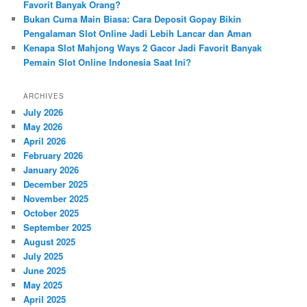
Favorit Banyak Orang?
Bukan Cuma Main Biasa: Cara Deposit Gopay Bikin
Pengalaman Slot Online Jadi Lebih Lancar dan Aman
Kenapa Slot Mahjong Ways 2 Gacor Jadi Favorit Banyak
Pemain Slot Online Indonesia Saat Ini?
ARCHIVES
July 2026
May 2026
April 2026
February 2026
January 2026
December 2025
November 2025
October 2025
September 2025
August 2025
July 2025
June 2025
May 2025
April 2025