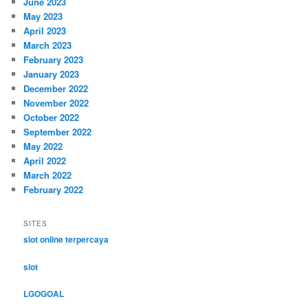
June 2023
May 2023
April 2023
March 2023
February 2023
January 2023
December 2022
November 2022
October 2022
September 2022
May 2022
April 2022
March 2022
February 2022
SITES
slot online terpercaya
slot
LGOGOAL