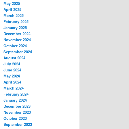
May 2025
April 2025
March 2025
February 2025
January 2025
December 2024
November 2024
October 2024
September 2024
August 2024
July 2024
June 2024
May 2024
April 2024
March 2024
February 2024
January 2024
December 2023
November 2023
October 2023
September 2023