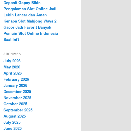
Deposit Gopay Bikin
Pengalaman Slot Online Jadi
Lebih Lancar dan Aman
Kenapa Slot Mahjong Ways 2
Gacor Jadi Favorit Banyak
Pemain Slot Online Indonesia
Saat Ini?
ARCHIVES
July 2026
May 2026
April 2026
February 2026
January 2026
December 2025
November 2025
October 2025
September 2025
August 2025
July 2025
June 2025