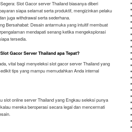
Segera: Slot Gacor server Thailand biasanya diberi
yaran siapa selamat serta produktif, mengizinkan pelaku
dan juga withdrawal serta sederhana.
g Bersahabat: Desain antarmuka yang intuitif membuat
erpengalaman mendapati senang ketika mengeksplorasi
apa tersedia.
Slot Gacor Server Thailand apa Tepat?
da, vital bagi menyeleksi slot gacor server Thailand yang
sedikit tips yang mampu memudahkan Anda internal
u slot online server Thailand yang Engkau seleksi punya
n kalau mereka beroperasi secara legal dan mencermati
esain.