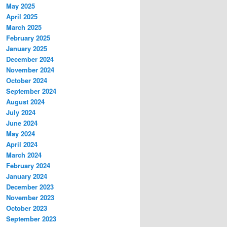
May 2025
April 2025
March 2025
February 2025
January 2025
December 2024
November 2024
October 2024
September 2024
August 2024
July 2024
June 2024
May 2024
April 2024
March 2024
February 2024
January 2024
December 2023
November 2023
October 2023
September 2023