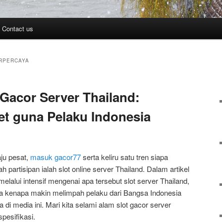
Contact us
RPERCAYA
 Gacor Server Thailand:
t guna Pelaku Indonesia
ju pesat,
masuk gacor77
serta keliru satu tren siapa
partisipan ialah slot online server Thailand. Dalam artikel
melalui intensif mengenai apa tersebut slot server Thailand,
ta kenapa makin melimpah pelaku dari Bangsa Indonesia
 di media ini. Mari kita selami alam slot gacor server
pesifikasi.