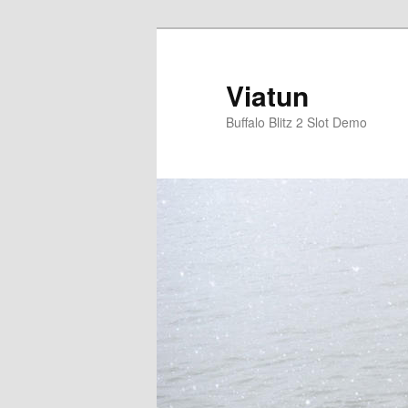
Skip
Skip
to
to
primary
secondary
Viatun
content
content
Buffalo Blitz 2 Slot Demo