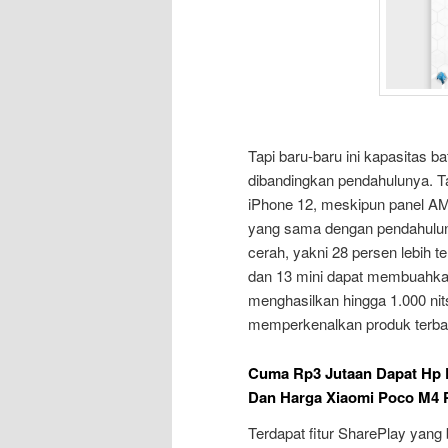
Tapi baru-baru ini kapasitas b
dibandingkan pendahulunya. Ta
iPhone 12, meskipun panel AM
yang sama dengan pendahuluny
cerah, yakni 28 persen lebih t
dan 13 mini dapat membuahka
menghasilkan hingga 1.000 ni
memperkenalkan produk terbar
Cuma Rp3 Jutaan Dapat Hp D
Dan Harga Xiaomi Poco M4 
Terdapat fitur SharePlay yan