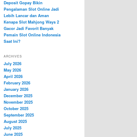
Deposit Gopay Bikin
Pengalaman Slot Online Jadi
Lebih Lancar dan Aman
Kenapa Slot Mahjong Ways 2
Gacor Jadi Favorit Banyak
Pemain Slot Online Indonesia
Saat Ini?
ARCHIVES
July 2026
May 2026
April 2026
February 2026
January 2026
December 2025
November 2025
October 2025
September 2025
August 2025
July 2025
June 2025