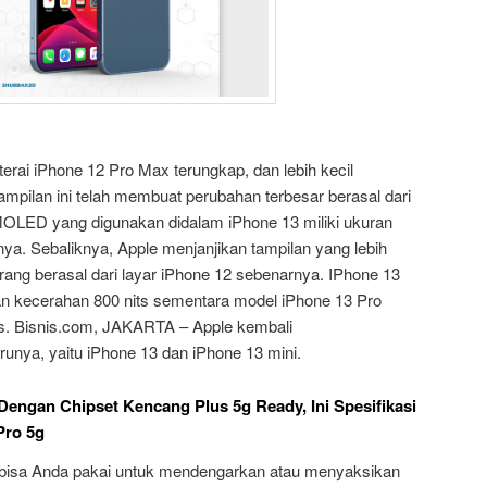
aterai iPhone 12 Pro Max terungkap, dan lebih kecil
mpilan ini telah membuat perubahan terbesar berasal dari
OLED yang digunakan didalam iPhone 13 miliki ukuran
a. Sebaliknya, Apple menjanjikan tampilan yang lebih
erang berasal dari layar iPhone 12 sebenarnya. IPhone 13
n kecerahan 800 nits sementara model iPhone 13 Pro
ts. Bisnis.com, JAKARTA – Apple kembali
unya, yaitu iPhone 13 dan iPhone 13 mini.
engan Chipset Kencang Plus 5g Ready, Ini Spesifikasi
Pro 5g
g bisa Anda pakai untuk mendengarkan atau menyaksikan