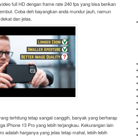
deo full HD dengan frame rate 240 fps yang bisa berikan
lu lembut. Coba deh bayangkan anda mundur jauh, namun
 dekat dan jelas.
yang terhitung tetap sangat canggih, banyak yang berharap
a iPhone 13 Pro yang lebih terjangkau. Kekurangan lain
ro adalah harganya yang jelas tetap mahal, lebih-lebih