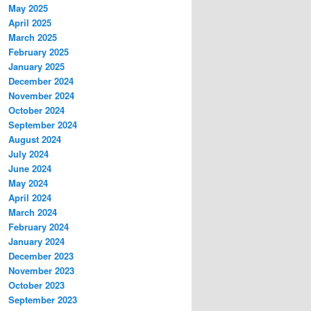
May 2025
April 2025
March 2025
February 2025
January 2025
December 2024
November 2024
October 2024
September 2024
August 2024
July 2024
June 2024
May 2024
April 2024
March 2024
February 2024
January 2024
December 2023
November 2023
October 2023
September 2023