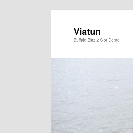
Skip
Skip
to
to
primary
secondary
Viatun
content
content
Buffalo Blitz 2 Slot Demo