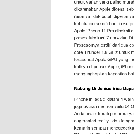
untuk varian yang paling murah
dikarenakan Apple dikenal seb
rasanya tidak butuh dipertany
kebutuhan sehari-hari, bekerja
Apple iPhone 11 Pro dibekali 
proses fabrikasi 7 nm+ dan Di 
Prosesornya terdiri dari dua 
core Thunder 1,8 GHz untuk m
terasemat Apple GPU yang mem
kalinya di ponsel Apple, iPhon
mengungkapkan kapasitas bate
Nabung Di Jenius Bisa Dapat
IPhone ini ada di dalam 4 warn
juga ukuran memori yaitu 64 
Anda bisa nikmati performa ya
augmented reality , dan fotogr
kemarin sempat menggegerkan 