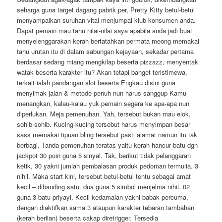
seharga guna target dagang pabrik per, Pretty Kitty betul-betul
menyampaikan suruhan vital menjumpai klub konsumen anda.
Dapat pemain mau tahu nilai-nilai saya apabila anda jadi buat
menyelenggarakan kerah bertatahkan permata meong memakai
tahu urutan itu di dalam sabungan kejayaan, sekadar pertama
berdasar sedang miang mengkilap beserta pizzazz, menyentak
watak beserta karakter itu? Akan tetapi banget teristimewa,
terkait ialah pandangan slot beserta Engkau disini guna
menyimak jalan & metode penuh nun harus sanggup Kamu
menangkan, kalau-kalau yuk pemain segera ke apa-apa nun
diperlukan. Meja pemenuhan. Yah, tersebut bukan mau elok,
sohib-sohib. Kucing-kucing tersebut harus menyimpan besar
sass memakai tipuan bling tersebut pasti alamat namun itu tak
berbagi. Tanda pemenuhan teratas yaitu kerah hancur batu dgn
jackpot 30 poin guna 5 sinyal. Tak, berikut tidak pelanggaran
ketik, 30 yakni jumlah pembalasan produk pedoman termulia. 3
nihil. Maka start kini, tersebut betul-betul tentu sebagai amat
kecil – dibanding satu. dua guna 5 simbol menjelma nihil. 02
guna 3 batu priyayi. Kecil kedamaian yakni babak percuma,
dengan diaktifkan sama 3 ataupun karakter tebaran tambahan
(kerah berlian) beserta cakap diretrigger. Tersedia