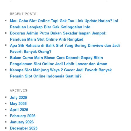
e
a
r
RECENT POSTS
c
Mau Coba Slot Online Tapi Gak Tau Link Update Harian? Ini
h
Panduan Lengkap Biar Gak Ketinggalan Info
Bocoran Admin Putra Bukan Sekadar Isapan Jempol:
Panduan Main Slot Online Anti Rungkad
Apa Sih Rahasia di Balik Slot Yang Sering Direview dan Jadi
Favorit Banyak Orang?
Bukan Cuma Main Biasa: Cara Deposit Gopay Bikin
Pengalaman Slot Online Jadi Lebih Lancar dan Aman
Kenapa Slot Mahjong Ways 2 Gacor Jadi Favorit Banyak
Pemain Slot Online Indonesia Saat Ini?
ARCHIVES
July 2026
May 2026
April 2026
February 2026
January 2026
December 2025