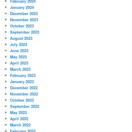
February 2024
January 2024
December 2023
November 2023
October 2023
September 2023
August 2023
July 2023
June 2023
May 2023
April 2023
March 2023
February 2023
January 2023
December 2022
November 2022
October 2022
September 2022
May 2022
April 2022
March 2022
February 2022