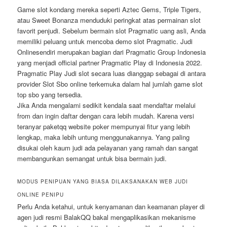
Game slot kondang mereka seperti Aztec Gems, Triple Tigers,
atau Sweet Bonanza menduduki peringkat atas permainan slot
favorit penjudi. Sebelum bermain slot Pragmatic uang asli, Anda
memiliki peluang untuk mencoba demo slot Pragmatic. Judi
Onlinesendiri merupakan bagian dari Pragmatic Group Indonesia
yang menjadi official partner Pragmatic Play di Indonesia 2022.
Pragmatic Play Judi slot secara luas dianggap sebagai di antara
provider Slot Sbo online terkemuka dalam hal jumlah game slot
top sbo yang tersedia.
Jika Anda mengalami sedikit kendala saat mendaftar melalui
from dan ingin daftar dengan cara lebih mudah. Karena versi
teranyar paketqq website poker mempunyai fitur yang lebih
lengkap, maka lebih untung menggunakannya. Yang paling
disukai oleh kaum judi ada pelayanan yang ramah dan sangat
membangunkan semangat untuk bisa bermain judi.
MODUS PENIPUAN YANG BIASA DILAKSANAKAN WEB JUDI
ONLINE PENIPU
Perlu Anda ketahui, untuk kenyamanan dan keamanan player di
agen judi resmi BalakQQ bakal mengaplikasikan mekanisme