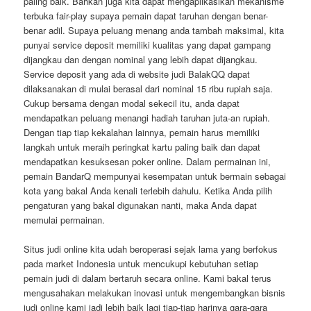
paling baik. Bahkan juga kita dapat mengaplikasikan mekanisme
terbuka fair-play supaya pemain dapat taruhan dengan benar-
benar adil. Supaya peluang menang anda tambah maksimal, kita
punyai service deposit memiliki kualitas yang dapat gampang
dijangkau dan dengan nominal yang lebih dapat dijangkau.
Service deposit yang ada di website judi BalakQQ dapat
dilaksanakan di mulai berasal dari nominal 15 ribu rupiah saja.
Cukup bersama dengan modal sekecil itu, anda dapat
mendapatkan peluang menangi hadiah taruhan juta-an rupiah.
Dengan tiap tiap kekalahan lainnya, pemain harus memiliki
langkah untuk meraih peringkat kartu paling baik dan dapat
mendapatkan kesuksesan poker online. Dalam permainan ini,
pemain BandarQ mempunyai kesempatan untuk bermain sebagai
kota yang bakal Anda kenali terlebih dahulu. Ketika Anda pilih
pengaturan yang bakal digunakan nanti, maka Anda dapat
memulai permainan.
Situs judi online kita udah beroperasi sejak lama yang berfokus
pada market Indonesia untuk mencukupi kebutuhan setiap
pemain judi di dalam bertaruh secara online. Kami bakal terus
mengusahakan melakukan inovasi untuk mengembangkan bisnis
judi online kami jadi lebih baik lagi tiap-tiap harinya gara-gara