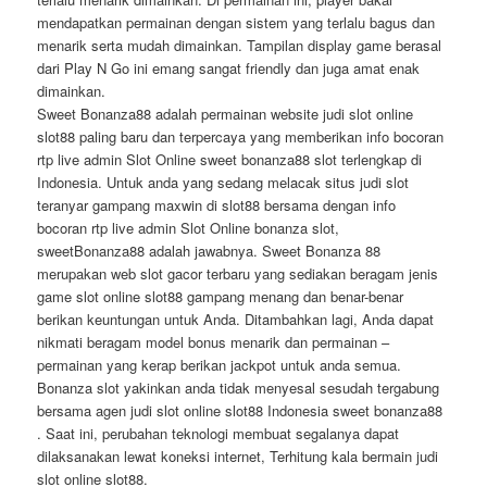
mendapatkan permainan dengan sistem yang terlalu bagus dan
menarik serta mudah dimainkan. Tampilan display game berasal
dari Play N Go ini emang sangat friendly dan juga amat enak
dimainkan.
Sweet Bonanza88 adalah permainan website judi slot online
slot88 paling baru dan terpercaya yang memberikan info bocoran
rtp live admin Slot Online sweet bonanza88 slot terlengkap di
Indonesia. Untuk anda yang sedang melacak situs judi slot
teranyar gampang maxwin di slot88 bersama dengan info
bocoran rtp live admin Slot Online bonanza slot,
sweetBonanza88 adalah jawabnya. Sweet Bonanza 88
merupakan web slot gacor terbaru yang sediakan beragam jenis
game slot online slot88 gampang menang dan benar-benar
berikan keuntungan untuk Anda. Ditambahkan lagi, Anda dapat
nikmati beragam model bonus menarik dan permainan –
permainan yang kerap berikan jackpot untuk anda semua.
Bonanza slot yakinkan anda tidak menyesal sesudah tergabung
bersama agen judi slot online slot88 Indonesia sweet bonanza88
. Saat ini, perubahan teknologi membuat segalanya dapat
dilaksanakan lewat koneksi internet, Terhitung kala bermain judi
slot online slot88.