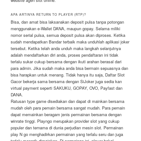
website agen slot online.
APA ARTINYA RETURN TO PLAYER (RTP)?
Bisa, dan amat bisa laksanakan deposit pulsa tanpa potongan
menggunakan e-Wallet DANA, maupun gopay. Selama miliki
nomor serial pulsa, semua deposit pulsa akan diproses. Ketika
sudah mendapatkan Bandar terbaik maka unduhlah aplikasi joker
tersebut. Ketika telah anda unduh maka langkah selanjutnya
adalah mendaftarkan diri anda, proses pendaftaran ini tidak
terlalu sukar cukup bersama dengan ikuti arahan berasal dari
para admin. Jika sudah maka anda bisa bermain sepuasnya dan
bisa harapkan untuk menang. Tidak hanya itu saja, Daftar Slot
Gacor bekerja sama bersama dengan SiJoker juga sedia kan
virtual payment seperti SAKUKU, GOPAY, OVO, Payfast dan
DANA.
Ratusan type game disediakan dan dapat di mainkan bersama
mudah oleh para pemain bersama sangat mudah. Para pemain
dapat memainkan beragam jenis permainan bersama dengan
winrate tinggi. Playngo merupakan provider slot yang cukup
populer dan ternama di dunia perjudian mesin slot. Permainan
play N go menghadirkan permainan yang terlalu seru dan juga
terlalu menarik dimainkan. Di permainan ini, player bakal