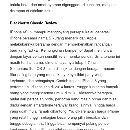
terlalu berat dan amat nyaman digenggam, digunakan, maupun
disimpan di didalam saku.
Blackberry Classic Review
IPhone 6S ini mampu menggoyang persepsi kalau generasi
iPhone bersama nama S kurang menarik dan Apple
melakukannya bersama dengan memperkenalkan rancangan
baru yang radikal. Kemungkinan kompetitor dapat menirunya
dengan layar sentuh sensitif versi mereka sendiri. Smartphone ini
masih terlihat sama, dimensi layarnya tetap 4,7 inci.
Sementara itu, iOS 8 telah dilengkapi dengan beragam macam
fitur paling baru yang menarik layaknya third party widget,
keyboard, dan sebagainya. Contoh seperti iPhone 6 yang
pertama kali dikenalkan di 2014 lantas. Hingga kini tetap banyak
orang yang mengincarnya untuk dimiliki. Alasannya beragam,
mulai dari persoalan pride, performa yang masih prima dan bisa
diadu dengan smartphone teranyar brand lainnya, hingga harga
yang udah mulai ramah dikantong. Ya, dikarenakan harga iPhone
yang relatif tinggi, sebagian besar orang pilih bersabar dan
tunggu sebagian th., hingga bisa mempunyai pulang ponsel
impiannya. Touch ID fingerprint sensor atau sensor sidik jari