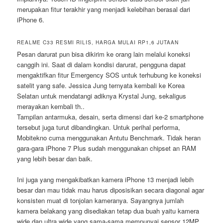
merupakan fitur terakhir yang menjadi kelebihan berasal dari
iPhone 6.
REALME C33 RESMI RILIS, HARGA MULAI RP1,6 JUTAAN
Pesan darurat pun bisa dikirim ke orang lain melalui koneksi
canggih ini. Saat di dalam kondisi darurat, pengguna dapat
mengaktifkan fitur Emergency SOS untuk terhubung ke koneksi
satelit yang safe. Jessica Jung ternyata kembali ke Korea
Selatan untuk mendatangi adiknya Krystal Jung, sekaligus
merayakan kembali th..
Tampilan antarmuka, desain, serta dimensi dari ke-2 smartphone
tersebut juga turut dibandingkan. Untuk perihal performa,
Mobitekno cuma menggunakan Antutu Benchmark. Tidak heran
gara-gara iPhone 7 Plus sudah menggunakan chipset an RAM
yang lebih besar dan baik.
Ini juga yang mengakibatkan kamera iPhone 13 menjadi lebih
besar dan mau tidak mau harus diposisikan secara diagonal agar
konsisten muat di tonjolan kameranya. Sayangnya jumlah
kamera belakang yang disediakan tetap dua buah yaitu kamera
wide dan ultra wide yang sama-sama mempunyai sensor 12MP.