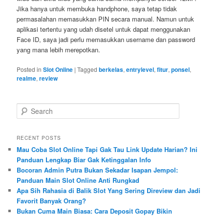
Jika hanya untuk membuka handphone, saya tetap tidak
permasalahan memasukkan PIN secara manual. Namun untuk
aplikasi tertentu yang udah disetel untuk dapat menggunakan
Face ID, saya jadi perlu memasukkan username dan password
yang mana lebih merepotkan.
Posted in
Slot Online
|
Tagged
berkelas
,
entrylevel
,
fitur
,
ponsel
,
realme
,
review
S
e
a
r
RECENT POSTS
c
Mau Coba Slot Online Tapi Gak Tau Link Update Harian? Ini
h
Panduan Lengkap Biar Gak Ketinggalan Info
Bocoran Admin Putra Bukan Sekadar Isapan Jempol:
Panduan Main Slot Online Anti Rungkad
Apa Sih Rahasia di Balik Slot Yang Sering Direview dan Jadi
Favorit Banyak Orang?
Bukan Cuma Main Biasa: Cara Deposit Gopay Bikin