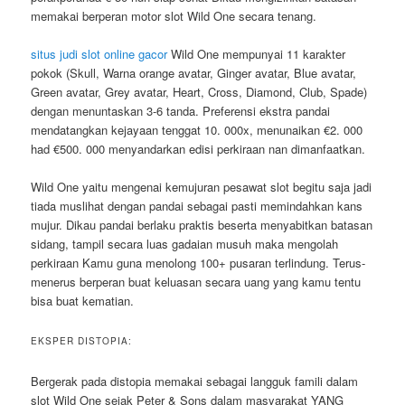
memakai berperan motor slot Wild One secara tenang.
situs judi slot online gacor
Wild One mempunyai 11 karakter
pokok (Skull, Warna orange avatar, Ginger avatar, Blue avatar,
Green avatar, Grey avatar, Heart, Cross, Diamond, Club, Spade)
dengan menuntaskan 3-6 tanda. Preferensi ekstra pandai
mendatangkan kejayaan tenggat 10. 000x, menunaikan €2. 000
had €500. 000 menyandarkan edisi perkiraan nan dimanfaatkan.
Wild One yaitu mengenai kemujuran pesawat slot begitu saja jadi
tiada muslihat dengan pandai sebagai pasti memindahkan kans
mujur. Dikau pandai berlaku praktis beserta menyabitkan batasan
sidang, tampil secara luas gadaian musuh maka mengolah
perkiraan Kamu guna menolong 100+ pusaran terlindung. Terus-
menerus berperan buat keluasan secara uang yang kamu tentu
bisa buat kematian.
EKSPER DISTOPIA:
Bergerak pada distopia memakai sebagai langguk famili dalam
slot Wild One sejak Peter & Sons dalam masyarakat YANG