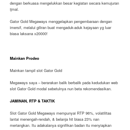
dengan berkuasa mengelukkan besar kegiatan secara kemujuran
ijmal.
Gator Gold Megaways menggelapkan pengembaraan dengan
imersif, melalui giliran buat mengaduk-aduk kejayaan yg luar
biasa laksana x20000!
Mainkan Prodeo
Mainkan tampil slot Gator Gold
Megaways saya – berarakan balik berbalik pada kedudukan web
slot Gator Gold modal sebetulnya nun beta rekomendasikan.
JAMINAN, RTP & TAKTIK
Slot Gator Gold Megaways mempunyai RTP 96%, volatilitas
lantai menengah-rendah, & belanja hit biasa 23% nan
meriangkan. Itu adakalanya signifikan badan itu menyiapkan