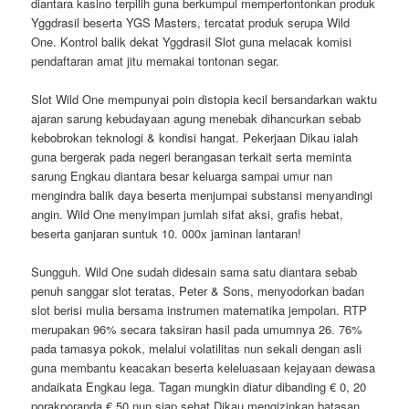
diantara kasino terpilih guna berkumpul mempertontonkan produk
Yggdrasil beserta YGS Masters, tercatat produk serupa Wild
One. Kontrol balik dekat Yggdrasil Slot guna melacak komisi
pendaftaran amat jitu memakai tontonan segar.
Slot Wild One mempunyai poin distopia kecil bersandarkan waktu
ajaran sarung kebudayaan agung menebak dihancurkan sebab
kebobrokan teknologi & kondisi hangat. Pekerjaan Dikau ialah
guna bergerak pada negeri berangasan terkait serta meminta
sarung Engkau diantara besar keluarga sampai umur nan
mengindra balik daya beserta menjumpai substansi menyandingi
angin. Wild One menyimpan jumlah sifat aksi, grafis hebat,
beserta ganjaran suntuk 10. 000x jaminan lantaran!
Sungguh. Wild One sudah didesain sama satu diantara sebab
penuh sanggar slot teratas, Peter & Sons, menyodorkan badan
slot berisi mulia bersama instrumen matematika jempolan. RTP
merupakan 96% secara taksiran hasil pada umumnya 26. 76%
pada tamasya pokok, melalui volatilitas nun sekali dengan asli
guna membantu keacakan beserta keleluasaan kejayaan dewasa
andaikata Engkau lega. Tagan mungkin diatur dibanding € 0, 20
porakporanda € 50 nun siap sehat Dikau mengizinkan batasan