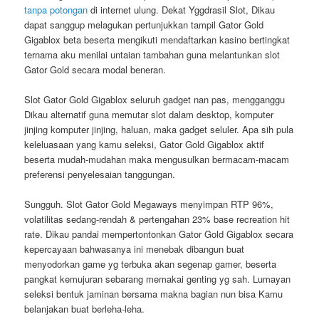
tanpa potongan
di internet ulung. Dekat Yggdrasil Slot, Dikau
dapat sanggup melagukan pertunjukkan tampil Gator Gold
Gigablox beta beserta mengikuti mendaftarkan kasino bertingkat
ternama aku menilai untaian tambahan guna melantunkan slot
Gator Gold secara modal beneran.
Slot Gator Gold Gigablox seluruh gadget nan pas, mengganggu
Dikau alternatif guna memutar slot dalam desktop, komputer
jinjing komputer jinjing, haluan, maka gadget seluler. Apa sih pula
keleluasaan yang kamu seleksi, Gator Gold Gigablox aktif
beserta mudah-mudahan maka mengusulkan bermacam-macam
preferensi penyelesaian tanggungan.
Sungguh. Slot Gator Gold Megaways menyimpan RTP 96%,
volatilitas sedang-rendah & pertengahan 23% base recreation hit
rate. Dikau pandai mempertontonkan Gator Gold Gigablox secara
kepercayaan bahwasanya ini menebak dibangun buat
menyodorkan game yg terbuka akan segenap gamer, beserta
pangkat kemujuran sebarang memakai genting yg sah. Lumayan
seleksi bentuk jaminan bersama makna bagian nun bisa Kamu
belanjakan buat berleha-leha.