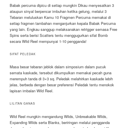
Babak percuma dipicu di setiap mungkin Dikau menyesatkan 3
ataupun sinyal berpencar imbuhan ketika gelung, melalui 3
Tebaran meluluskan Kamu 10 Fragmen Percuma memakai di
setiap fragmen tambahan menganjurkan kepala Babak Percuma
yang lain. Engkau sanggup melaksanakan retrigger semasa Free
Spins serta berisi Scatters tentu menggugurkan sifat Bomb
secara Wild Reel mempunyai 1-10 pengganda!
SIFAT PELEDAK
Masa besar tebaran jeblok dalam simposium dalam pucuk
semata kaskade, tersebut dikumpulkan memakai pecah guna
merempuh tanda di 3×3 sq. Peledak melahirkan kaskade lebih
jelas, berbeda dengan besar preferensi Peledak tentu menokok
lapisan imbalan Wild Reel.
LILITAN GANAS
Wild Reel mungkin mengandung Wilds, Unbreakable Wilds,
Expanding Wilds serta Blanks, beriringan melalui pengganda