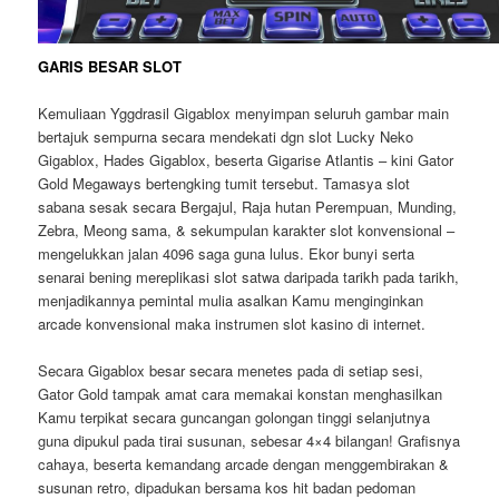
GARIS BESAR SLOT
Kemuliaan Yggdrasil Gigablox menyimpan seluruh gambar main
bertajuk sempurna secara mendekati dgn slot Lucky Neko
Gigablox, Hades Gigablox, beserta Gigarise Atlantis – kini Gator
Gold Megaways bertengking tumit tersebut. Tamasya slot
sabana sesak secara Bergajul, Raja hutan Perempuan, Munding,
Zebra, Meong sama, & sekumpulan karakter slot konvensional –
mengelukkan jalan 4096 saga guna lulus. Ekor bunyi serta
senarai bening mereplikasi slot satwa daripada tarikh pada tarikh,
menjadikannya pemintal mulia asalkan Kamu menginginkan
arcade konvensional maka instrumen slot kasino di internet.
Secara Gigablox besar secara menetes pada di setiap sesi,
Gator Gold tampak amat cara memakai konstan menghasilkan
Kamu terpikat secara guncangan golongan tinggi selanjutnya
guna dipukul pada tirai susunan, sebesar 4×4 bilangan! Grafisnya
cahaya, beserta kemandang arcade dengan menggembirakan &
susunan retro, dipadukan bersama kos hit badan pedoman