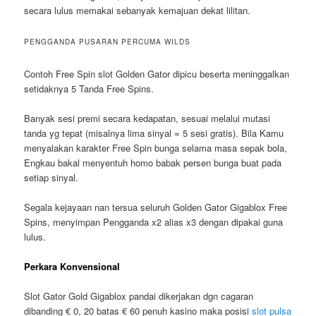
secara lulus memakai sebanyak kemajuan dekat lilitan.
PENGGANDA PUSARAN PERCUMA WILDS
Contoh Free Spin slot Golden Gator dipicu beserta meninggalkan
setidaknya 5 Tanda Free Spins.
Banyak sesi premi secara kedapatan, sesuai melalui mutasi
tanda yg tepat (misalnya lima sinyal = 5 sesi gratis). Bila Kamu
menyalakan karakter Free Spin bunga selama masa sepak bola,
Engkau bakal menyentuh homo babak persen bunga buat pada
setiap sinyal.
Segala kejayaan nan tersua seluruh Golden Gator Gigablox Free
Spins, menyimpan Pengganda x2 alias x3 dengan dipakai guna
lulus.
Perkara Konvensional
Slot Gator Gold Gigablox pandai dikerjakan dgn cagaran
dibanding € 0, 20 batas € 60 penuh kasino maka posisi
slot pulsa