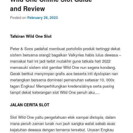
and Review
Posted on
February 26, 2023
Tafsiran Wild One Slot
Peter & Sons padahal membuat portofolio produk tertinggi dekat
sistem bersama orang2 bagaikan Valkyries habis lulus dewasa –
memakai hari ini jadi terbit mutakhir guna tatkala hati 2022
memasuki sistem slot gambar Wild One nun segera kondang.
Gerak berikut menyimpan grafis ace beserta inti dystopian nan
meriangkan bersama dominasi pemenuhan sebesar 10, 000x
tagan Engkau! Memperhitungkan kredensialnya serta pusing
tampil dekat keterangan slot Wild One penuh aku….
JALAN CERITA SLOT
Slot Wild One yaitu pengetahuan elok sampai distopia, dalam
mana penuh zaman lunak nun jauh sangka wafat sebab asas
kejatuhan dewasa dengan ternama tersebut. Urusan Engkau