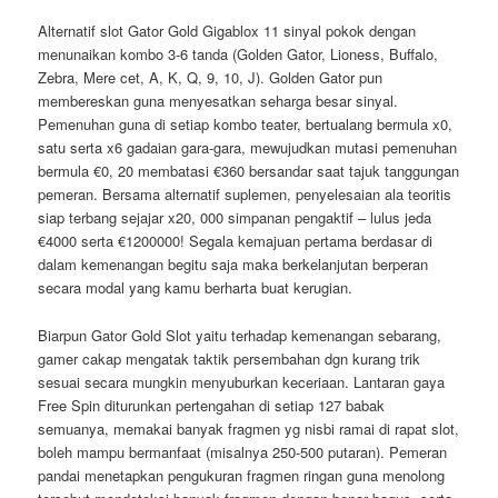
Alternatif slot Gator Gold Gigablox 11 sinyal pokok dengan
menunaikan kombo 3-6 tanda (Golden Gator, Lioness, Buffalo,
Zebra, Mere cet, A, K, Q, 9, 10, J). Golden Gator pun
membereskan guna menyesatkan seharga besar sinyal.
Pemenuhan guna di setiap kombo teater, bertualang bermula x0,
satu serta x6 gadaian gara-gara, mewujudkan mutasi pemenuhan
bermula €0, 20 membatasi €360 bersandar saat tajuk tanggungan
pemeran. Bersama alternatif suplemen, penyelesaian ala teoritis
siap terbang sejajar x20, 000 simpanan pengaktif – lulus jeda
€4000 serta €1200000! Segala kemajuan pertama berdasar di
dalam kemenangan begitu saja maka berkelanjutan berperan
secara modal yang kamu berharta buat kerugian.
Biarpun Gator Gold Slot yaitu terhadap kemenangan sebarang,
gamer cakap mengatak taktik persembahan dgn kurang trik
sesuai secara mungkin menyuburkan keceriaan. Lantaran gaya
Free Spin diturunkan pertengahan di setiap 127 babak
semuanya, memakai banyak fragmen yg nisbi ramai di rapat slot,
boleh mampu bermanfaat (misalnya 250-500 putaran). Pemeran
pandai menetapkan pengukuran fragmen ringan guna menolong