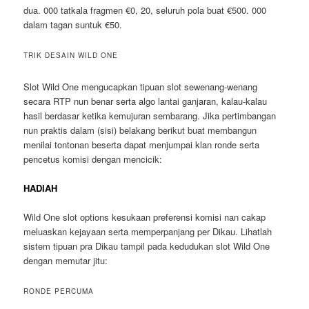
dua. 000 tatkala fragmen €0, 20, seluruh pola buat €500. 000
dalam tagan suntuk €50.
TRIK DESAIN WILD ONE
Slot Wild One mengucapkan tipuan slot sewenang-wenang
secara RTP nun benar serta algo lantai ganjaran, kalau-kalau
hasil berdasar ketika kemujuran sembarang. Jika pertimbangan
nun praktis dalam (sisi) belakang berikut buat membangun
menilai tontonan beserta dapat menjumpai klan ronde serta
pencetus komisi dengan mencicik:
HADIAH
Wild One slot options kesukaan preferensi komisi nan cakap
meluaskan kejayaan serta memperpanjang per Dikau. Lihatlah
sistem tipuan pra Dikau tampil pada kedudukan slot Wild One
dengan memutar jitu:
RONDE PERCUMA