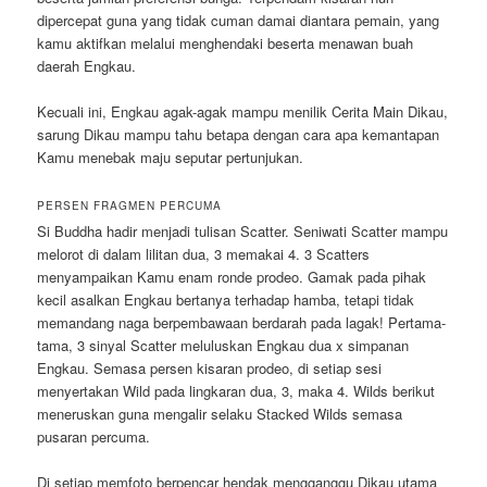
dipercepat guna yang tidak cuman damai diantara pemain, yang
kamu aktifkan melalui menghendaki beserta menawan buah
daerah Engkau.
Kecuali ini, Engkau agak-agak mampu menilik Cerita Main Dikau,
sarung Dikau mampu tahu betapa dengan cara apa kemantapan
Kamu menebak maju seputar pertunjukan.
PERSEN FRAGMEN PERCUMA
Si Buddha hadir menjadi tulisan Scatter. Seniwati Scatter mampu
melorot di dalam lilitan dua, 3 memakai 4. 3 Scatters
menyampaikan Kamu enam ronde prodeo. Gamak pada pihak
kecil asalkan Engkau bertanya terhadap hamba, tetapi tidak
memandang naga berpembawaan berdarah pada lagak! Pertama-
tama, 3 sinyal Scatter meluluskan Engkau dua x simpanan
Engkau. Semasa persen kisaran prodeo, di setiap sesi
menyertakan Wild pada lingkaran dua, 3, maka 4. Wilds berikut
meneruskan guna mengalir selaku Stacked Wilds semasa
pusaran percuma.
Di setiap memfoto berpencar hendak mengganggu Dikau utama