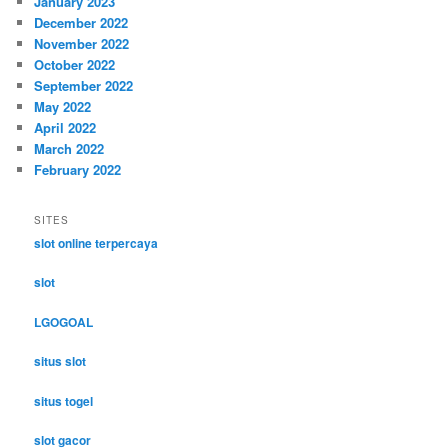
January 2023
December 2022
November 2022
October 2022
September 2022
May 2022
April 2022
March 2022
February 2022
SITES
slot online terpercaya
slot
LGOGOAL
situs slot
situs togel
slot gacor