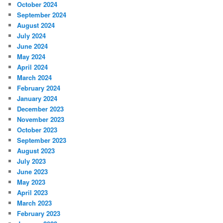
October 2024
September 2024
August 2024
July 2024
June 2024
May 2024
April 2024
March 2024
February 2024
January 2024
December 2023
November 2023
October 2023
September 2023
August 2023
July 2023
June 2023
May 2023
April 2023
March 2023
February 2023