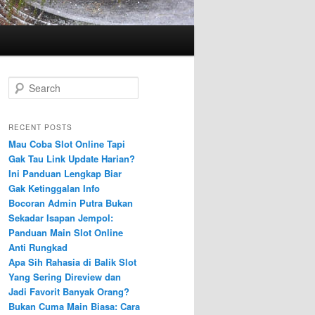
S
e
a
r
RECENT POSTS
c
Mau Coba Slot Online Tapi
h
Gak Tau Link Update Harian?
Ini Panduan Lengkap Biar
Gak Ketinggalan Info
Bocoran Admin Putra Bukan
Sekadar Isapan Jempol:
Panduan Main Slot Online
Anti Rungkad
Apa Sih Rahasia di Balik Slot
Yang Sering Direview dan
Jadi Favorit Banyak Orang?
Bukan Cuma Main Biasa: Cara