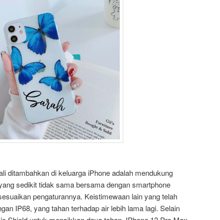
li ditambahkan di keluarga iPhone adalah mendukung
yang sedikit tidak sama bersama dengan smartphone
a sesuaikan pengaturannya. Keistimewaan lain yang telah
n IP68, yang tahan terhadap air lebih lama lagi. Selain
ic Shield untuk menaikkan daya tahan. IPhone 13 Pro Max