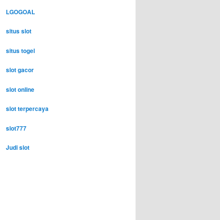
LGOGOAL
situs slot
situs togel
slot gacor
slot online
slot terpercaya
slot777
Judi slot