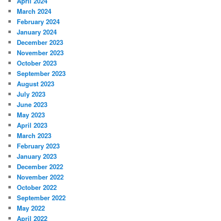
April 2024
March 2024
February 2024
January 2024
December 2023
November 2023
October 2023
September 2023
August 2023
July 2023
June 2023
May 2023
April 2023
March 2023
February 2023
January 2023
December 2022
November 2022
October 2022
September 2022
May 2022
April 2022