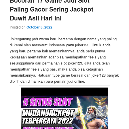
Bocoran 17 Game Judi Slot
Paling Gacor Sering Jackpot
Duwit Asli Hari Ini
Posted on
October 8, 2022
Jokergaming jadi warna baru bersama dengan nama yang paling
di kenal oleh masyarat Indonesia yaitu joker123. Untuk anda
yang baru pertama kali memainkannya, anda perlu punya
kebiasaan memainkan agar bisa mendapatkan feels yang
sesungguhnya dari permainan slot joker123. Jika anda telah
mendpatkan feels yang pas, maka anda bisa ketagiihan
memainkannya, Ratusan type game berasal dari joker123 banyak
dipilih dan dimainkan para pemain judi online.