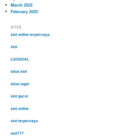
March 2022
February 2022
SITES
slot online terpercaya
slot
LGOGOAL
situs slot
situs togel
slot gacor
slot online
slot terpercaya
slot777