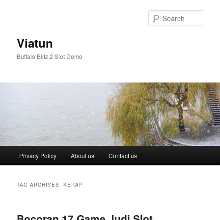
Skip
Skip
to
to
Sear
primary
secondary
content
content
Viatun
Buffalo Blitz 2 Slot Demo
Main
Privacy Policy
About us
Contact us
menu
TAG ARCHIVES:
KERAP
Bocoran 17 Game Judi Slot