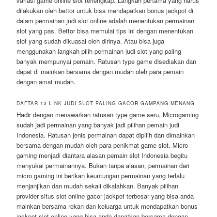
variasi game online slot terlengkap. Langkah pertama yang harus
dilakukan oleh bettor untuk bisa mendapatkan bonus jackpot di
dalam permainan judi slot online adalah menentukan permainan
slot yang pas. Bettor bisa memulai tips ini dengan menentukan
slot yang sudah dikuasai oleh dirinya. Atau bisa juga
menggunakan langkah pilih permainan judi slot yang paling
banyak mempunyai pemain. Ratusan type game disediakan dan
dapat di mainkan bersama dengan mudah oleh para pemain
dengan amat mudah.
DAFTAR 13 LINK JUDI SLOT PALING GACOR GAMPANG MENANG
Hadir dengan menawarkan ratusan type game seru, Microgaming
sudah jadi permainan yang banyak jadi pilihan pemain judi
Indonesia. Ratusan jenis permainan dapat dipilih dan dimainkan
bersama dengan mudah oleh para penikmat game slot. Micro
gaming menjadi diantara alasan pemain slot Indonesia begitu
menyukai permainannya. Bukan tanpa alasan, permainan dari
micro gaming ini berikan keuntungan permainan yang terlalu
menjanjikan dan mudah sekali dikalahkan. Banyak pilihan
provider situs slot online gacor jackpot terbesar yang bisa anda
mainkan bersama rekan dan keluarga untuk mendapatkan bonus
jackpot slot online yang bisa anda dapatkan bersama dengan