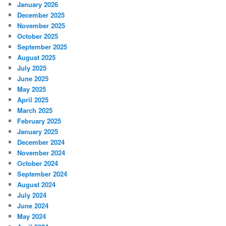
January 2026
December 2025
November 2025
October 2025
September 2025
August 2025
July 2025
June 2025
May 2025
April 2025
March 2025
February 2025
January 2025
December 2024
November 2024
October 2024
September 2024
August 2024
July 2024
June 2024
May 2024