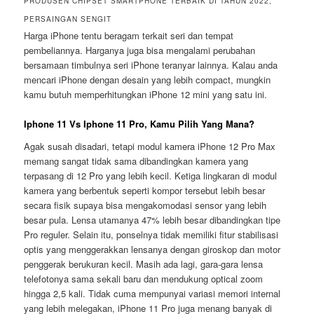
PRODUSEN CHIPSET SMARTPHONE TERBAIK DI TAHUN 2022,
PERSAINGAN SENGIT
Harga iPhone tentu beragam terkait seri dan tempat
pembeliannya. Harganya juga bisa mengalami perubahan
bersamaan timbulnya seri iPhone teranyar lainnya. Kalau anda
mencari iPhone dengan desain yang lebih compact, mungkin
kamu butuh memperhitungkan iPhone 12 mini yang satu ini.
Iphone 11 Vs Iphone 11 Pro, Kamu Pilih Yang Mana?
Agak susah disadari, tetapi modul kamera iPhone 12 Pro Max
memang sangat tidak sama dibandingkan kamera yang
terpasang di 12 Pro yang lebih kecil. Ketiga lingkaran di modul
kamera yang berbentuk seperti kompor tersebut lebih besar
secara fisik supaya bisa mengakomodasi sensor yang lebih
besar pula. Lensa utamanya 47% lebih besar dibandingkan tipe
Pro reguler. Selain itu, ponselnya tidak memiliki fitur stabilisasi
optis yang menggerakkan lensanya dengan giroskop dan motor
penggerak berukuran kecil. Masih ada lagi, gara-gara lensa
telefotonya sama sekali baru dan mendukung optical zoom
hingga 2,5 kali. Tidak cuma mempunyai variasi memori internal
yang lebih melegakan, iPhone 11 Pro juga menang banyak di