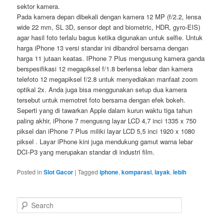
sektor kamera.
Pada kamera depan dibekali dengan kamera 12 MP (f/2.2, lensa
wide 22 mm, SL 3D, sensor dept and biometric, HDR, gyro-EIS)
agar hasil foto terlalu bagus ketika digunakan untuk selfie. Untuk
harga iPhone 13 versi standar ini dibandrol bersama dengan
harga 11 jutaan keatas. IPhone 7 Plus mengusung kamera ganda
berspesifikasi 12 megapiksel f/1.8 berlensa lebar dan kamera
telefoto 12 megapiksel f/2.8 untuk menyediakan manfaat zoom
optikal 2x. Anda juga bisa menggunakan setup dua kamera
tersebut untuk memotret foto bersama dengan efek bokeh.
Seperti yang di tawarkan Apple dalam kurun waktu tiga tahun
paling akhir, iPhone 7 mengusng layar LCD 4,7 inci 1335 x 750
piksel dan iPhone 7 Plus miliki layar LCD 5,5 inci 1920 x 1080
piksel . Layar iPhone kini juga mendukung gamut warna lebar
DCI-P3 yang merupakan standar di industri film.
Posted in
Slot Gacor
|
Tagged
iphone
,
komparasi
,
layak
,
lebih
S
e
a