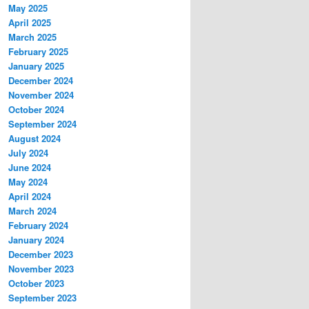
May 2025
April 2025
March 2025
February 2025
January 2025
December 2024
November 2024
October 2024
September 2024
August 2024
July 2024
June 2024
May 2024
April 2024
March 2024
February 2024
January 2024
December 2023
November 2023
October 2023
September 2023