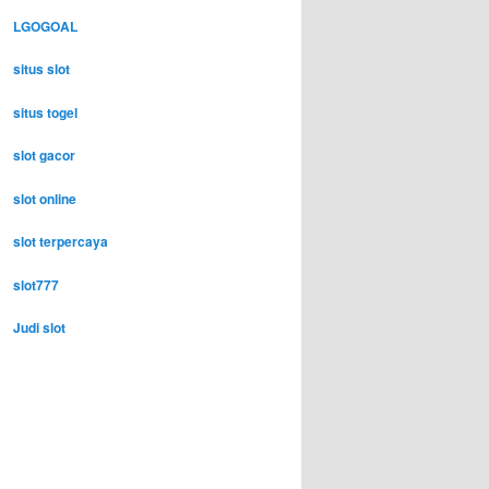
LGOGOAL
situs slot
situs togel
slot gacor
slot online
slot terpercaya
slot777
Judi slot