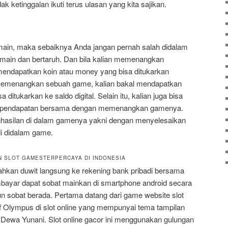
 ketinggalan ikuti terus ulasan yang kita sajikan.
ain, maka sebaiknya Anda jangan pernah salah didalam
ermain dan bertaruh. Dan bila kalian memenangkan
endapatkan koin atau money yang bisa ditukarkan
memenangkan sebuah game, kalian bakal mendapatkan
 ditukarkan ke saldo digital. Selain itu, kalian juga bisa
 pendapatan bersama dengan memenangkan gamenya.
hasilan di dalam gamenya yakni dengan menyelesaikan
di didalam game.
N SLOT GAMESTERPERCAYA DI INDONESIA
kan duwit langsung ke rekening bank pribadi bersama
bayar dapat sobat mainkan di smartphone android secara
n sobat berada. Pertama datang dari game website slot
f Olympus di slot online yang mempunyai tema tampilan
gi Dewa Yunani. Slot online gacor ini menggunakan gulungan