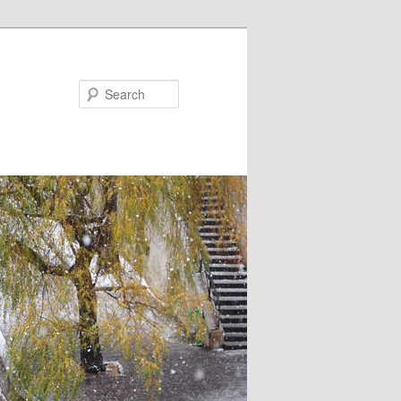
Search