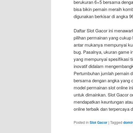
berukuran 6×5 bersama dengan
bisa bikin pemain meraih ko
digunakan berkisar di angka 96
Daftar Slot Gacor ini menawar
pilihan permainan yang cukup 
antar mukanya mempunyai kua
bug. Pasalnya, ukuran game in
yang mempunyai spesifikasi ting
inovatif didalam mengembangk
Pertumbuhan jumlah pemain da
bersama dengan angka yang cuk
model permainan slot online i
untuk dimainkan. Slot Gacor 
mendapatkan keuntungan atau 
online terbaik dan terpercaya d
Posted in
Slot Gacor
|
Tagged
domi