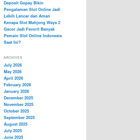
Deposit Gopay Bikin
Pengalaman Slot Online Jadi
Lebih Lancar dan Aman
Kenapa Slot Mahjong Ways 2
Gacor Jadi Favorit Banyak
Pemain Slot Online Indonesia
Saat Ini?
ARCHIVES
July 2026
May 2026
April 2026
February 2026
January 2026
December 2025
November 2025
October 2025
September 2025
August 2025
July 2025
June 2025