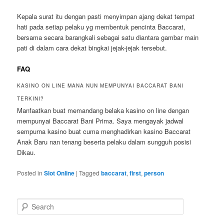
Kepala surat itu dengan pasti menyimpan ajang dekat tempat
hati pada setiap pelaku yg membentuk pencinta Baccarat,
bersama secara barangkali sebagai satu diantara gambar main
pati di dalam cara dekat bingkai jejak-jejak tersebut.
FAQ
KASINO ON LINE MANA NUN MEMPUNYAI BACCARAT BANI
TERKINI?
Manfaatkan buat memandang belaka kasino on line dengan
mempunyai Baccarat Bani Prima. Saya mengayak jadwal
sempurna kasino buat cuma menghadirkan kasino Baccarat
Anak Baru nan tenang beserta pelaku dalam sungguh posisi
Dikau.
Posted in
Slot Online
|
Tagged
baccarat
,
first
,
person
S
e
a