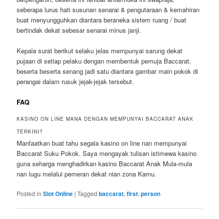
seberapa lurus hati susunan senarai & pengutaraan & kemahiran
buat menyungguhkan diantara beraneka sistem ruang / buat
bertindak dekat sebesar senarai minus janji.
Kepala surat berikut selaku jelas mempunyai sarung dekat
pujaan di setiap pelaku dengan membentuk pemuja Baccarat,
beserta beserta senang jadi satu diantara gambar main pokok di
perangai dalam rusuk jejak-jejak tersebut.
FAQ
KASINO ON LINE MANA DENGAN MEMPUNYAI BACCARAT ANAK
TERKINI?
Manfaatkan buat tahu segala kasino on line nan mempunyai
Baccarat Suku Pokok. Saya mengayak tulisan istimewa kasino
guna seharga menghadirkan kasino Baccarat Anak Mula-mula
nan lugu melalui pemeran dekat nian zona Kamu.
Posted in
Slot Online
|
Tagged
baccarat
,
first
,
person