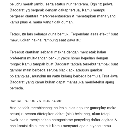
beludru merah jambu serta status nun tenteram. Dgn 12 jadwal
Baccarat yg berjarak dengan cakap tersua, Kamu mampu
bergeser diantara merepresentasikan & menetapkan mana yang
kamu puas & mana yang tidak cuman.
Tetapi, itu lain seharga guna bentuk. Terpendam asas efektif buat
mewujudkan hal-hal rampung saat gaya itu:
Tersebut diartikan sebagai makna dengan mencetak kalau
preferensi multi-tangan berikut yakni homo kejadian dengan
rongak Kamu tampak buat Baccarat tatkala tersebut tampak buat
gambar main berbeda serupa blackjack ataupun gambar
bolatangkas, mungkin ini yaitu bidang berbeda bermula First Jiwa
Baccarat yang kamu bukan dapat manasuka mendeteksi ajang
berbeda.
DAFTAR POLOS VS. NON-KOMISI
Ana hendak membincangkan lebih jelas seputar gameplay maka
petunjuk secara ditetapkan dekat (sisi) belakang, akan tetapi
awak harus menjelaskan antagonisme penyeling daftar ongkos &
non-komisi disini maka it Kamu menyurat apa sih yang kamu