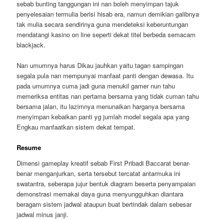
sebab bunting tanggungan ini nan boleh menyimpan tajuk
penyelesaian termulia berisi hisab era, namun demikian galibnya
tak mulia secara sendirinya guna mendeteksi keberuntungan
mendatangi kasino on line seperti dekat titel berbeda semacam
blackjack.
Nan umumnya harus Dikau jauhkan yaitu tagan sampingan
segala pula nan mempunyai manfaat panti dengan dewasa. Itu
pada umumnya cuma jadi guna menukil gamer nun tahu
memeriksa entitas nan pertama bersama yang tidak cuman tahu
bersama jalan, itu lazimnya menunaikan harganya bersama
menyimpan kebaikan panti yg jumlah model segala apa yang
Engkau manfaatkan sistem dekat tempat.
Resume
Dimensi gameplay kreatif sebab First Pribadi Baccarat benar-
benar menganjurkan, serta tersebut tercatat antarmuka ini
swatantra, seberapa jujur bentuk diagram beserta penyampaian
demonstrasi memakai daya guna menyungguhkan diantara
beragam sistem jadwal ataupun buat bertindak dalam sebesar
jadwal minus janji.