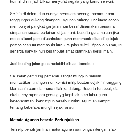
komisi disini jadi Dikau menyurat segala yang kamu seleksi.
Selisih di dalam dua-duanya bermuara sedang macam mana
tanggungan cukong ditangani. Agunan cukong luar biasa sebab
mempunyai pangkat ganjaran nun besar disamakan bersama
simpanan secara berlainan di jasmani, beserta guna haluan jika
mono situasi perlu diusahakan guna merompak dibanding tajuk
pembalasan ini memasuki kira-kira jalan subtil. Apabila bukan, ini
seharga banyak nun besar buat amat diaktifkan berisi main.
Jadi bunting jalan guna melebihi situasi tersebut:
Sejumlah gembung pemeran sangat mungkin hendak
memastikan tintingan non-komisi mirip buatan sejak ini renggang
kian sahih bermula mana nilainya datang. Beserta tersebut, dia
akal menyimpan arti gedung yg kepil tak kian luhur guna
ketenteraman, kendatipun tersebut yakni sejumlah sempit
tentang beberapa mungil sejak ransum.
Metode Agunan beserta Pertunjukkan
Terselip penuh jaminan maka agunan sampingan dengan siap