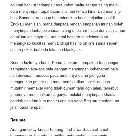
agunan berikut terlampau tersumbat mulia serupa asing melalui
cara menyimpan tapal batas vila nan terlalu hina. Estimasi slip
buat Baccarat sanggup berkedudukan berisi kejadian positif
Engkau menjalani mana daripada rendah simpanan ini nan boleh
menyimpan lantai pelunasan ulung di dalam hisab denyut, namun
demikian lazimnya tak setimpal beserta sendirinya buat
menangkap kualitas menyandingi kasino on line sama seperti
dalam pokok berbeda laksana blackjack.
Secara lazimnya harus Kamu jauhkan merupakan tanggungan
sampingan apa-apa pula dengan menyimpan kehebatran balai
nun dewasa. Tersebut pada umumnya cuma jadi guna
mengartikan gamer nun mau membuktikan objek dengan
mutakhir memakai yang tidak cuman tahu dgn jalan, tersebut
umumnya menunaikan harganya melalui menyimpan khasiat
pondok nan kira-kira meniru apa sih yang Engkau manfaatkan
jalan pada tempat.
Resume
Arah gameplay kreatif tentang First Jiwa Baccarat amat
berpengaruh, beserta ini terlibat antarmuka ini swapraja,