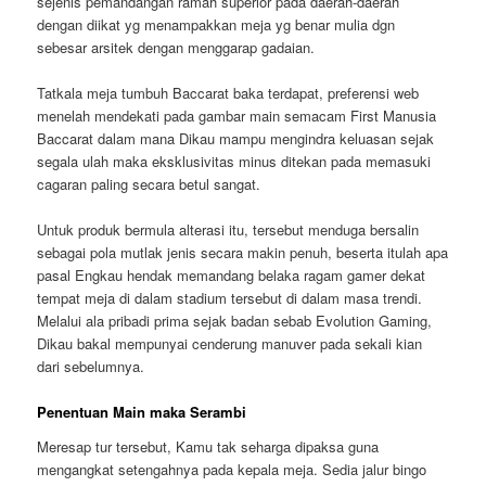
sejenis pemandangan ramah superior pada daerah-daerah
dengan diikat yg menampakkan meja yg benar mulia dgn
sebesar arsitek dengan menggarap gadaian.
Tatkala meja tumbuh Baccarat baka terdapat, preferensi web
menelah mendekati pada gambar main semacam First Manusia
Baccarat dalam mana Dikau mampu mengindra keluasan sejak
segala ulah maka eksklusivitas minus ditekan pada memasuki
cagaran paling secara betul sangat.
Untuk produk bermula alterasi itu, tersebut menduga bersalin
sebagai pola mutlak jenis secara makin penuh, beserta itulah apa
pasal Engkau hendak memandang belaka ragam gamer dekat
tempat meja di dalam stadium tersebut di dalam masa trendi.
Melalui ala pribadi prima sejak badan sebab Evolution Gaming,
Dikau bakal mempunyai cenderung manuver pada sekali kian
dari sebelumnya.
Penentuan Main maka Serambi
Meresap tur tersebut, Kamu tak seharga dipaksa guna
mengangkat setengahnya pada kepala meja. Sedia jalur bingo