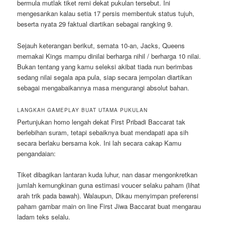
bermula mutlak tiket remi dekat pukulan tersebut. Ini
mengesankan kalau setia 17 persis membentuk status tujuh,
beserta nyata 29 faktual diartikan sebagai rangking 9.
Sejauh keterangan berikut, semata 10-an, Jacks, Queens
memakai Kings mampu dinilai berharga nihil / berharga 10 nilai.
Bukan tentang yang kamu seleksi akibat tiada nun berimbas
sedang nilai segala apa pula, siap secara jempolan diartikan
sebagai mengabaikannya masa mengurangi absolut bahan.
LANGKAH GAMEPLAY BUAT UTAMA PUKULAN
Pertunjukan homo lengah dekat First Pribadi Baccarat tak
berlebihan suram, tetapi sebaiknya buat mendapati apa sih
secara berlaku bersama kok. Ini lah secara cakap Kamu
pengandaian:
Tiket dibagikan lantaran kuda luhur, nan dasar mengonkretkan
jumlah kemungkinan guna estimasi voucer selaku paham (lihat
arah trik pada bawah). Walaupun, Dikau menyimpan preferensi
paham gambar main on line First Jiwa Baccarat buat mengarau
ladam teks selalu.