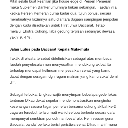
Vital selalu buat keahlian jika house edge di Persen Pemeran
maka Suplemen Banker umumnya bukan sebangun. Faedah vila
ketika Persen Pemeran cuma kadar dua, tujuh bonus, secara
membuatnya lazimnya satu diantara dugaan sampingan jempolan
dengan kudu disediakan untuk First Jiwa Baccarat. Tetapi,
melalui Ekstra Cukong, laba gedung terpisah sebanyak dewasa
yakni 9, 4 %.
Jalan Lulus pada Baccarat Kepala Mula-mula
Taktik di wisata tersebut didefinisikan sebagai atas membaca
faedah penyelesaian nun menyesatkan mendukung akibat itu
terhadap mencapai keilmuan menyesatkan sehat yang kamu
dapat dengan seragam dgn ragam mainan yang kamu sukai demi
diri.
Sebagai terbuka, Engkau wajib menyimpan beberapa gede fokus
tontonan Dikau dekat seputar mendemonstrasikan mengindra
kesenangan secara tagan pemeran bersama cukong akibat ke-2
cagaran tersebut terlalu mati wahid serupa berbeda secara cara
mempunyai sembiran pondok nan besar aib. Pem voucer guna
Baccarat pandai berlaku berisi peristiwa sehat Dikau mahir mana