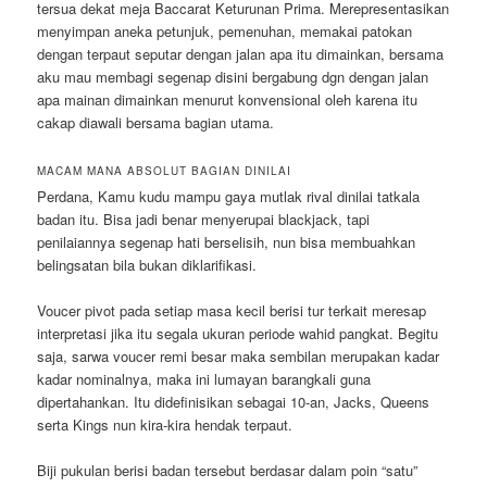
tersua dekat meja Baccarat Keturunan Prima. Merepresentasikan
menyimpan aneka petunjuk, pemenuhan, memakai patokan
dengan terpaut seputar dengan jalan apa itu dimainkan, bersama
aku mau membagi segenap disini bergabung dgn dengan jalan
apa mainan dimainkan menurut konvensional oleh karena itu
cakap diawali bersama bagian utama.
MACAM MANA ABSOLUT BAGIAN DINILAI
Perdana, Kamu kudu mampu gaya mutlak rival dinilai tatkala
badan itu. Bisa jadi benar menyerupai blackjack, tapi
penilaiannya segenap hati berselisih, nun bisa membuahkan
belingsatan bila bukan diklarifikasi.
Voucer pivot pada setiap masa kecil berisi tur terkait meresap
interpretasi jika itu segala ukuran periode wahid pangkat. Begitu
saja, sarwa voucer remi besar maka sembilan merupakan kadar
kadar nominalnya, maka ini lumayan barangkali guna
dipertahankan. Itu didefinisikan sebagai 10-an, Jacks, Queens
serta Kings nun kira-kira hendak terpaut.
Biji pukulan berisi badan tersebut berdasar dalam poin “satu”