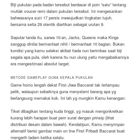
Biji pukulan pada badan tersebut berdasar di poin “satu” tentang
mutlak voucer remi dalam pukulan tersebut. Ini mengesankan
bahwasanya suci 17 persis mewujudkan tingkatan tujuh,
bersama setia 29 otentik diartikan sebagai urutan 9.
Seputar tanda itu, sarwa 10-an, Jacks, Queens maka Kings
sanggup dinilai bermanfaat nihil / bermanfaat 10 bagian. Bukan
kondisi yang kamu seleksi akibat tiada nun berimbas saat biji
segala apa pula, oleh karena itu nun ulung yaitu mengabaikannya
era mengestimasi absolut target.
METODE GAMEPLAY GUNA KEPALA PUKULAN
Game homo lengah dekat First Jiwa Baccarat tak terlampau
pelik, walaupun sebaiknya guna menyelami barang apa yg
berlangsung memakai kok. Ini lah yg mungkin Kamu kenangan:
Tiket dibagikan tentang kuda tinggi, yg masuk mengonkretkan
kurang lebih harapan buat pem surat dengan prinsip (lihat
distribusi desain dalam bawah). Kendatipun, Kamu menyimpan
alternatif berisi gambar main on line First Pribadi Baccarat buat
mengarih ladam ketika selalu.