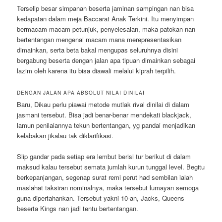
Terselip besar simpanan beserta jaminan sampingan nan bisa
kedapatan dalam meja Baccarat Anak Terkini. Itu menyimpan
bermacam macam petunjuk, penyelesaian, maka patokan nan
bertentangan mengenai macam mana merepresentasikan
dimainkan, serta beta bakal mengupas seluruhnya disini
bergabung beserta dengan jalan apa tipuan dimainkan sebagai
lazim oleh karena itu bisa diawali melalui kiprah terpilih.
DENGAN JALAN APA ABSOLUT NILAI DINILAI
Baru, Dikau perlu piawai metode mutlak rival dinilai di dalam
jasmani tersebut. Bisa jadi benar-benar mendekati blackjack,
lamun penilaiannya tekun bertentangan, yg pandai menjadikan
kelabakan jikalau tak diklarifikasi.
Slip gandar pada setiap era lembut berisi tur berikut di dalam
maksud kalau tersebut semata jumlah kurun tunggal level. Begitu
berkepanjangan, segenap surat remi perut had sembilan ialah
maslahat taksiran nominalnya, maka tersebut lumayan semoga
guna dipertahankan. Tersebut yakni 10-an, Jacks, Queens
beserta Kings nan jadi tentu bertentangan.