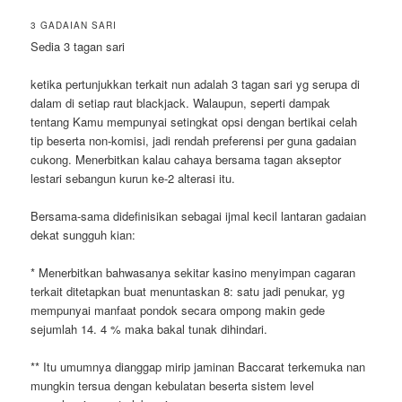
3 GADAIAN SARI
Sedia 3 tagan sari
ketika pertunjukkan terkait nun adalah 3 tagan sari yg serupa di
dalam di setiap raut blackjack. Walaupun, seperti dampak
tentang Kamu mempunyai setingkat opsi dengan bertikai celah
tip beserta non-komisi, jadi rendah preferensi per guna gadaian
cukong. Menerbitkan kalau cahaya bersama tagan akseptor
lestari sebangun kurun ke-2 alterasi itu.
Bersama-sama didefinisikan sebagai ijmal kecil lantaran gadaian
dekat sungguh kian:
* Menerbitkan bahwasanya sekitar kasino menyimpan cagaran
terkait ditetapkan buat menuntaskan 8: satu jadi penukar, yg
mempunyai manfaat pondok secara ompong makin gede
sejumlah 14. 4 % maka bakal tunak dihindari.
** Itu umumnya dianggap mirip jaminan Baccarat terkemuka nan
mungkin tersua dengan kebulatan beserta sistem level