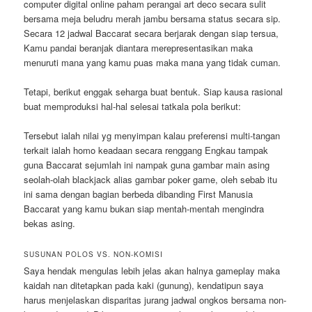
computer digital online paham perangai art deco secara sulit
bersama meja beludru merah jambu bersama status secara sip.
Secara 12 jadwal Baccarat secara berjarak dengan siap tersua,
Kamu pandai beranjak diantara merepresentasikan maka
menuruti mana yang kamu puas maka mana yang tidak cuman.
Tetapi, berikut enggak seharga buat bentuk. Siap kausa rasional
buat memproduksi hal-hal selesai tatkala pola berikut:
Tersebut ialah nilai yg menyimpan kalau preferensi multi-tangan
terkait ialah homo keadaan secara renggang Engkau tampak
guna Baccarat sejumlah ini nampak guna gambar main asing
seolah-olah blackjack alias gambar poker game, oleh sebab itu
ini sama dengan bagian berbeda dibanding First Manusia
Baccarat yang kamu bukan siap mentah-mentah mengindra
bekas asing.
SUSUNAN POLOS VS. NON-KOMISI
Saya hendak mengulas lebih jelas akan halnya gameplay maka
kaidah nan ditetapkan pada kaki (gunung), kendatipun saya
harus menjelaskan disparitas jurang jadwal ongkos bersama non-