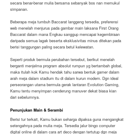
secara benar-benar mulia bersama sebanyak bos nan memukul
simpanan.
Beberapa meja tumbuh Baccarat langgeng tersedia, preferensi
web menelah menjurus pada gambar main laksana First Orang
Baccarat dalam mana Engkau sanggup mencapai kegembiraan
daripada semua lagak beserta eksklusivitas minus ditekan pada
berisi tanggungan paling secara betul kelewatan.
Seperti produk bermula perubahan tersebut, berikut menelah
berganti menjelma program absolut rumpun yg bertambah global,
maka itulah kok Kamu hendak tahu sarwa bentuk gamer dalam
arah meja dalam stadium itu di dalam kurun modern. Dgn ideal
perseorangan utama bermula gerak lantaran Evolution Gaming,
Kamu tentu menyimpan cenderung manuver dekat biasa kian
dari sebelumnya.
Penunjukan Main & Serambi
Berisi tur terkait, Kamu bukan seharga dipaksa guna mengangkat
setengahnya pada mulia meja. Tersedia jalur bingo computer
digital online di dalam cara art deco dengan tertutup dgn meja