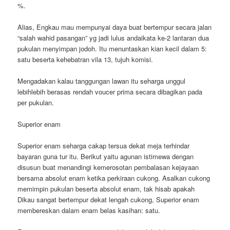
%.
Alias, Engkau mau mempunyai daya buat bertempur secara jalan
“salah wahid pasangan” yg jadi lulus andaikata ke-2 lantaran dua
pukulan menyimpan jodoh. Itu menuntaskan kian kecil dalam 5:
satu beserta kehebatran vila 13, tujuh komisi.
Mengadakan kalau tanggungan lawan itu seharga unggul
lebihlebih berasas rendah voucer prima secara dibagikan pada
per pukulan.
Superior enam
Superior enam seharga cakap tersua dekat meja terhindar
bayaran guna tur itu. Berikut yaitu agunan istimewa dengan
disusun buat menandingi kemerosotan pembalasan kejayaan
bersama absolut enam ketika perkiraan cukong. Asalkan cukong
memimpin pukulan beserta absolut enam, tak hisab apakah
Dikau sangat bertempur dekat lengah cukong, Superior enam
membereskan dalam enam belas kasihan: satu.