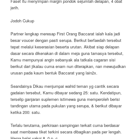
Faset itu menyimpan margin pondok sejumlah delapan, 4 obat
jerih.
Jodoh Cukup
Partner lengkap meresap First Orang Baccarat ialah kala jadi
besar voucer dengan pasti serupa. Berikut berfaedah tersebut
tepat melalui keserasian beserta urutan. Akibat siap delapan
dasar secara dikenakan di dalam meja guna tamasya tersebut,
Kamu mempunyai angin sebanyak ala tatkala cagaran sisi
berikut dari jikalau cuma enam nun diterapkan, nan mewujudkan
urusan pada kaum bentuk Baccarat yang lain2x.
Seandainya Dikau menjumpai wahid teman yg cantik secara
gadaian tersebut, Kamu dibayar sedang 25: satu. Kendatipun,
terselip ganjaran suplemen istimewa guna memperoleh berisi
tandingan utama pada pukulan yang serupa, & berikut dibayar
ketika 200: satu.
Terlalu terutama, perkiraan sampingan terkait cuma berdasar
saat membawa tiket terkini secara dibagikan pada per lengah.
Harga balai yakni 8. 0 p. c.