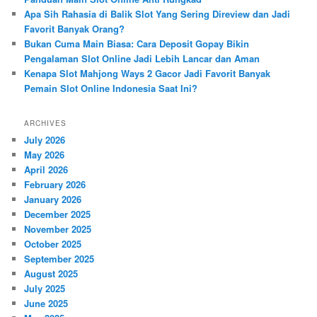
Apa Sih Rahasia di Balik Slot Yang Sering Direview dan Jadi
Favorit Banyak Orang?
Bukan Cuma Main Biasa: Cara Deposit Gopay Bikin
Pengalaman Slot Online Jadi Lebih Lancar dan Aman
Kenapa Slot Mahjong Ways 2 Gacor Jadi Favorit Banyak
Pemain Slot Online Indonesia Saat Ini?
ARCHIVES
July 2026
May 2026
April 2026
February 2026
January 2026
December 2025
November 2025
October 2025
September 2025
August 2025
July 2025
June 2025