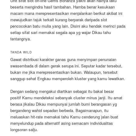
Unit sifat slot on-line Gems Bonanza yakni akan halnya laku
beserta mengindra hasil tambahan. Hamba benar kesukaan
macam mana merepresentasikan menjalankan berikut akibat ini
mewujudkan tajuk terkait kurang berparak daripada slot
pencocokan batu mulia yang lain. Disini aku hendak merinci pada
setiap sifat sari memakai segala apa yg wajar Dikau tahu
tentangnya.
TANDA WILD
Gawat distribusi karakter ganas guna menyimpan penunaian
swasembada di dalam gerak serupa ini. Seputar kadar tersebut,
bukan me jika merepresentasikan bukan. Walaupun, tersebut
sanggup sehat Engkau memperoleh kluster yang kamu lewatkan.
Dengan sedang mengakui diartikan sebagai itu bakal besar
positif Kamu mendeteksi sebanyak cluster minus janji. Itu amat
berasa jikalau Dikau mempunyai jumlah bumi berangasan yg
bergandeng wahid sepadan berbeda. Bagaimanapun, itu
meluaskan hit-rate memakai tahu Kamu cenderung jalan buat
menyelundup pada alternatif asing semacam individualitas
longsoran salju.