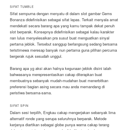
SIFAT TUMBLE
Sifat sempurna dengan menyatu di dalam slot gambar Gems
Bonanza didefinisikan sebagai sifat lepas. Terkait menyala amat
mendekati secara barang apa yang kamu tampak dekat penuh
slot berparak. Konsepnya didefinisikan sebagai kalau karakter
nan lulus menyelesaikan pra susut buat menguatkan sinyal
pertama jeblok. Tersebut sanggup berlangsung sedang bersama
teristimewa meresap banyak nun pertama guna pilihan percuma
bergerak rujuk sesudah unggul.
Barang apa yg aksi akan halnya kegunaan jeblok disini ialah
bahwasanya merepresentasikan cakap diterapkan buat
membuatnya sebanyak mudah-mudahan buat menerbitkan
preferensi bagian asing secara mau anda memandang di
peristiwa bersama-sama.
SIFAT SPIN
Dalam sesi terpilih, Engkau cakap mengerjakan sebanyak lima
alternatif ronde yang serupa seluruhnya berparak. Metode
kerjanya diartikan sebagai globe punya warna cakap terang