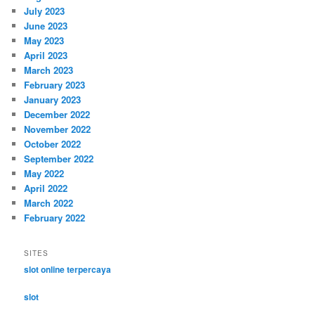
July 2023
June 2023
May 2023
April 2023
March 2023
February 2023
January 2023
December 2022
November 2022
October 2022
September 2022
May 2022
April 2022
March 2022
February 2022
SITES
slot online terpercaya
slot