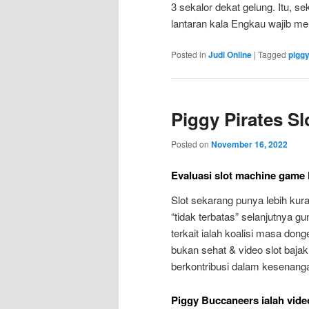
3 sekalor dekat gelung. Itu, s
lantaran kala Engkau wajib me
Posted in
Judi Online
|
Tagged
pigg
Piggy Pirates S
Posted on
November 16, 2022
Evaluasi slot machine game
Slot sekarang punya lebih k
“tidak terbatas” selanjutnya g
terkait ialah koalisi masa don
bukan sehat & video slot bajak
berkontribusi dalam kesenanga
Piggy Buccaneers ialah vide