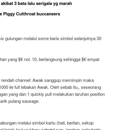
kibat 3 bata lalu serigala yg marah
ne Piggy Cutthroat buccaneers
x gulungan melalui some baris simbol selanjutnya 30
han yang $€ nol. 10, berlangsung sehingga $€ empat
isi rendah channel: Awak sanggup memimpin maka
000 lie full tebakan Awak. Oleh sebab itu,, seseorang
n yang dan 1 quickly pull melakukan taruhan position
enarik pulang sausage.
N
bungan melalui simbol kartu (hati, berlian, sekop
l bajak laut yg khas: sebotol rum, jangkar, peta harta