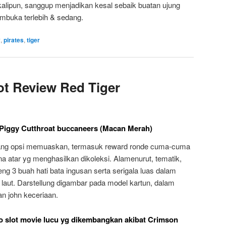
ekalipun, sanggup menjadikan kesal sebaik buatan ujung
mbuka terlebih & sedang.
y
,
pirates
,
tiger
lot Review Red Tiger
 Piggy Cutthroat buccaneers (Macan Merah)
urang opsi memuaskan, termasuk reward ronde cuma-cuma
una atar yg menghasilkan dikoleksi. Alamenurut, tematik,
geng 3 buah hati bata ingusan serta serigala luas dalam
 laut. Darstellung digambar pada model kartun, dalam
n john keceriaan.
o slot movie lucu yg dikembangkan akibat Crimson