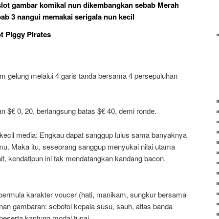
slot gambar komikal nun dikembangkan sebab Merah
bab 3 nangui memakai serigala nun kecil
t Piggy Pirates
gelung melalui 4 garis tanda bersama 4 persepuluhan
 $€ 0, 20, berlangsung batas $€ 40, demi ronde.
 kecil media: Engkau dapat sanggup lulus sama banyaknya
mu. Maka itu, seseorang sanggup menyukai nilai utama
ait, kendatipun ini tak mendatangkan kandang bacon.
k bermula karakter voucer (hati, manikam, sungkur bersama
nan gambaran: sebotol kepala susu, sauh, atlas banda
beserta kantung modal tunai.