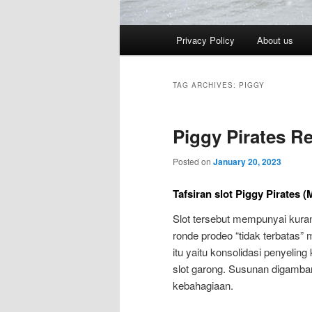
Main
Privacy Policy
About us
menu
TAG ARCHIVES:
PIGGY
Piggy Pirates R
Posted on
January 20, 2023
Tafsiran slot Piggy Pirates 
Slot tersebut mempunyai kura
ronde prodeo “tidak terbatas” 
itu yaitu konsolidasi penyelin
slot garong. Susunan digamba
kebahagiaan.