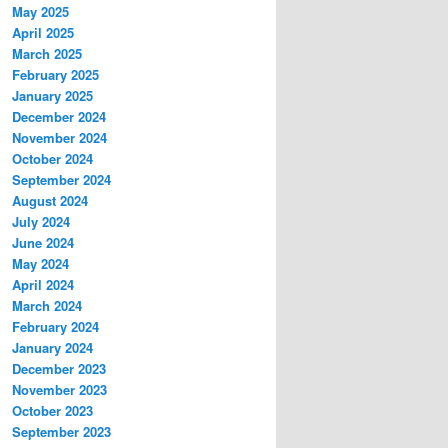
May 2025
April 2025
March 2025
February 2025
January 2025
December 2024
November 2024
October 2024
September 2024
August 2024
July 2024
June 2024
May 2024
April 2024
March 2024
February 2024
January 2024
December 2023
November 2023
October 2023
September 2023