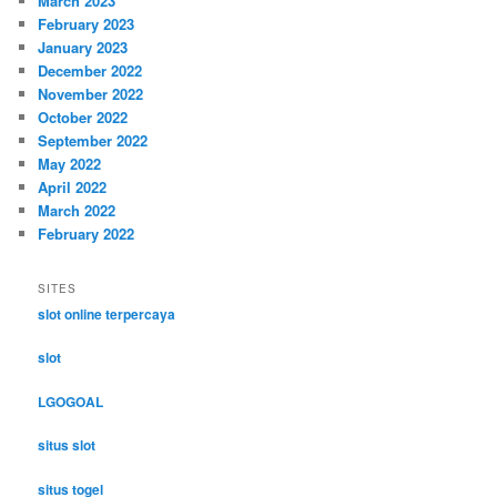
March 2023
February 2023
January 2023
December 2022
November 2022
October 2022
September 2022
May 2022
April 2022
March 2022
February 2022
SITES
slot online terpercaya
slot
LGOGOAL
situs slot
situs togel