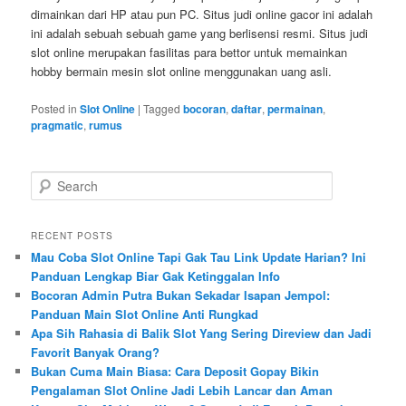
dimainkan dari HP atau pun PC. Situs judi online gacor ini adalah
ini adalah sebuah sebuah game yang berlisensi resmi. Situs judi
slot online merupakan fasilitas para bettor untuk memainkan
hobby bermain mesin slot online menggunakan uang asli.
Posted in
Slot Online
|
Tagged
bocoran
,
daftar
,
permainan
,
pragmatic
,
rumus
S
e
a
r
RECENT POSTS
c
Mau Coba Slot Online Tapi Gak Tau Link Update Harian? Ini
h
Panduan Lengkap Biar Gak Ketinggalan Info
Bocoran Admin Putra Bukan Sekadar Isapan Jempol:
Panduan Main Slot Online Anti Rungkad
Apa Sih Rahasia di Balik Slot Yang Sering Direview dan Jadi
Favorit Banyak Orang?
Bukan Cuma Main Biasa: Cara Deposit Gopay Bikin
Pengalaman Slot Online Jadi Lebih Lancar dan Aman