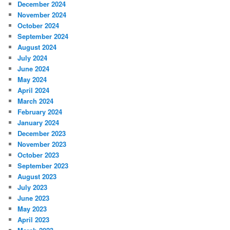
December 2024
November 2024
October 2024
September 2024
August 2024
July 2024
June 2024
May 2024
April 2024
March 2024
February 2024
January 2024
December 2023
November 2023
October 2023
September 2023
August 2023
July 2023
June 2023
May 2023
April 2023