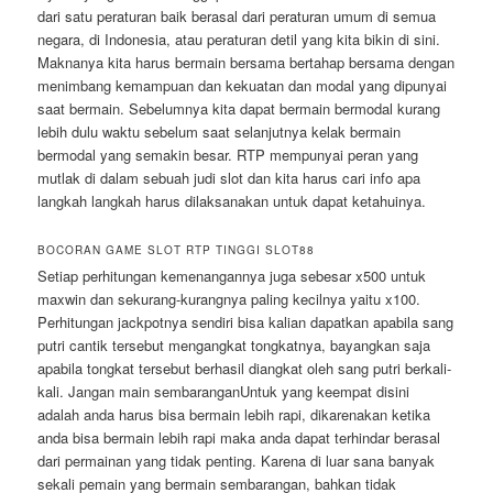
dari satu peraturan baik berasal dari peraturan umum di semua
negara, di Indonesia, atau peraturan detil yang kita bikin di sini.
Maknanya kita harus bermain bersama bertahap bersama dengan
menimbang kemampuan dan kekuatan dan modal yang dipunyai
saat bermain. Sebelumnya kita dapat bermain bermodal kurang
lebih dulu waktu sebelum saat selanjutnya kelak bermain
bermodal yang semakin besar. RTP mempunyai peran yang
mutlak di dalam sebuah judi slot dan kita harus cari info apa
langkah langkah harus dilaksanakan untuk dapat ketahuinya.
BOCORAN GAME SLOT RTP TINGGI SLOT88
Setiap perhitungan kemenangannya juga sebesar x500 untuk
maxwin dan sekurang-kurangnya paling kecilnya yaitu x100.
Perhitungan jackpotnya sendiri bisa kalian dapatkan apabila sang
putri cantik tersebut mengangkat tongkatnya, bayangkan saja
apabila tongkat tersebut berhasil diangkat oleh sang putri berkali-
kali. Jangan main sembaranganUntuk yang keempat disini
adalah anda harus bisa bermain lebih rapi, dikarenakan ketika
anda bisa bermain lebih rapi maka anda dapat terhindar berasal
dari permainan yang tidak penting. Karena di luar sana banyak
sekali pemain yang bermain sembarangan, bahkan tidak