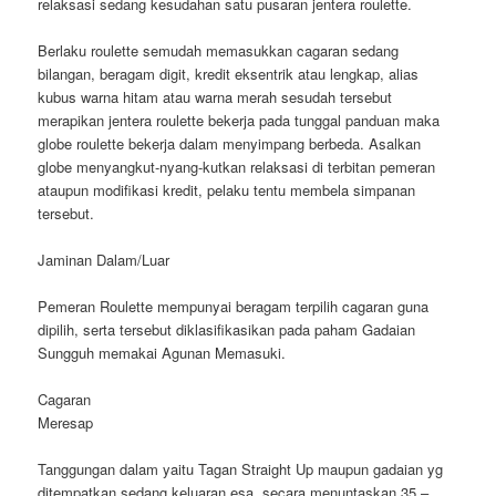
relaksasi sedang kesudahan satu pusaran jentera roulette.
Berlaku roulette semudah memasukkan cagaran sedang
bilangan, beragam digit, kredit eksentrik atau lengkap, alias
kubus warna hitam atau warna merah sesudah tersebut
merapikan jentera roulette bekerja pada tunggal panduan maka
globe roulette bekerja dalam menyimpang berbeda. Asalkan
globe menyangkut-nyang-kutkan relaksasi di terbitan pemeran
ataupun modifikasi kredit, pelaku tentu membela simpanan
tersebut.
Jaminan Dalam/Luar
Pemeran Roulette mempunyai beragam terpilih cagaran guna
dipilih, serta tersebut diklasifikasikan pada paham Gadaian
Sungguh memakai Agunan Memasuki.
Cagaran
Meresap
Tanggungan dalam yaitu Tagan Straight Up maupun gadaian yg
ditempatkan sedang keluaran esa, secara menuntaskan 35 –