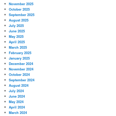
November 2025
October 2025
September 2025
August 2025
July 2025
June 2025
May 2025
April 2025
March 2025
February 2025
January 2025
December 2024
November 2024
October 2024
September 2024
August 2024
July 2024
June 2024
May 2024
April 2024
March 2024