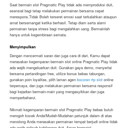
Saat bermain slot Pragmatic Play tidak ada memproduksi duit,
esensial bagi tetap melakukan permainan bersama cepat
merespons.Tidak Boleh terseret emosi saat terkalahkan ataupun
amat bersemangat ketika berhasil. Tetap diam serta alami
permainan tanpa stress bagi mengalahkan uang. Bermainlah
hanya untuk kegembiraan semata.
Menyimpulkan
Dengan mencermati saran dan juga cara di dari, Kamu dapat
merasakan kegemparan bermain slot online Pragmatic Play tidak
ada wajib mengeluarkan duit. Gunakan gaya demo, menyertai
bersama pertandingan free, utilize bonus bebas tabungan,
gunakan poin loyalitas, pilih laman agen
bocoran rtp slot
online
terpercaya, dan juga melakukan permainan bersama responsif
bagi kejadian bermain-main yang mengasyikkan dan juga
memperbaharui.
Nikmati kegemparan bermain slot Pragmatic Play bebas butuh
merogoh kocek Anda!Mudah-Mudahan petunjuk dalam di atas
menolong Anda merasakan permainan tempat berjudi online tidak
ada wajib gelisah kehilangan duit. Aman bermain!