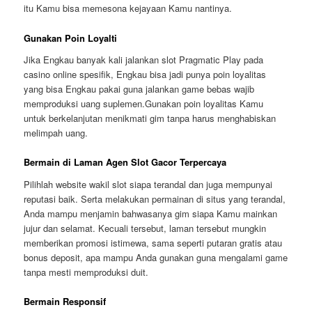
itu Kamu bisa memesona kejayaan Kamu nantinya.
Gunakan Poin Loyalti
Jika Engkau banyak kali jalankan slot Pragmatic Play pada
casino online spesifik, Engkau bisa jadi punya poin loyalitas
yang bisa Engkau pakai guna jalankan game bebas wajib
memproduksi uang suplemen.Gunakan poin loyalitas Kamu
untuk berkelanjutan menikmati gim tanpa harus menghabiskan
melimpah uang.
Bermain di Laman Agen Slot Gacor Terpercaya
Pilihlah website wakil slot siapa terandal dan juga mempunyai
reputasi baik. Serta melakukan permainan di situs yang terandal,
Anda mampu menjamin bahwasanya gim siapa Kamu mainkan
jujur dan selamat. Kecuali tersebut, laman tersebut mungkin
memberikan promosi istimewa, sama seperti putaran gratis atau
bonus deposit, apa mampu Anda gunakan guna mengalami game
tanpa mesti memproduksi duit.
Bermain Responsif