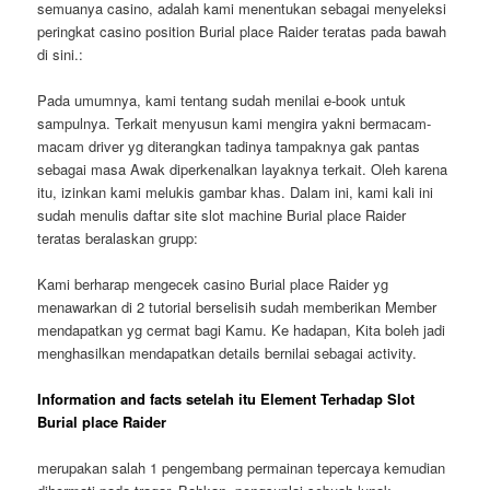
semuanya casino, adalah kami menentukan sebagai menyeleksi
peringkat casino position Burial place Raider teratas pada bawah
di sini.:
Pada umumnya, kami tentang sudah menilai e-book untuk
sampulnya. Terkait menyusun kami mengira yakni bermacam-
macam driver yg diterangkan tadinya tampaknya gak pantas
sebagai masa Awak diperkenalkan layaknya terkait. Oleh karena
itu, izinkan kami melukis gambar khas. Dalam ini, kami kali ini
sudah menulis daftar site slot machine Burial place Raider
teratas beralaskan grupp:
Kami berharap mengecek casino Burial place Raider yg
menawarkan di 2 tutorial berselisih sudah memberikan Member
mendapatkan yg cermat bagi Kamu. Ke hadapan, Kita boleh jadi
menghasilkan mendapatkan details bernilai sebagai activity.
Information and facts setelah itu Element Terhadap Slot
Burial place Raider
merupakan salah 1 pengembang permainan tepercaya kemudian