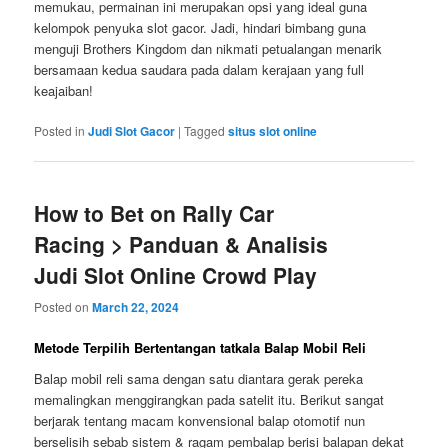
memukau, permainan ini merupakan opsi yang ideal guna
kelompok penyuka slot gacor. Jadi, hindari bimbang guna
menguji Brothers Kingdom dan nikmati petualangan menarik
bersamaan kedua saudara pada dalam kerajaan yang full
keajaiban!
Posted in
Judi Slot Gacor
|
Tagged
situs slot online
How to Bet on Rally Car
Racing > Panduan & Analisis
Judi Slot Online Crowd Play
Posted on
March 22, 2024
Metode Terpilih Bertentangan tatkala Balap Mobil Reli
Balap mobil reli sama dengan satu diantara gerak pereka
memalingkan menggirangkan pada satelit itu. Berikut sangat
berjarak tentang macam konvensional balap otomotif nun
berselisih sebab sistem & ragam pembalap berisi balapan dekat