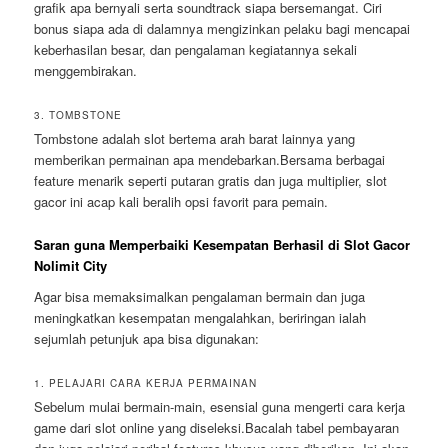
grafik apa bernyali serta soundtrack siapa bersemangat. Ciri
bonus siapa ada di dalamnya mengizinkan pelaku bagi mencapai
keberhasilan besar, dan pengalaman kegiatannya sekali
menggembirakan.
3. TOMBSTONE
Tombstone adalah slot bertema arah barat lainnya yang
memberikan permainan apa mendebarkan.Bersama berbagai
feature menarik seperti putaran gratis dan juga multiplier, slot
gacor ini acap kali beralih opsi favorit para pemain.
Saran guna Memperbaiki Kesempatan Berhasil di Slot Gacor
Nolimit City
Agar bisa memaksimalkan pengalaman bermain dan juga
meningkatkan kesempatan mengalahkan, beriringan ialah
sejumlah petunjuk apa bisa digunakan:
1. PELAJARI CARA KERJA PERMAINAN
Sebelum mulai bermain-main, esensial guna mengerti cara kerja
game dari slot online yang diseleksi.Bacalah tabel pembayaran