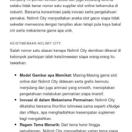
selaku tidak benar nomor satu supplier slot online terkemuka di
industri. Bersama konsentrasi pada inovasi serta pengetahuan
pemakai, Nolimit City menyediakan aneka slot gacor siapa tidak
sekedar memesona dengan tampilan akan tetapi pula kaya bakal
ciri serta mekanisme game apa unik.
KEISTIMEWAAN NOLIMIT CITY
Salah nomor satu alasan kenapa Nolimit City demikian dikenal di
kelompok partisipan ialah keistimewaan siapa orang-orang itu
tawarkan:
Model Gambar apa Memikat:
Masing-Masing game slot
online dari Nolimit City didesain serta grafis bermutu
menjulang dan juga animasi yang smooth, menciptakan
pengetahuan melakukan permainan siapa imersif.
Inovasi di dalam Mekanisme Permainan:
Nolimit City
diketahui bersama fitur-fitur istimewa sama seperti xNudge
dan xWays, apa menghadiahkan kesempatan suplemen
bagi mengalahkan.
Ragam Tema Menarik:
Dari tema horor hingga
petualangan, Nolimit City menyediakan varian tema siapa