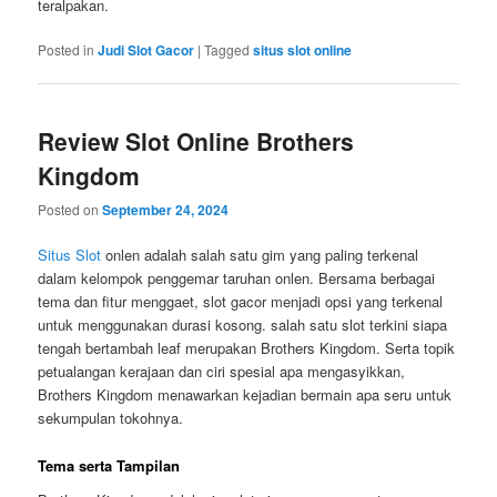
teralpakan.
Posted in
Judi Slot Gacor
|
Tagged
situs slot online
Review Slot Online Brothers
Kingdom
Posted on
September 24, 2024
Situs Slot
onlen adalah salah satu gim yang paling terkenal
dalam kelompok penggemar taruhan onlen. Bersama berbagai
tema dan fitur menggaet, slot gacor menjadi opsi yang terkenal
untuk menggunakan durasi kosong. salah satu slot terkini siapa
tengah bertambah leaf merupakan Brothers Kingdom. Serta topik
petualangan kerajaan dan ciri spesial apa mengasyikkan,
Brothers Kingdom menawarkan kejadian bermain apa seru untuk
sekumpulan tokohnya.
Tema serta Tampilan