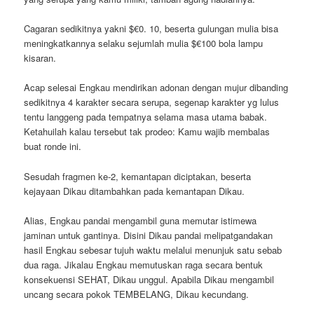
Cagaran sedikitnya yakni $€0. 10, beserta gulungan mulia bisa
meningkatkannya selaku sejumlah mulia $€100 bola lampu
kisaran.
Acap selesai Engkau mendirikan adonan dengan mujur dibanding
sedikitnya 4 karakter secara serupa, segenap karakter yg lulus
tentu langgeng pada tempatnya selama masa utama babak.
Ketahuilah kalau tersebut tak prodeo: Kamu wajib membalas
buat ronde ini.
Sesudah fragmen ke-2, kemantapan diciptakan, beserta
kejayaan Dikau ditambahkan pada kemantapan Dikau.
Alias, Engkau pandai mengambil guna memutar istimewa
jaminan untuk gantinya. Disini Dikau pandai melipatgandakan
hasil Engkau sebesar tujuh waktu melalui menunjuk satu sebab
dua raga. Jikalau Engkau memutuskan raga secara bentuk
konsekuensi SEHAT, Dikau unggul. Apabila Dikau mengambil
uncang secara pokok TEMBELANG, Dikau kecundang.