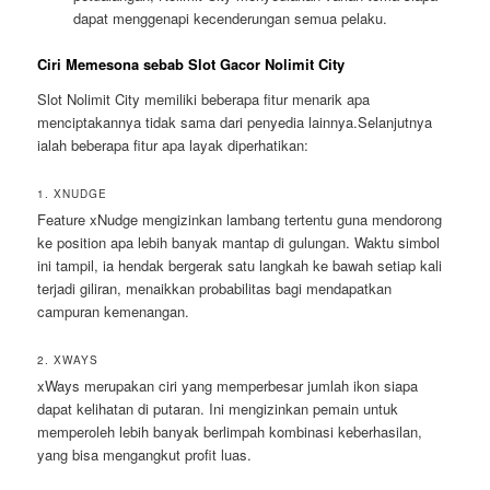
dapat menggenapi kecenderungan semua pelaku.
Ciri Memesona sebab Slot Gacor Nolimit City
Slot Nolimit City memiliki beberapa fitur menarik apa
menciptakannya tidak sama dari penyedia lainnya.Selanjutnya
ialah beberapa fitur apa layak diperhatikan:
1. XNUDGE
Feature xNudge mengizinkan lambang tertentu guna mendorong
ke position apa lebih banyak mantap di gulungan. Waktu simbol
ini tampil, ia hendak bergerak satu langkah ke bawah setiap kali
terjadi giliran, menaikkan probabilitas bagi mendapatkan
campuran kemenangan.
2. XWAYS
xWays merupakan ciri yang memperbesar jumlah ikon siapa
dapat kelihatan di putaran. Ini mengizinkan pemain untuk
memperoleh lebih banyak berlimpah kombinasi keberhasilan,
yang bisa mengangkut profit luas.