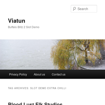
Skip
Skip
to
to
Sear
primary
secondary
content
content
Viatun
Buffalo Blitz 2 Slot Demo
Main
Privacy Policy
About us
Contact us
menu
TAG ARCHIVES:
SLOT DEMO EXTRA CHILLI
Blood Lust Elk Studios