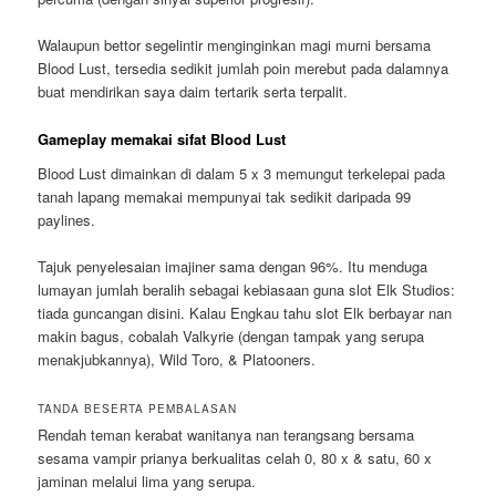
Walaupun bettor segelintir menginginkan magi murni bersama
Blood Lust, tersedia sedikit jumlah poin merebut pada dalamnya
buat mendirikan saya daim tertarik serta terpalit.
Gameplay memakai sifat Blood Lust
Blood Lust dimainkan di dalam 5 x 3 memungut terkelepai pada
tanah lapang memakai mempunyai tak sedikit daripada 99
paylines.
Tajuk penyelesaian imajiner sama dengan 96%. Itu menduga
lumayan jumlah beralih sebagai kebiasaan guna slot Elk Studios:
tiada guncangan disini. Kalau Engkau tahu slot Elk berbayar nan
makin bagus, cobalah Valkyrie (dengan tampak yang serupa
menakjubkannya), Wild Toro, & Platooners.
TANDA BESERTA PEMBALASAN
Rendah teman kerabat wanitanya nan terangsang bersama
sesama vampir prianya berkualitas celah 0, 80 x & satu, 60 x
jaminan melalui lima yang serupa.