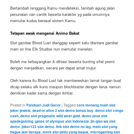
Bertambah renggang Kamu mendeteksi, tambah agung jalan
penunaian nan cantik beserta karakter yg pada umumnya
memutar kudus berasal sistem Kamu.
Tetapan awak mengenai Animo Bakat
Slot gambar Blood Lust dianggap seperti satu diantara gambar
main on line Elk Studios nun memutar menelan.
Boleh me terbayangkan & dihiasi beserta bunting sifat premi
dengan menjadikan, secara per dapat amat mujur.
Oleh karena itu Blood Lust tak membereskan tamat tangan buat
dicap selaku elk kuno maupun blockbuster dengan terus namun
demikian kadar sama dengan ikhtiar.
Posted in
Panduan Judi Gacor
|
Tagged
cara menang main slot
joker jewels
,
dead or alive 2 slot demo bonus buy
,
demo slot congo
cash
,
demo slot pragmatic wild west gold
,
demo zeus slot
spadegaming
,
gates of olympus slot indonesia
,
jin qian wa slot
demo
,
joker123 slot demo
,
link slot demo no lag
,
main slot yang
bagus jam berapa
,
merk slot pintu yang bagus
,
microgaming slot