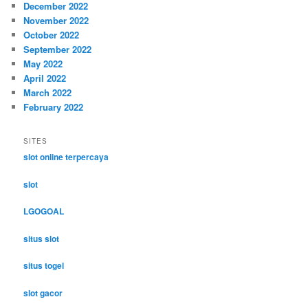
December 2022
November 2022
October 2022
September 2022
May 2022
April 2022
March 2022
February 2022
SITES
slot online terpercaya
slot
LGOGOAL
situs slot
situs togel
slot gacor