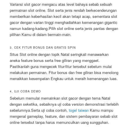
Variansi slot gacor mengacu atas level bahaya sebab sebuah
permainan slot online. Slot serta jenis rendah berkecenderungan
memberikan keberhasilan kecil akan tetapi acap, sementara slot
gacor dengan varian tinggi menghadiahkan kemenangan gigantic
namun kadang-kadang.Pilih slot online serta jenis pantas dengan
pilihan Kamu di dalam bermain-main.
3. CEK FITUR BONUS DAN GRATIS SPIN
Situs Slot online dengan topik Natal seringkali menawarkan
aneka feature bonus serta free giliran yang menggaet.
Pastikanlah guna mengecek fitur-fitur tersebut sebelum mulai
melakukan permainan. Fitur bonus dan free giliran bisa menolong
menaikkan kesempatan Engkau untuk meraih kemenangan luas.
4. UJI COBA DEMO
Sebelum memulai memainkan slot gacor dengan tema Natal
dengan seketika, sebaiknya uji coba version demonstrasi terlebih
sebelumnya.Serta uji coba contoh,
togel taiwan
Kamu mampu
mengenal gameplay, feature, dan sistem pembayaran sebab slot
online tersebut tanpa harus memunculkan uang sungguhan.