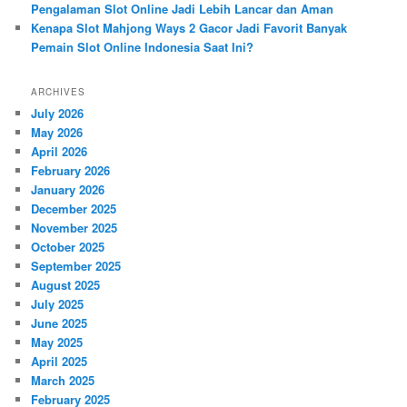
Pengalaman Slot Online Jadi Lebih Lancar dan Aman
Kenapa Slot Mahjong Ways 2 Gacor Jadi Favorit Banyak
Pemain Slot Online Indonesia Saat Ini?
ARCHIVES
July 2026
May 2026
April 2026
February 2026
January 2026
December 2025
November 2025
October 2025
September 2025
August 2025
July 2025
June 2025
May 2025
April 2025
March 2025
February 2025