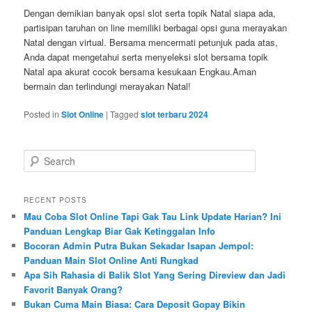
Dengan demikian banyak opsi slot serta topik Natal siapa ada,
partisipan taruhan on line memiliki berbagai opsi guna merayakan
Natal dengan virtual. Bersama mencermati petunjuk pada atas,
Anda dapat mengetahui serta menyeleksi slot bersama topik
Natal apa akurat cocok bersama kesukaan Engkau.Aman
bermain dan terlindungi merayakan Natal!
Posted in
Slot Online
|
Tagged
slot terbaru 2024
S
e
a
r
RECENT POSTS
c
Mau Coba Slot Online Tapi Gak Tau Link Update Harian? Ini
h
Panduan Lengkap Biar Gak Ketinggalan Info
Bocoran Admin Putra Bukan Sekadar Isapan Jempol:
Panduan Main Slot Online Anti Rungkad
Apa Sih Rahasia di Balik Slot Yang Sering Direview dan Jadi
Favorit Banyak Orang?
Bukan Cuma Main Biasa: Cara Deposit Gopay Bikin