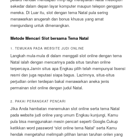
sekedar dalam depan layar komputer maupun telepon genggam
mereka. Di Luar itu, slot dengan tema Natal pula sering
menawarkan anugerah dan bonus khusus yang amat
mengundang untuk dimenangkan.
Metode Mencari Slot bersama Tema Natal
1. TEMUKAN PADA WEBSITE JUDI ONLINE
Langkah mula-mula di dalam menggali slot online dengan tema
Natal ialah dengan mencarinya pada situs taruhan online
terpercaya.Jamin situs apa Engkau pilih telah mempunyai lisensi
resmi dan juga reputasi siapa bagus. Lazimnya, situs-situs
perjudian onlen terdepan bakal menawarkan aneka jenis
permainan slot online dengan judul Natal.
2. PAKAI PERANGKAT PENCARI
Jika Anda hambatan menemukan slot online serta tema Natal
pada website judi online yang umum Engkau kunjungi, Kamu
pula bisa menggunakan mesin pencari seperti Google.Cukup
ketikkan word password “slot online tema Natal” serta Kamu
hendak mengetahui melimpah pilihan laman taruhan onlen yang