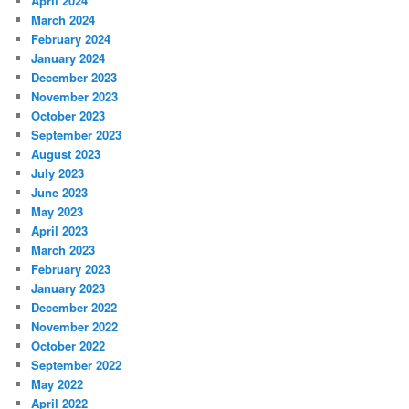
April 2024
March 2024
February 2024
January 2024
December 2023
November 2023
October 2023
September 2023
August 2023
July 2023
June 2023
May 2023
April 2023
March 2023
February 2023
January 2023
December 2022
November 2022
October 2022
September 2022
May 2022
April 2022