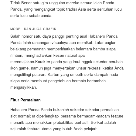
Tidak Benar satu gim unggulan mereka semua ialah Panda
Panda, yang mengangkat topik tradisi Asia serta sentuhan lucu
serta lucu sebab panda.
MODEL DAN JUGA GRAFIK
Salah nomor satu daya panggil penting asal Habanero Panda
Panda ialah rancangan visualnya apa memikat. Latar bagian
belakang permainan memperlihatkan belantara bambu siapa
rimbun, menghadiahkan kesan natural apa
meremajakan.Karakter panda yang imut nggak sekedar berubah
ikon game, namun juga menyertakan unsur rekreasi ketika Anda
mengelilingi putaran. Kartun yang smooth serta dampak nada
siapa ceria membuat pengetahuan bermain bertambah
mengasyikkan.
Fitur Permainan
Habanero Panda Panda bukanlah sekedar sekadar permainan
slot normal; ia diperlengkapi bersama bermacam-macam feature
menarik apa menaikkan probabilitas berhasil. Berikut adalah
sejumlah feature utama yang butuh Anda pelajari: