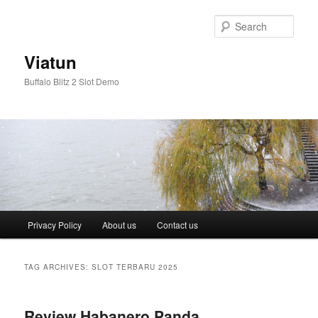
Skip
Skip
to
to
Sear
primary
secondary
content
content
Viatun
Buffalo Blitz 2 Slot Demo
Main
Privacy Policy
About us
Contact us
menu
TAG ARCHIVES:
SLOT TERBARU 2025
Review Habanero Panda