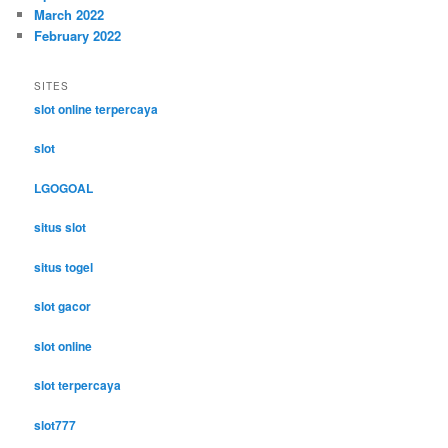
March 2022
February 2022
SITES
slot online terpercaya
slot
LGOGOAL
situs slot
situs togel
slot gacor
slot online
slot terpercaya
slot777