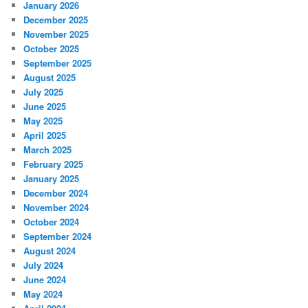
January 2026
December 2025
November 2025
October 2025
September 2025
August 2025
July 2025
June 2025
May 2025
April 2025
March 2025
February 2025
January 2025
December 2024
November 2024
October 2024
September 2024
August 2024
July 2024
June 2024
May 2024