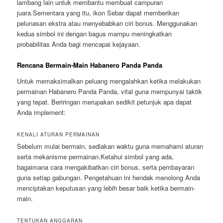
lambang lain untuk membantu membuat campuran
juara.Sementara yang itu, ikon Sebar dapat memberikan
pelunasan ekstra atau menyebabkan ciri bonus. Menggunakan
kedua simbol ini dengan bagus mampu meningkatkan
probabilitas Anda bagi mencapai kejayaan.
Rencana Bermain-Main Habanero Panda Panda
Untuk memaksimalkan peluang mengalahkan ketika melakukan
permainan Habanero Panda Panda, vital guna mempunyai taktik
yang tepat. Beriringan merupakan sedikit petunjuk apa dapat
Anda implement:
KENALI ATURAN PERMAINAN
Sebelum mulai bermain, sediakan waktu guna memahami aturan
serta mekanisme permainan.Ketahui simbol yang ada,
bagaimana cara mengakibatkan ciri bonus, serta pembayaran
guna setiap gabungan. Pengetahuan ini hendak menolong Anda
menciptakan keputusan yang lebih besar baik ketika bermain-
main.
TENTUKAN ANGGARAN