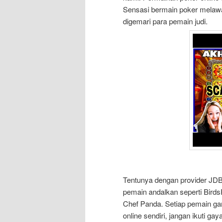
Sensasi bermain poker melawa
digemari para pemain judi.
Tentunya dengan provider JDB 
pemain andalkan seperti Birds
Chef Panda. Setiap pemain gam
online sendiri, jangan ikuti g