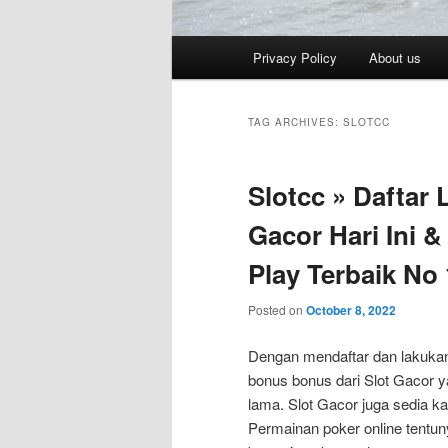
Main
Privacy Policy
About us
menu
TAG ARCHIVES:
SLOTCC
Slotcc » Daftar
Gacor Hari Ini 
Play Terbaik No
Posted on
October 8, 2022
Dengan mendaftar dan lakuka
bonus bonus dari Slot Gacor 
lama. Slot Gacor juga sedia ka
Permainan poker online tentuny