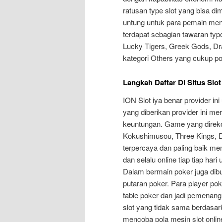
ratusan type slot yang bisa d
untung untuk para pemain men
terdapat sebagian tawaran type
Lucky Tigers, Greek Gods, Dra
kategori Others yang cukup pop
Langkah Daftar Di Situs Slo
ION Slot iya benar provider in
yang diberikan provider ini m
keuntungan. Game yang direk
Kokushimusou, Three Kings, D
terpercaya dan paling baik me
dan selalu online tiap tiap har
Dalam bermain poker juga dibu
putaran poker. Para player pok
table poker dan jadi pemenang
slot yang tidak sama berdas
mencoba pola mesin slot online