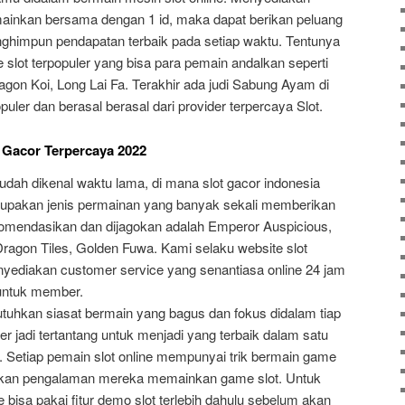
imainkan bersama dengan 1 id, maka dapat berikan peluang
ghimpun pendapatan terbaik pada setiap waktu. Tentunya
 slot terpopuler yang bisa para pemain andalkan seperti
gon Koi, Long Lai Fa. Terakhir ada judi Sabung Ayam di
uler dan berasal berasal dari provider terpercaya Slot.
t Gacor Terpercaya 2022
i udah dikenal waktu lama, di mana slot gacor indonesia
erupakan jenis permainan yang banyak sekali memberikan
omendasikan dan dijagokan adalah Emperor Auspicious,
ragon Tiles, Golden Fuwa. Kami selaku website slot
nyediakan customer service yang senantiasa online 24 jam
i untuk member.
tuhkan siasat bermain yang bagus dan fokus didalam tiap
er jadi tertantang untuk menjadi yang terbaik dalam satu
. Setiap pemain slot online mempunyai trik bermain game
arkan pengalaman mereka memainkan game slot. Untuk
 bisa pakai fitur demo slot terlebih dahulu sebelum akan