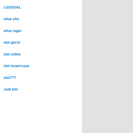
LGOGOAL
situs slot
situs togel
slot gacor
slot online
slot terpercaya
slot777
Judi slot