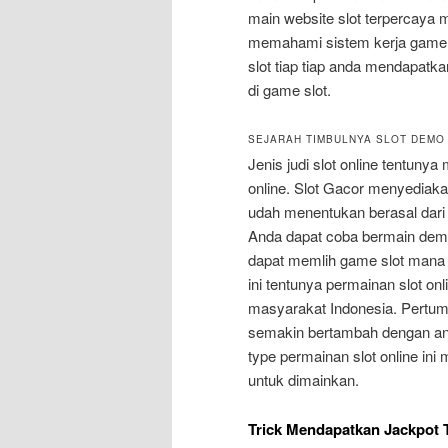
main website slot terpercaya
memahami sistem kerja game s
slot tiap tiap anda mendapat
di game slot.
SEJARAH TIMBULNYA SLOT DEMO
Jenis judi slot online tentuny
online. Slot Gacor menyediakan
udah menentukan berasal dari 
Anda dapat coba bermain demo
dapat memlih game slot mana y
ini tentunya permainan slot o
masyarakat Indonesia. Pertumb
semakin bertambah dengan ang
type permainan slot online in
untuk dimainkan.
Trick Mendapatkan Jackpot 