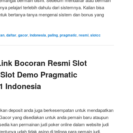
semangat bermain disini. Sebelum mendaftar atau bermain
knya pelajari terlebih dahulu dari sistemnya. Kalian bisa
ntuk bertanya-tanya mengenai sistem dan bonus yang
ran
,
daftar
,
gacor
,
indonesia
,
paling
,
pragmatic
,
resmi
,
slotcc
 Link Bocoran Resmi Slot
& Slot Demo Pragmatic
 1 Indonesia
kan deposit anda juga berkesempatan untuk mendapatkan
 Gacor yang disediakan untuk anda pemain baru ataupun
edia kan permainan judi poker online dalam website judi
entunya udah tidak asing di telinga para pemain judi.