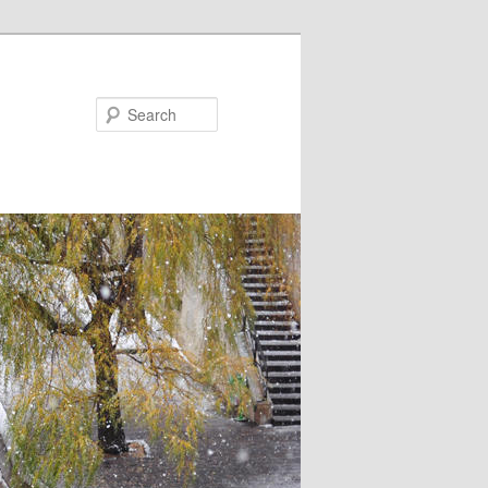
Search