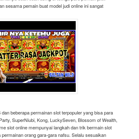
n sesama pemain buat model judi online ini sangat
dan beberapa permainan slot terpopuler yang bisa para
Party, SuperNiubi, Kong, LuckySeven, Blossom of Wealth,
e slot online mempunyai langkah dan trik bermain slot
aya permainan orang gara-gara nafsu. Selalu sesuaikan