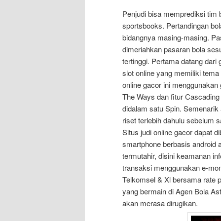
Penjudi bisa memprediksi tim
sportsbooks. Pertandingan bola
bidangnya masing-masing. Pasar
dimeriahkan pasaran bola ses
tertinggi. Pertama datang dari
slot online yang memiliki tema
online gacor ini menggunakan
The Ways dan fitur Cascadin
didalam satu Spin. Semenarik 
riset terlebih dahulu sebelum 
Situs judi online gacor dapat
smartphone berbasis android a
termutahir, disini keamanan inf
transaksi menggunakan e-mone
Telkomsel & Xl bersama rate 
yang bermain di Agen Bola As
akan merasa dirugikan.