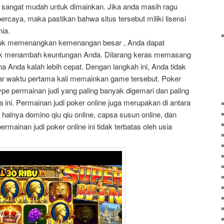
g sangat mudah untuk dimainkan. Jika anda masih ragu
erpercaya, maka pastikan bahwa situs tersebut miliki lisensi
ia.
ntuk memenangkan kemenangan besar , Anda dapat
k menambah keuntungan Anda. Dilarang keras memasang
ena Anda kalah lebih cepat. Dengan langkah ini, Anda tidak
r waktu pertama kali memainkan game tersebut. Poker
ype permainan judi yang paling banyak digemari dan paling
 ini. Permainan judi poker online juga merupakan di antara
i halnya domino qiu qiu online, capsa susun online, dan
rmainan judi poker online ini tidak terbatas oleh usia