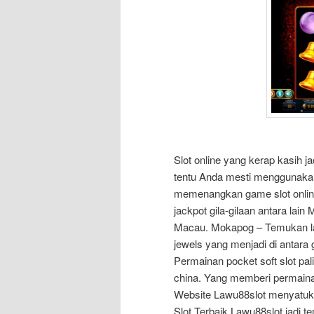
Slot online yang kerap kasih j
tentu Anda mesti menggunakan
memenangkan game slot onlin
jackpot gila-gilaan antara la
Macau. Mokapog – Temukan lan
jewels yang menjadi di antara 
Permainan pocket soft slot pal
china. Yang memberi permainan 
Website Lawu88slot menyatukan 
Slot Terbaik Lawu88slot jadi 