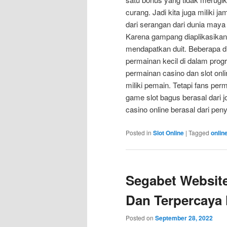
curang. Jadi kita juga miliki
dari serangan dari dunia maya 
Karena gampang diaplikasikan 
mendapatkan duit. Beberapa di
permainan kecil di dalam prog
permainan casino dan slot onl
miliki pemain. Tetapi fans per
game slot bagus berasal dari j
casino online berasal dari pen
Posted in
Slot Online
|
Tagged
onlin
Segabet Website
Dan Terpercaya 
Posted on
September 28, 2022