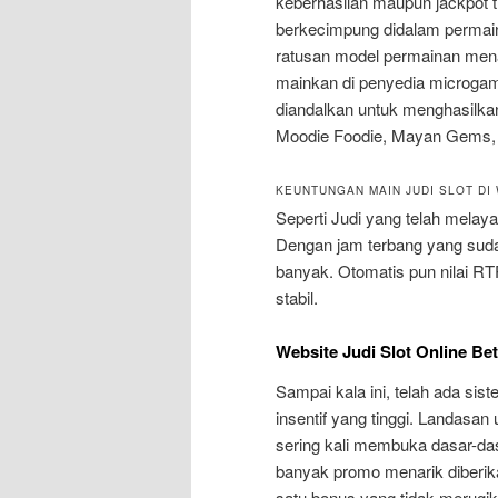
keberhasilan maupun jackpot ti
berkecimpung didalam permaina
ratusan model permainan mena
mainkan di penyedia microgam
diandalkan untuk menghasilkan
Moodie Foodie, Mayan Gems, 
KEUNTUNGAN MAIN JUDI SLOT DI 
Seperti Judi yang telah melayan
Dengan jam terbang yang suda
banyak. Otomatis pun nilai RTP
stabil.
Website Judi Slot Online Be
Sampai kala ini, telah ada si
insentif yang tinggi. Landasan
sering kali membuka dasar-dasa
banyak promo menarik diberika
satu bonus yang tidak merugi