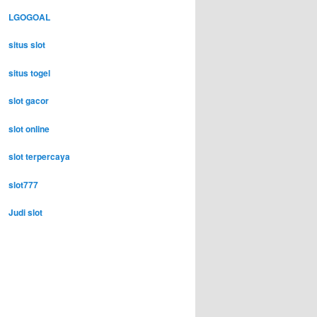
LGOGOAL
situs slot
situs togel
slot gacor
slot online
slot terpercaya
slot777
Judi slot