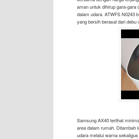
aman untuk dihirup gara-gara
dalam udara. ATWFS N0243 but
yang bersih berasal dari debu 
Samsung AX40 terlihat minimal
area dalam rumah. Ditambah l
udara melalui warna sekaligus