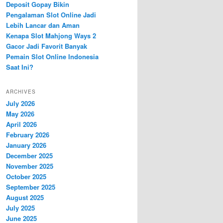
Deposit Gopay Bikin
Pengalaman Slot Online Jadi
Lebih Lancar dan Aman
Kenapa Slot Mahjong Ways 2
Gacor Jadi Favorit Banyak
Pemain Slot Online Indonesia
Saat Ini?
ARCHIVES
July 2026
May 2026
April 2026
February 2026
January 2026
December 2025
November 2025
October 2025
September 2025
August 2025
July 2025
June 2025