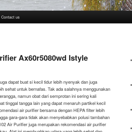
Contact us
ifier Ax60r5080wd Istyle
juga dapat buat si kecil tidur lebih nyenyak dan juga
ih sehat untuk bernafas. Tak ada salahnya menggunakan
angga, namun obat dari semprotan ini sering kali
 tinggal tangga lain yang dapat menaruh partikel kecil
komendasi air purifier bersama dengan HEPA filter lebih
ngga gara-gara tidak akan menyebabkan polusi tambahan
2 Air Purifier juga merupakan rekomendasi air purifier
kau. Alat ini membuahkan udara yang lebih sehat dan