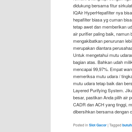
didukung bersama fitur sirkul
IQAir HyperHepafilter nya bisa
hepafilter biasa yg cuman bisa
tetap awet dan memberikan u
air purifier paling baik, namun
mengakibatkan penurunan lebih
merupakan diantara perusahaan
Untuk mengetahui mutu udaranya
bagian atas. Bahkan udah milik
mencapai 99,97%. Empat war
memeriksa mutu udara / tingka
mutu udara tetap baik dan bers
Layered Purifying System. Jika
besar, pastikan Anda pilih air
CADR dan ACH yang tinggi, m
dibersihkan bersama dengan c
Posted in
Slot Gacor
|
Tagged
butu