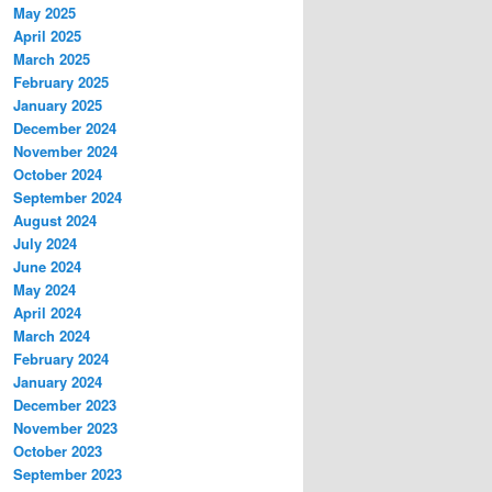
May 2025
April 2025
March 2025
February 2025
January 2025
December 2024
November 2024
October 2024
September 2024
August 2024
July 2024
June 2024
May 2024
April 2024
March 2024
February 2024
January 2024
December 2023
November 2023
October 2023
September 2023