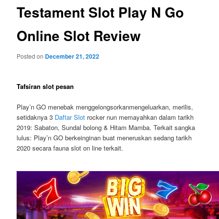
Testament Slot Play N Go
Online Slot Review
Posted on
December 21, 2022
Tafsiran slot pesan
Play’n GO menebak menggelongsorkanmengeluarkan, merilis,
setidaknya 3
Daftar Slot
rocker nun memayahkan dalam tarikh
2019: Sabaton, Sundal bolong & Hitam Mamba. Terkait sangka
lulus: Play’n GO berkeinginan buat meneruskan sedang tarikh
2020 secara fauna slot on line terkait.