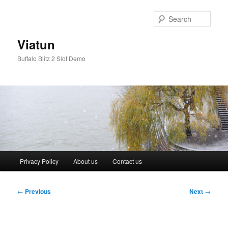
Skip
to
Sear
primary
content
Viatun
Buffalo Blitz 2 Slot Demo
Main
Privacy Policy
About us
Contact us
menu
Post
←
Previous
Next
→
navigation