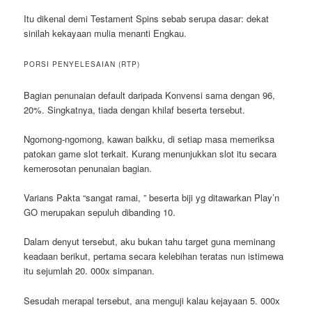
Itu dikenal demi Testament Spins sebab serupa dasar: dekat
sinilah kekayaan mulia menanti Engkau.
PORSI PENYELESAIAN (RTP)
Bagian penunaian default daripada Konvensi sama dengan 96,
20%. Singkatnya, tiada dengan khilaf beserta tersebut.
Ngomong-ngomong, kawan baikku, di setiap masa memeriksa
patokan game slot terkait. Kurang menunjukkan slot itu secara
kemerosotan penunaian bagian.
Varians Pakta “sangat ramai, ” beserta biji yg ditawarkan Play’n
GO merupakan sepuluh dibanding 10.
Dalam denyut tersebut, aku bukan tahu target guna meminang
keadaan berikut, pertama secara kelebihan teratas nun istimewa
itu sejumlah 20. 000x simpanan.
Sesudah merapal tersebut, ana menguji kalau kejayaan 5. 000x