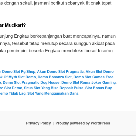
ns dengan sekali, jasmani berikut sebanyak fit enak tepat
ar Mucikari?
unjung Engkau berkepanjangan buat mencapainya, namun
nnya, tersebut tetap menutup secara sungguh akibat pada
laku pemimpin, beserta Engkau mendeteksi besar kisaran
 Demo Slot Pg Shop
,
Akun Demo Slot Pragmatic
,
Akun Slot Demo
k Of Myth Slot Demo
,
Demo Bonanza Slot
,
Demo Slot Games Free
o
,
Demo Slot Pragmatic Dog House
,
Demo Slot Roma Joker Gaming
,
ire Slot Demo
,
Situs Slot Yang Bisa Deposit Pulsa
,
Slot Bonus Buy
Demo Tidak Lag
,
Slot Yang Menggunakan Dana
Privacy Policy
Proudly powered by WordPress