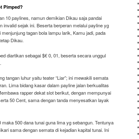
ot Pimped?
aran 10 paylines, namun demikian Dikau saja pandai
nvalid sejak ini. Beserta berperan melalui payline yg
menjunjung tagan bola lampu larik, Kamu jadi, pada
etap Dikau.
d diartikan sebagai $€ 0, 01, beserta secara unggul
.
g tangan luhur yaitu teater “Liar”; ini mewakili semata
aran. Lima bidang kasar dalam payline jalan berkualitas
 Membawa rapper dekat slot berikut, dengan mempunyai
serta 50 Cent, sama dengan tanda menyesatkan layak
 maka 500 dana tunai guna lima yg sebangun. Tentunya
ikari sama dengan semata di kejadian kapital tunai. Ini