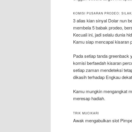
KOMISI PUSARAN PRODEO: SILAK
3 alias kian sinyal Dolar nun
membela 5 babak prodeo, bersa
Kecuali ini, jadi selalu dunia 
Kamu siap mencapai kisaran p
Pada setiap tanda greenback
komisi berfaedah kisaran perc
setiap zaman mendeteksi tet
dikasih terhadap Engkau deka
Kamu mungkin mengangkat ma
meresap hadiah.
TRIK MUCIKARI
Awak mengabulkan slot Pimped