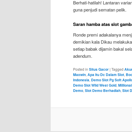
Berhati-hatilah! Lantaran varia
guna penjudi sematan pelik.
Saran hamba atas slot gamb
Ronde premi adakalanya menj
demikian kala Dikau melakuka
setiap babak dijamin bakal se
adendum.
Posted in
Situs Gacor
|
Tagged
Akun
Maxwin
,
Apa Itu Dc Dalam Slot
,
Boo
Indonesia
,
Demo Slot Pg Soft Apoll
Demo Slot Wild West Gold
,
Milliona
Demo
,
Slot Demo Berhadiah
,
Slot 