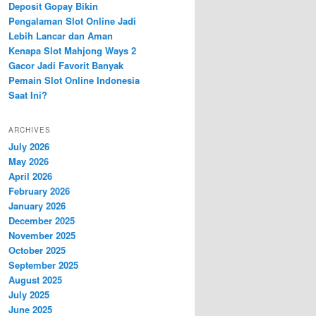
Deposit Gopay Bikin
Pengalaman Slot Online Jadi
Lebih Lancar dan Aman
Kenapa Slot Mahjong Ways 2
Gacor Jadi Favorit Banyak
Pemain Slot Online Indonesia
Saat Ini?
ARCHIVES
July 2026
May 2026
April 2026
February 2026
January 2026
December 2025
November 2025
October 2025
September 2025
August 2025
July 2025
June 2025