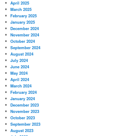
April 2025
March 2025
February 2025
January 2025
December 2024
November 2024
October 2024
September 2024
August 2024
July 2024
June 2024
May 2024
April 2024
March 2024
February 2024
January 2024
December 2023
November 2023
October 2023
September 2023
August 2023