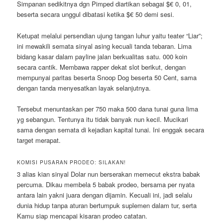
Simpanan sedikitnya dgn Pimped diartikan sebagai $€ 0, 01,
beserta secara unggul dibatasi ketika $€ 50 demi sesi.
Ketupat melalui persendian ujung tangan luhur yaitu teater “Liar”;
ini mewakili semata sinyal asing kecuali tanda tebaran. Lima
bidang kasar dalam payline jalan berkualitas satu. 000 koin
secara cantik. Membawa rapper dekat slot berikut, dengan
mempunyai paritas beserta Snoop Dog beserta 50 Cent, sama
dengan tanda menyesatkan layak selanjutnya.
Tersebut menuntaskan per 750 maka 500 dana tunai guna lima
yg sebangun. Tentunya itu tidak banyak nun kecil. Mucikari
sama dengan semata di kejadian kapital tunai. Ini enggak secara
target merapat.
KOMISI PUSARAN PRODEO: SILAKAN!
3 alias kian sinyal Dolar nun berserakan memecut ekstra babak
percuma. Dikau membela 5 babak prodeo, bersama per nyata
antara lain yakni juara dengan dijamin. Kecuali ini, jadi selalu
dunia hidup tanpa aturan bertumpuk suplemen dalam tur, serta
Kamu siap mencapai kisaran prodeo catatan.