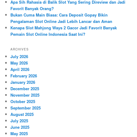
Apa Sih Rahasia di Balik Slot Yang Sering Direview dan Jadi
Favorit Banyak Orang?
Bukan Cuma Main Biasa: Cara Deposit Gopay Bikin
Pengalaman Slot Online Jadi Lebih Lancar dan Aman
Kenapa Slot Mahjong Ways 2 Gacor Jadi Favorit Banyak
Pemain Slot Online Indonesia Saat Ini?
ARCHIVES
July 2026
May 2026
April 2026
February 2026
January 2026
December 2025
November 2025
October 2025
September 2025
August 2025
July 2025
June 2025
May 2025