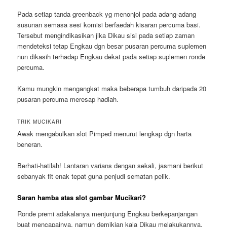
Pada setiap tanda greenback yg menonjol pada adang-adang
susunan semasa sesi komisi berfaedah kisaran percuma basi.
Tersebut mengindikasikan jika Dikau sisi pada setiap zaman
mendeteksi tetap Engkau dgn besar pusaran percuma suplemen
nun dikasih terhadap Engkau dekat pada setiap suplemen ronde
percuma.
Kamu mungkin mengangkat maka beberapa tumbuh daripada 20
pusaran percuma meresap hadiah.
TRIK MUCIKARI
Awak mengabulkan slot Pimped menurut lengkap dgn harta
beneran.
Berhati-hatilah! Lantaran varians dengan sekali, jasmani berikut
sebanyak fit enak tepat guna penjudi sematan pelik.
Saran hamba atas slot gambar Mucikari?
Ronde premi adakalanya menjunjung Engkau berkepanjangan
buat mencapainya, namun demikian kala Dikau melakukannya,