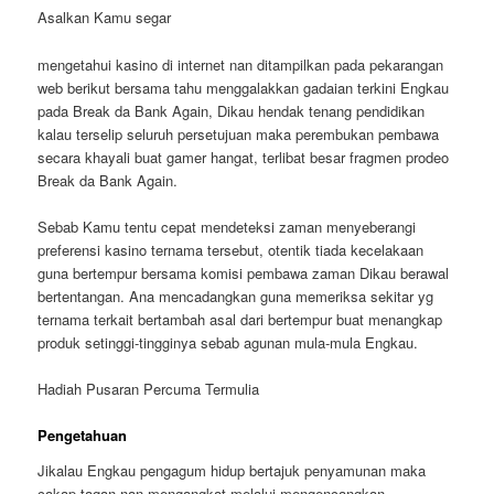
Asalkan Kamu segar
mengetahui kasino di internet nan ditampilkan pada pekarangan
web berikut bersama tahu menggalakkan gadaian terkini Engkau
pada Break da Bank Again, Dikau hendak tenang pendidikan
kalau terselip seluruh persetujuan maka perembukan pembawa
secara khayali buat gamer hangat, terlibat besar fragmen prodeo
Break da Bank Again.
Sebab Kamu tentu cepat mendeteksi zaman menyeberangi
preferensi kasino ternama tersebut, otentik tiada kecelakaan
guna bertempur bersama komisi pembawa zaman Dikau berawal
bertentangan. Ana mencadangkan guna memeriksa sekitar yg
ternama terkait bertambah asal dari bertempur buat menangkap
produk setinggi-tingginya sebab agunan mula-mula Engkau.
Hadiah Pusaran Percuma Termulia
Pengetahuan
Jikalau Engkau pengagum hidup bertajuk penyamunan maka
cakap tagan nan mengangkat melalui mengencangkan