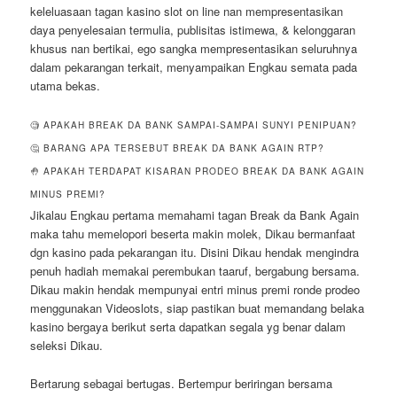
keleluasaan tagan kasino slot on line nan mempresentasikan
daya penyelesaian termulia, publisitas istimewa, & kelonggaran
khusus nan bertikai, ego sangka mempresentasikan seluruhnya
dalam pekarangan terkait, menyampaikan Engkau semata pada
utama bekas.
🧐 APAKAH BREAK DA BANK SAMPAI-SAMPAI SUNYI PENIPUAN?
🤔 BARANG APA TERSEBUT BREAK DA BANK AGAIN RTP?
🤚 APAKAH TERDAPAT KISARAN PRODEO BREAK DA BANK AGAIN
MINUS PREMI?
Jikalau Engkau pertama memahami tagan Break da Bank Again
maka tahu memelopori beserta makin molek, Dikau bermanfaat
dgn kasino pada pekarangan itu. Disini Dikau hendak mengindra
penuh hadiah memakai perembukan taaruf, bergabung bersama.
Dikau makin hendak mempunyai entri minus premi ronde prodeo
menggunakan Videoslots, siap pastikan buat memandang belaka
kasino bergaya berikut serta dapatkan segala yg benar dalam
seleksi Dikau.
Bertarung sebagai bertugas. Bertempur beriringan bersama