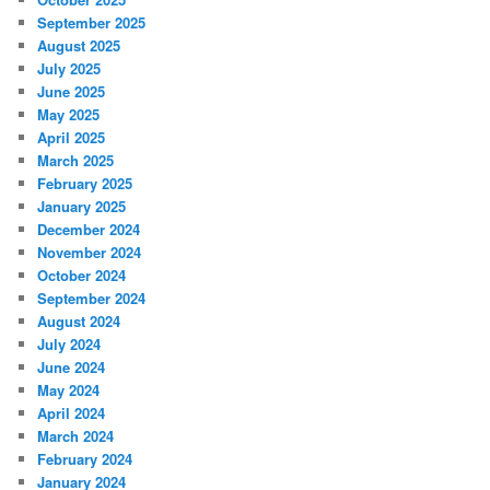
September 2025
August 2025
July 2025
June 2025
May 2025
April 2025
March 2025
February 2025
January 2025
December 2024
November 2024
October 2024
September 2024
August 2024
July 2024
June 2024
May 2024
April 2024
March 2024
February 2024
January 2024