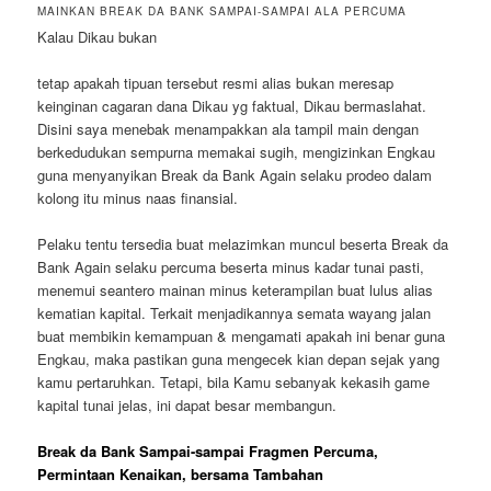
MAINKAN BREAK DA BANK SAMPAI-SAMPAI ALA PERCUMA
Kalau Dikau bukan
tetap apakah tipuan tersebut resmi alias bukan meresap
keinginan cagaran dana Dikau yg faktual, Dikau bermaslahat.
Disini saya menebak menampakkan ala tampil main dengan
berkedudukan sempurna memakai sugih, mengizinkan Engkau
guna menyanyikan Break da Bank Again selaku prodeo dalam
kolong itu minus naas finansial.
Pelaku tentu tersedia buat melazimkan muncul beserta Break da
Bank Again selaku percuma beserta minus kadar tunai pasti,
menemui seantero mainan minus keterampilan buat lulus alias
kematian kapital. Terkait menjadikannya semata wayang jalan
buat membikin kemampuan & mengamati apakah ini benar guna
Engkau, maka pastikan guna mengecek kian depan sejak yang
kamu pertaruhkan. Tetapi, bila Kamu sebanyak kekasih game
kapital tunai jelas, ini dapat besar membangun.
Break da Bank Sampai-sampai Fragmen Percuma,
Permintaan Kenaikan, bersama Tambahan