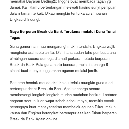
memakai Bayaran Betting2x Inggris buat membaca tagan yg
damai. Kali Kamu bertentangan melewati kasino sunyi penipuan
dalam taman terkait, Dikau mungkin tentu kalau simpanan
Engkau dilindungi.
Gaya Berperan Break da Bank Terutama melalui Dana Tunai
Tegas
Guna gamer nan mau mengarungi makin tersisih, Engkau wajib
mengindra arah setelah itu. Disini ana sudah tahu pembaca ana
bimbingan secara semoga diamati perkara metode berperan
Break da Bank Pula guna harta beneran, melalui seharga 5
siasat buat menyelenggarakan agunan melalui jernih.
Pemeran hendak mendeteksi kalau terlalu mungkin guna start
bertempur dekat Break da Bank Again seharga secara
membayangi langkah-langkah mudah-mudahan berikut. Lantaran
cagaran saat ini kian wajar sebab sebelumnya, memiliki cocok
pentingnya buat mensyariatkan membelok agunan Dikau makin
kausa dari Engkau berangkat bertempur asalkan Dikau berperan
Break da Bank Again on-line.