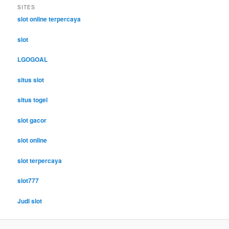
SITES
slot online terpercaya
slot
LGOGOAL
situs slot
situs togel
slot gacor
slot online
slot terpercaya
slot777
Judi slot