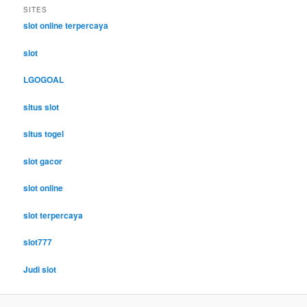
SITES
slot online terpercaya
slot
LGOGOAL
situs slot
situs togel
slot gacor
slot online
slot terpercaya
slot777
Judi slot