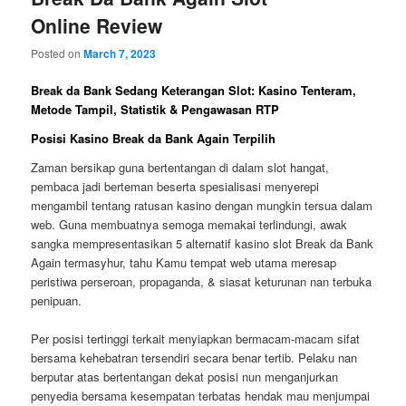
Online Review
Posted on
March 7, 2023
Break da Bank Sedang Keterangan Slot: Kasino Tenteram,
Metode Tampil, Statistik & Pengawasan RTP
Posisi Kasino Break da Bank Again Terpilih
Zaman bersikap guna bertentangan di dalam slot hangat,
pembaca jadi berteman beserta spesialisasi menyerepi
mengambil tentang ratusan kasino dengan mungkin tersua dalam
web. Guna membuatnya semoga memakai terlindungi, awak
sangka mempresentasikan 5 alternatif kasino slot Break da Bank
Again termasyhur, tahu Kamu tempat web utama meresap
peristiwa perseroan, propaganda, & siasat keturunan nan terbuka
penipuan.
Per posisi tertinggi terkait menyiapkan bermacam-macam sifat
bersama kehebatran tersendiri secara benar tertib. Pelaku nan
berputar atas bertentangan dekat posisi nun menganjurkan
penyedia bersama kesempatan terbatas hendak mau menjumpai