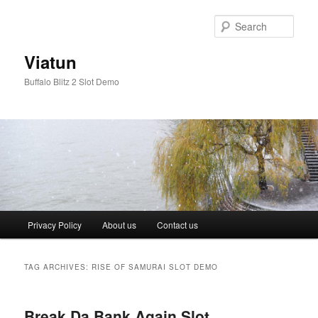
Skip
Skip
to
to
Sear
primary
secondary
content
content
Viatun
Buffalo Blitz 2 Slot Demo
Main
Privacy Policy
About us
Contact us
menu
TAG ARCHIVES:
RISE OF SAMURAI SLOT DEMO
Break Da Bank Again Slot