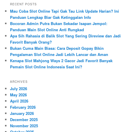
r
RECENT POSTS
c
Mau Coba Slot Online Tapi Gak Tau Link Update Harian? Ini
h
Panduan Lengkap Biar Gak Ketinggalan Info
Bocoran Admin Putra Bukan Sekadar Isapan Jempol:
Panduan Main Slot Online Anti Rungkad
Apa Sih Rahasia di Balik Slot Yang Sering Direview dan Jadi
Favorit Banyak Orang?
Bukan Cuma Main Biasa: Cara Deposit Gopay Bikin
Pengalaman Slot Online Jadi Lebih Lancar dan Aman
Kenapa Slot Mahjong Ways 2 Gacor Jadi Favorit Banyak
Pemain Slot Online Indonesia Saat Ini?
ARCHIVES
July 2026
May 2026
April 2026
February 2026
January 2026
December 2025
November 2025
October 2025