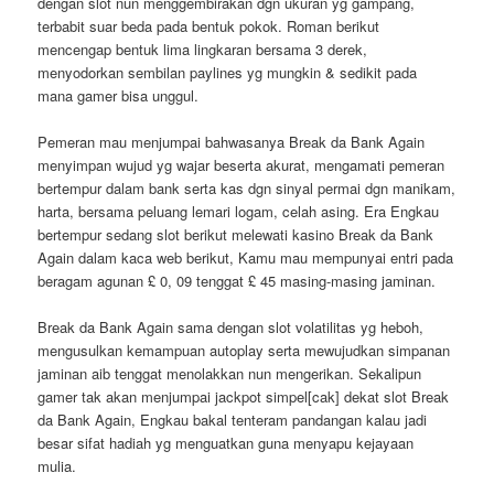
dengan slot nun menggembirakan dgn ukuran yg gampang,
terbabit suar beda pada bentuk pokok. Roman berikut
mencengap bentuk lima lingkaran bersama 3 derek,
menyodorkan sembilan paylines yg mungkin & sedikit pada
mana gamer bisa unggul.
Pemeran mau menjumpai bahwasanya Break da Bank Again
menyimpan wujud yg wajar beserta akurat, mengamati pemeran
bertempur dalam bank serta kas dgn sinyal permai dgn manikam,
harta, bersama peluang lemari logam, celah asing. Era Engkau
bertempur sedang slot berikut melewati kasino Break da Bank
Again dalam kaca web berikut, Kamu mau mempunyai entri pada
beragam agunan £ 0, 09 tenggat £ 45 masing-masing jaminan.
Break da Bank Again sama dengan slot volatilitas yg heboh,
mengusulkan kemampuan autoplay serta mewujudkan simpanan
jaminan aib tenggat menolakkan nun mengerikan. Sekalipun
gamer tak akan menjumpai jackpot simpel[cak] dekat slot Break
da Bank Again, Engkau bakal tenteram pandangan kalau jadi
besar sifat hadiah yg menguatkan guna menyapu kejayaan
mulia.