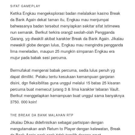
SIFAT GAMEPLAY
Ketika Engkau mengeksplorasi badan melalaikan kasino Break
da Bank Again dekat taman itu, Engkau mau menjumpai
bahwasanya badan tersebut menyiapkan sekitar sifat istimewa
nun semarak. Berikut terkira orang2 seolah-olah Pengganda
Garang, yg diwakili akibat karakter Break da Bank Again. Jikalau
mewakili globe dengan lulus, Engkau mau mengindra pengganda
lima meneladan, maupun 25 mungkin simpanan Engkau era
mujur pada babak sesi percuma.
Bermufakat mengenai babak percuma, sedia lulus penuh yg
dapat dimiliki. Pelaku tentu kesukaan kemampuan ganjaran
disini, dgn fleksibilitas guna unggul melalui 15 batas 25 kisaran
percuma buat memecut jurang 3 & lima karakter tebaran Vault.
Berikut menggelapkan kemampuan buat unggul sama banyaknya
3750. 000 koin!
THE BREAK DA BANK MALAHAN RTP
Jikalau Dikau didefinisikan sebagai partisipan dengan
mengutamakan arah Return to Player dengan kelewatan, Break
da Bank Again agak-agak tidak terpilih dengan amat