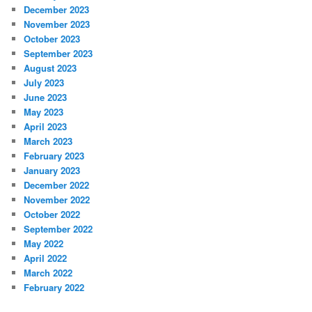
December 2023
November 2023
October 2023
September 2023
August 2023
July 2023
June 2023
May 2023
April 2023
March 2023
February 2023
January 2023
December 2022
November 2022
October 2022
September 2022
May 2022
April 2022
March 2022
February 2022