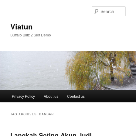
Skip
Skip
to
to
Sear
primary
secondary
content
content
Viatun
Buffalo Blitz 2 Slot Demo
Main
Privacy Policy
About us
Contact us
menu
TAG ARCHIVES:
BANDAR
Langkah Seting Akun Judi