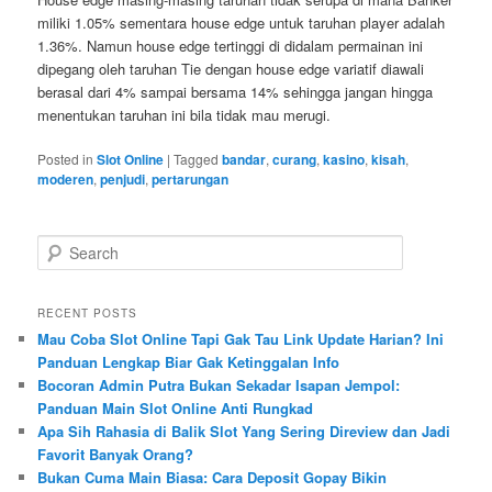
miliki 1.05% sementara house edge untuk taruhan player adalah
1.36%. Namun house edge tertinggi di didalam permainan ini
dipegang oleh taruhan Tie dengan house edge variatif diawali
berasal dari 4% sampai bersama 14% sehingga jangan hingga
menentukan taruhan ini bila tidak mau merugi.
Posted in
Slot Online
|
Tagged
bandar
,
curang
,
kasino
,
kisah
,
moderen
,
penjudi
,
pertarungan
S
e
a
r
RECENT POSTS
c
Mau Coba Slot Online Tapi Gak Tau Link Update Harian? Ini
h
Panduan Lengkap Biar Gak Ketinggalan Info
Bocoran Admin Putra Bukan Sekadar Isapan Jempol:
Panduan Main Slot Online Anti Rungkad
Apa Sih Rahasia di Balik Slot Yang Sering Direview dan Jadi
Favorit Banyak Orang?
Bukan Cuma Main Biasa: Cara Deposit Gopay Bikin