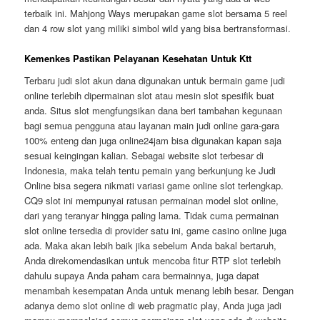
terbaik ini. Mahjong Ways merupakan game slot bersama 5 reel
dan 4 row slot yang miliki simbol wild yang bisa bertransformasi.
Kemenkes Pastikan Pelayanan Kesehatan Untuk Ktt
Terbaru judi slot akun dana digunakan untuk bermain game judi
online terlebih dipermainan slot atau mesin slot spesifik buat
anda. Situs slot mengfungsikan dana beri tambahan kegunaan
bagi semua pengguna atau layanan main judi online gara-gara
100% enteng dan juga online24jam bisa digunakan kapan saja
sesuai keingingan kalian. Sebagai website slot terbesar di
Indonesia, maka telah tentu pemain yang berkunjung ke Judi
Online bisa segera nikmati variasi game online slot terlengkap.
CQ9 slot ini mempunyai ratusan permainan model slot online,
dari yang teranyar hingga paling lama. Tidak cuma permainan
slot online tersedia di provider satu ini, game casino online juga
ada. Maka akan lebih baik jika sebelum Anda bakal bertaruh,
Anda direkomendasikan untuk mencoba fitur RTP slot terlebih
dahulu supaya Anda paham cara bermainnya, juga dapat
menambah kesempatan Anda untuk menang lebih besar. Dengan
adanya demo slot online di web pragmatic play, Anda juga jadi