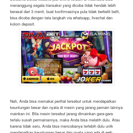
menanggung segala transaksi yang dicoba tidak hendak lebih
berasal dari 3 menit, buat konfirmasinya pula tidak berbelit belit,
bisa dicoba dengan tata langkah via whatsapp, livechat dan
kolom deposit.
Nah, Anda bisa memakai perihal tersebut untuk mendapatkan
keuntungan besar dan nyata di mesin yang jarang pemain lainnya
mainkan ini. Bila mesin tersebut jarang dimainkan gara-gara
terlalu susah permainannya, maka Anda bisa melatih dulu. Atau
karena tidak seru, Anda bisa mencobanya terlebih dulu untk
mendapatkan keuntungan besar dan nyata yang ada di web