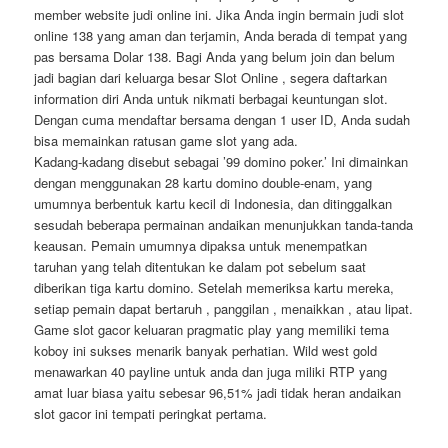
member website judi online ini. Jika Anda ingin bermain judi slot
online 138 yang aman dan terjamin, Anda berada di tempat yang
pas bersama Dolar 138. Bagi Anda yang belum join dan belum
jadi bagian dari keluarga besar Slot Online , segera daftarkan
information diri Anda untuk nikmati berbagai keuntungan slot.
Dengan cuma mendaftar bersama dengan 1 user ID, Anda sudah
bisa memainkan ratusan game slot yang ada.
Kadang-kadang disebut sebagai ’99 domino poker.’ Ini dimainkan
dengan menggunakan 28 kartu domino double-enam, yang
umumnya berbentuk kartu kecil di Indonesia, dan ditinggalkan
sesudah beberapa permainan andaikan menunjukkan tanda-tanda
keausan. Pemain umumnya dipaksa untuk menempatkan
taruhan yang telah ditentukan ke dalam pot sebelum saat
diberikan tiga kartu domino. Setelah memeriksa kartu mereka,
setiap pemain dapat bertaruh , panggilan , menaikkan , atau lipat.
Game slot gacor keluaran pragmatic play yang memiliki tema
koboy ini sukses menarik banyak perhatian. Wild west gold
menawarkan 40 payline untuk anda dan juga miliki RTP yang
amat luar biasa yaitu sebesar 96,51% jadi tidak heran andaikan
slot gacor ini tempati peringkat pertama.