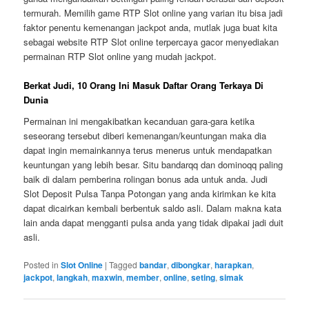
termurah. Memilih game RTP Slot online yang varian itu bisa jadi
faktor penentu kemenangan jackpot anda, mutlak juga buat kita
sebagai website RTP Slot online terpercaya gacor menyediakan
permainan RTP Slot online yang mudah jackpot.
Berkat Judi, 10 Orang Ini Masuk Daftar Orang Terkaya Di
Dunia
Permainan ini mengakibatkan kecanduan gara-gara ketika
seseorang tersebut diberi kemenangan/keuntungan maka dia
dapat ingin memainkannya terus menerus untuk mendapatkan
keuntungan yang lebih besar. Situ bandarqq dan dominoqq paling
baik di dalam pemberina rolingan bonus ada untuk anda. Judi
Slot Deposit Pulsa Tanpa Potongan yang anda kirimkan ke kita
dapat dicairkan kembali berbentuk saldo asli. Dalam makna kata
lain anda dapat mengganti pulsa anda yang tidak dipakai jadi duit
asli.
Posted in
Slot Online
|
Tagged
bandar
,
dibongkar
,
harapkan
,
jackpot
,
langkah
,
maxwin
,
member
,
online
,
seting
,
simak