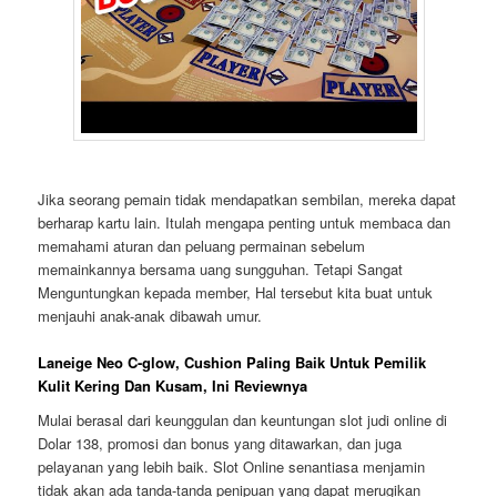
Jika seorang pemain tidak mendapatkan sembilan, mereka dapat
berharap kartu lain. Itulah mengapa penting untuk membaca dan
memahami aturan dan peluang permainan sebelum
memainkannya bersama uang sungguhan. Tetapi Sangat
Menguntungkan kepada member, Hal tersebut kita buat untuk
menjauhi anak-anak dibawah umur.
Laneige Neo C-glow, Cushion Paling Baik Untuk Pemilik
Kulit Kering Dan Kusam, Ini Reviewnya
Mulai berasal dari keunggulan dan keuntungan slot judi online di
Dolar 138, promosi dan bonus yang ditawarkan, dan juga
pelayanan yang lebih baik. Slot Online senantiasa menjamin
tidak akan ada tanda-tanda penipuan yang dapat merugikan