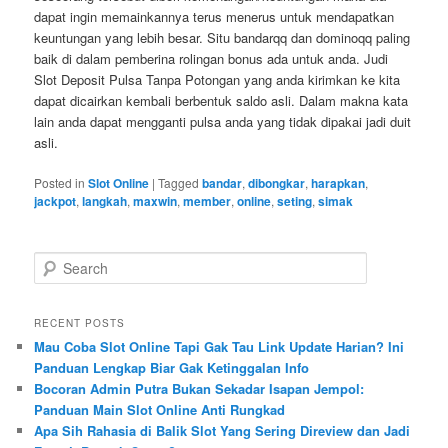
dapat ingin memainkannya terus menerus untuk mendapatkan
keuntungan yang lebih besar. Situ bandarqq dan dominoqq paling
baik di dalam pemberina rolingan bonus ada untuk anda. Judi
Slot Deposit Pulsa Tanpa Potongan yang anda kirimkan ke kita
dapat dicairkan kembali berbentuk saldo asli. Dalam makna kata
lain anda dapat mengganti pulsa anda yang tidak dipakai jadi duit
asli.
Posted in
Slot Online
|
Tagged
bandar
,
dibongkar
,
harapkan
,
jackpot
,
langkah
,
maxwin
,
member
,
online
,
seting
,
simak
S
e
a
r
RECENT POSTS
c
Mau Coba Slot Online Tapi Gak Tau Link Update Harian? Ini
h
Panduan Lengkap Biar Gak Ketinggalan Info
Bocoran Admin Putra Bukan Sekadar Isapan Jempol:
Panduan Main Slot Online Anti Rungkad
Apa Sih Rahasia di Balik Slot Yang Sering Direview dan Jadi