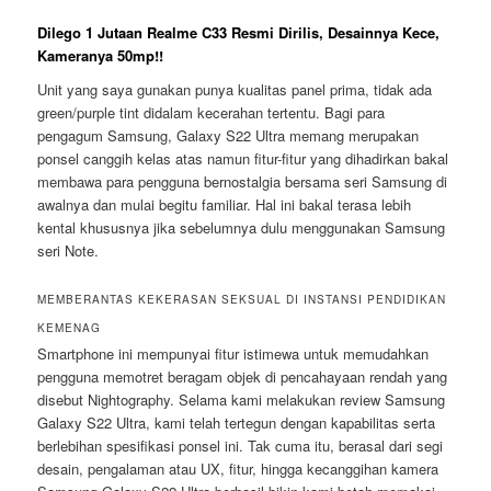
Dilego 1 Jutaan Realme C33 Resmi Dirilis, Desainnya Kece,
Kameranya 50mp!!
Unit yang saya gunakan punya kualitas panel prima, tidak ada
green/purple tint didalam kecerahan tertentu. Bagi para
pengagum Samsung, Galaxy S22 Ultra memang merupakan
ponsel canggih kelas atas namun fitur-fitur yang dihadirkan bakal
membawa para pengguna bernostalgia bersama seri Samsung di
awalnya dan mulai begitu familiar. Hal ini bakal terasa lebih
kental khususnya jika sebelumnya dulu menggunakan Samsung
seri Note.
MEMBERANTAS KEKERASAN SEKSUAL DI INSTANSI PENDIDIKAN
KEMENAG
Smartphone ini mempunyai fitur istimewa untuk memudahkan
pengguna memotret beragam objek di pencahayaan rendah yang
disebut Nightography. Selama kami melakukan review Samsung
Galaxy S22 Ultra, kami telah tertegun dengan kapabilitas serta
berlebihan spesifikasi ponsel ini. Tak cuma itu, berasal dari segi
desain, pengalaman atau UX, fitur, hingga kecanggihan kamera