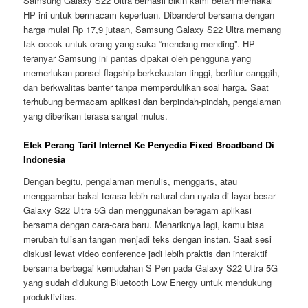
Samsung Galaxy S22 Ultra berhasil bikin kami betah memakai
HP ini untuk bermacam keperluan. Dibanderol bersama dengan
harga mulai Rp 17,9 jutaan, Samsung Galaxy S22 Ultra memang
tak cocok untuk orang yang suka “mendang-mending”. HP
teranyar Samsung ini pantas dipakai oleh pengguna yang
memerlukan ponsel flagship berkekuatan tinggi, berfitur canggih,
dan berkwalitas banter tanpa memperdulikan soal harga. Saat
terhubung bermacam aplikasi dan berpindah-pindah, pengalaman
yang diberikan terasa sangat mulus.
Efek Perang Tarif Internet Ke Penyedia Fixed Broadband Di
Indonesia
Dengan begitu, pengalaman menulis, menggaris, atau
menggambar bakal terasa lebih natural dan nyata di layar besar
Galaxy S22 Ultra 5G dan menggunakan beragam aplikasi
bersama dengan cara-cara baru. Menariknya lagi, kamu bisa
merubah tulisan tangan menjadi teks dengan instan. Saat sesi
diskusi lewat video conference jadi lebih praktis dan interaktif
bersama berbagai kemudahan S Pen pada Galaxy S22 Ultra 5G
yang sudah didukung Bluetooth Low Energy untuk mendukung
produktivitas.