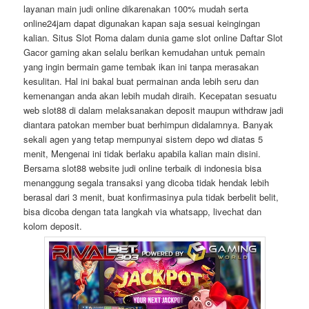
layanan main judi online dikarenakan 100% mudah serta
online24jam dapat digunakan kapan saja sesuai keingingan
kalian. Situs Slot Roma dalam dunia game slot online Daftar Slot
Gacor gaming akan selalu berikan kemudahan untuk pemain
yang ingin bermain game tembak ikan ini tanpa merasakan
kesulitan. Hal ini bakal buat permainan anda lebih seru dan
kemenangan anda akan lebih mudah diraih. Kecepatan sesuatu
web slot88 di dalam melaksanakan deposit maupun withdraw jadi
diantara patokan member buat berhimpun didalamnya. Banyak
sekali agen yang tetap mempunyai sistem depo wd diatas 5
menit, Mengenai ini tidak berlaku apabila kalian main disini.
Bersama slot88 website judi online terbaik di indonesia bisa
menanggung segala transaksi yang dicoba tidak hendak lebih
berasal dari 3 menit, buat konfirmasinya pula tidak berbelit belit,
bisa dicoba dengan tata langkah via whatsapp, livechat dan
kolom deposit.