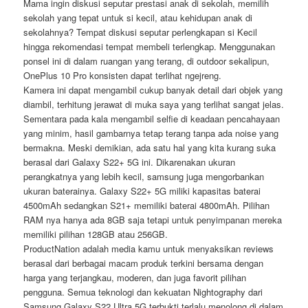
Mama ingin diskusi seputar prestasi anak di sekolah, memilih
sekolah yang tepat untuk si kecil, atau kehidupan anak di
sekolahnya? Tempat diskusi seputar perlengkapan si Kecil
hingga rekomendasi tempat membeli terlengkap. Menggunakan
ponsel ini di dalam ruangan yang terang, di outdoor sekalipun,
OnePlus 10 Pro konsisten dapat terlihat ngejreng.
Kamera ini dapat mengambil cukup banyak detail dari objek yang
diambil, terhitung jerawat di muka saya yang terlihat sangat jelas.
Sementara pada kala mengambil selfie di keadaan pencahayaan
yang minim, hasil gambarnya tetap terang tanpa ada noise yang
bermakna. Meski demikian, ada satu hal yang kita kurang suka
berasal dari Galaxy S22+ 5G ini. Dikarenakan ukuran
perangkatnya yang lebih kecil, samsung juga mengorbankan
ukuran baterainya. Galaxy S22+ 5G miliki kapasitas baterai
4500mAh sedangkan S21+ memiliki baterai 4800mAh. Pilihan
RAM nya hanya ada 8GB saja tetapi untuk penyimpanan mereka
memiliki pilihan 128GB atau 256GB.
ProductNation adalah media kamu untuk menyaksikan reviews
berasal dari berbagai macam produk terkini bersama dengan
harga yang terjangkau, moderen, dan juga favorit pilihan
pengguna. Semua teknologi dan kekuatan Nightography dari
Samsung Galaxy S22 Ultra 5G terbukti terlalu menolong di dalam