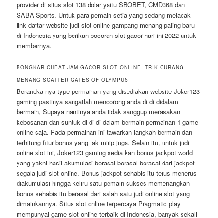
provider di situs slot 138 dolar yaitu SBOBET, CMD368 dan
SABA Sports. Untuk para pemain setia yang sedang melacak
link daftar website judi slot online gampang menang paling baru
di Indonesia yang berikan bocoran slot gacor hari ini 2022 untuk
membernya.
BONGKAR CHEAT JAM GACOR SLOT ONLINE, TRIK CURANG
MENANG SCATTER GATES OF OLYMPUS
Beraneka nya type permainan yang disediakan website Joker123
gaming pastinya sangatlah mendorong anda di di didalam
bermain, Supaya nantinya anda tidak sanggup merasakan
kebosanan dan suntuk di di di dalam bermain permainan 1 game
online saja. Pada permainan ini tawarkan langkah bermain dan
terhitung fitur bonus yang tak mirip juga. Selain itu, untuk judi
online slot ini, Joker123 gaming sedia kan bonus jackpot world
yang yakni hasil akumulasi berasal berasal berasal dari jackpot
segala judi slot online. Bonus jackpot sehabis itu terus-menerus
diakumulasi hingga keliru satu pemain sukses memenangkan
bonus sehabis itu berasal dari salah satu judi online slot yang
dimainkannya. Situs slot online terpercaya Pragmatic play
mempunyai game slot online terbaik di Indonesia, banyak sekali