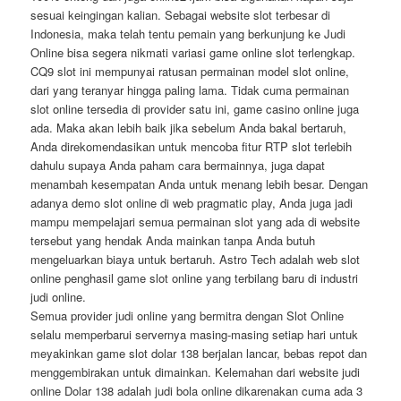
sesuai keingingan kalian. Sebagai website slot terbesar di
Indonesia, maka telah tentu pemain yang berkunjung ke Judi
Online bisa segera nikmati variasi game online slot terlengkap.
CQ9 slot ini mempunyai ratusan permainan model slot online,
dari yang teranyar hingga paling lama. Tidak cuma permainan
slot online tersedia di provider satu ini, game casino online juga
ada. Maka akan lebih baik jika sebelum Anda bakal bertaruh,
Anda direkomendasikan untuk mencoba fitur RTP slot terlebih
dahulu supaya Anda paham cara bermainnya, juga dapat
menambah kesempatan Anda untuk menang lebih besar. Dengan
adanya demo slot online di web pragmatic play, Anda juga jadi
mampu mempelajari semua permainan slot yang ada di website
tersebut yang hendak Anda mainkan tanpa Anda butuh
mengeluarkan biaya untuk bertaruh. Astro Tech adalah web slot
online penghasil game slot online yang terbilang baru di industri
judi online.
Semua provider judi online yang bermitra dengan Slot Online
selalu memperbarui servernya masing-masing setiap hari untuk
meyakinkan game slot dolar 138 berjalan lancar, bebas repot dan
menggembirakan untuk dimainkan. Kelemahan dari website judi
online Dolar 138 adalah judi bola online dikarenakan cuma ada 3