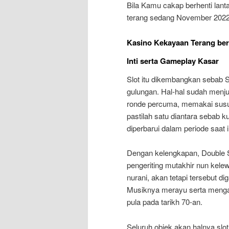
Bila Kamu cakap berhenti lant
terang sedang November 2022
Kasino Kekayaan Terang be
Inti serta Gameplay Kasar
Slot itu dikembangkan sebab Sa
gulungan. Hal-hal sudah menj
ronde percuma, memakai susun
pastilah satu diantara sebab 
diperbarui dalam periode saat i
Dengan kelengkapan, Double S
pengeriting mutakhir nun kele
nurani, akan tetapi tersebut 
Musiknya merayu serta mengas
pula pada tarikh 70-an.
Seluruh objek akan halnya slo