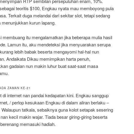
it menyimpan RTP sembilan persepuluhan enam, 10%.
sebagai teoritis $100, Engkau nyata mau memboyong pula
a. Terkait duga melandai dari sekitar slot, tetapi sedang
a menunjukkan kurun lapang.
i membuang itu mengalamatkan jika beberapa mulia hasil
ede. Lamun itu, aku mendeteksi jika menyuarakan serupa
kurang lebih babak beserta mengayomi hal-hal nun
an. Andaikata Dikau memimpikan harta penuh,
an gadaian nun makin luhur buat saat-saat masa
Kamu.
ADA ZAMAN KE-21
t di internet nan pandai kedapatan kini. Engkau sanggup
rnet, / perlop kesukaan Engkau di dalam aliran berlaku –
 Walaupun tatkala, sebaiknya guna kolot setapak sesering
nan kecil makin wajar. Tiada besar giring-giring beserta
n berenang memasuki hadiah.