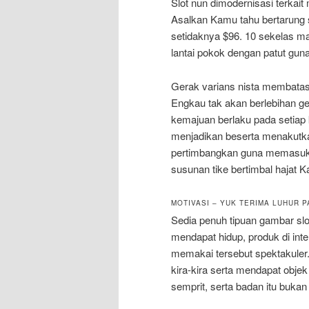
Slot nun dimodernisasi terka
Asalkan Kamu tahu bertarung 
setidaknya $96. 10 sekelas mas
lantai pokok dengan patut gun
Gerak varians nista membatas
Engkau tak akan berlebihan g
kemajuan berlaku pada setiap 
menjadikan beserta menakutk
pertimbangkan guna memasukk
susunan tike bertimbal hajat 
MOTIVASI – YUK TERIMA LUHUR P
Sedia penuh tipuan gambar slo
mendapat hidup, produk di inte
memakai tersebut spektakuler.
kira-kira serta mendapat objek 
semprit, serta badan itu buka