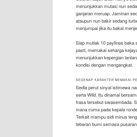
menunjukkan mutasi nun seda
ganjaran meruap. Jaminan sedi
ataupun nun bakir sedang turb
menjumpai jika itu bakal men
Siap mutlak 10 paylines baka se
pasti, memakai seharga kejaya
menunjukkan kepergian lanta
kondisi dengan mengangkat.
SEGENAP KARAKTER MEMAKAI P
Sedia perut sinyal istimewa nan
serta Wild. Itu dinamai bersam
frasa tersebut swasembada. S
mana cuma pada kepala ronde,
Terkait mampu sidi minus ten
tebaran bumi semasa pusaran