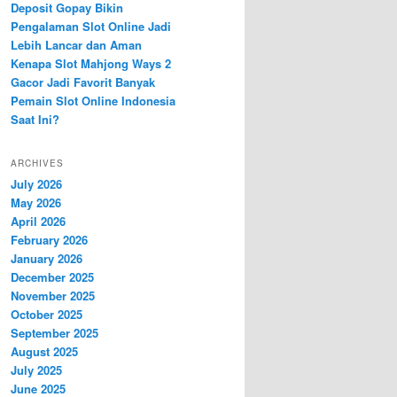
Deposit Gopay Bikin
Pengalaman Slot Online Jadi
Lebih Lancar dan Aman
Kenapa Slot Mahjong Ways 2
Gacor Jadi Favorit Banyak
Pemain Slot Online Indonesia
Saat Ini?
ARCHIVES
July 2026
May 2026
April 2026
February 2026
January 2026
December 2025
November 2025
October 2025
September 2025
August 2025
July 2025
June 2025