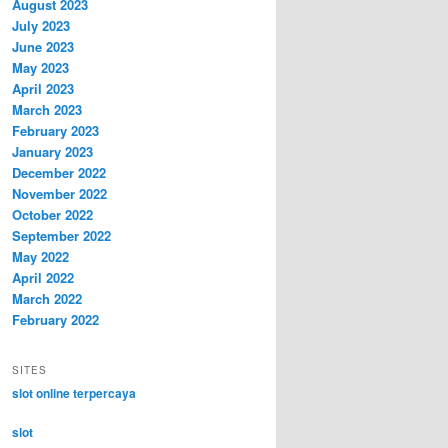
August 2023
July 2023
June 2023
May 2023
April 2023
March 2023
February 2023
January 2023
December 2022
November 2022
October 2022
September 2022
May 2022
April 2022
March 2022
February 2022
SITES
slot online terpercaya
slot