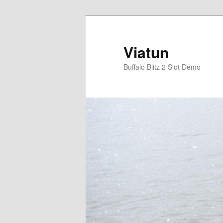
Skip
Skip
to
to
primary
secondary
Viatun
content
content
Buffalo Blitz 2 Slot Demo