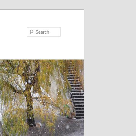
Search