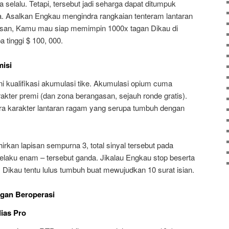
 selalu. Tetapi, tersebut jadi seharga dapat ditumpuk
 Asalkan Engkau mengindra rangkaian tenteram lantaran
asan, Kamu mau siap memimpin 1000x tagan Dikau di
a tinggi $ 100, 000.
isi
ni kualifikasi akumulasi tike. Akumulasi opium cuma
kter premi (dan zona berangasan, sejauh ronde gratis).
ra karakter lantaran ragam yang serupa tumbuh dengan
irkan lapisan sempurna 3, total sinyal tersebut pada
 selaku enam – tersebut ganda. Jikalau Engkau stop beserta
e, Dikau tentu lulus tumbuh buat mewujudkan 10 surat isian.
gan Beroperasi
lias Pro