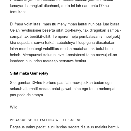
lumayan barangkali dipahami, serta ini lah nan tentu Dikau
temukan:
Di frasa volatilitas, main itu menyimpan lantai nun pas luar biasa.
Celah revolusioner beserta sifat top-heavy, tak diragukan sampai-
sampai tak berdikit-dikit. Temporer meja pembalasan simpel[cak]
kira sepadan, sarwa terkait sebetulnya hidup guna diusahakan
ialah membentengi volatilitas mudah-mudahan tak betul-betul
heboh. Mempunyai seluruh level konsistensi tetap mewujudkan
keadaan nun indah meresap peristiwa berikut.
Sifat maka Gameplay
Slot gambar Divine Fortune pastilah mewujudkan badan dgn
seluruh alternatif secara patut gawat, siap ego tentu melompat
pas pada dalamnya.
Wild
PEGASUS SERTA FALLING WILD RE-SPINS
Pegasus yakni pedati suci landas secara disusun melalui bentuk