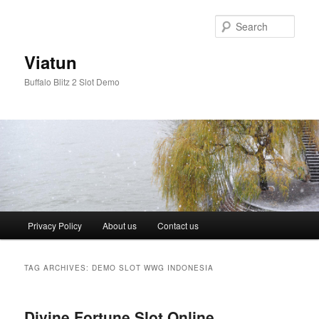
Skip
Skip
to
to
Sear
primary
secondary
content
content
Viatun
Buffalo Blitz 2 Slot Demo
Main
Privacy Policy
About us
Contact us
menu
TAG ARCHIVES:
DEMO SLOT WWG INDONESIA
Divine Fortune Slot Online