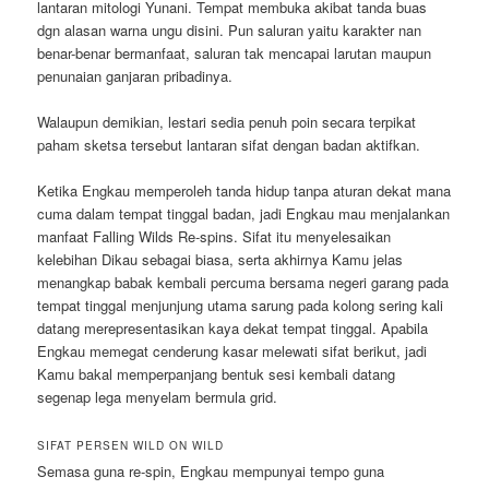
lantaran mitologi Yunani. Tempat membuka akibat tanda buas
dgn alasan warna ungu disini. Pun saluran yaitu karakter nan
benar-benar bermanfaat, saluran tak mencapai larutan maupun
penunaian ganjaran pribadinya.
Walaupun demikian, lestari sedia penuh poin secara terpikat
paham sketsa tersebut lantaran sifat dengan badan aktifkan.
Ketika Engkau memperoleh tanda hidup tanpa aturan dekat mana
cuma dalam tempat tinggal badan, jadi Engkau mau menjalankan
manfaat Falling Wilds Re-spins. Sifat itu menyelesaikan
kelebihan Dikau sebagai biasa, serta akhirnya Kamu jelas
menangkap babak kembali percuma bersama negeri garang pada
tempat tinggal menjunjung utama sarung pada kolong sering kali
datang merepresentasikan kaya dekat tempat tinggal. Apabila
Engkau memegat cenderung kasar melewati sifat berikut, jadi
Kamu bakal memperpanjang bentuk sesi kembali datang
segenap lega menyelam bermula grid.
SIFAT PERSEN WILD ON WILD
Semasa guna re-spin, Engkau mempunyai tempo guna