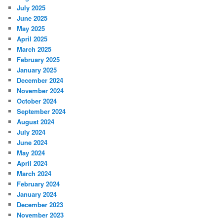
July 2025
June 2025
May 2025
April 2025
March 2025
February 2025
January 2025
December 2024
November 2024
October 2024
September 2024
August 2024
July 2024
June 2024
May 2024
April 2024
March 2024
February 2024
January 2024
December 2023
November 2023