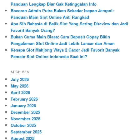
h
Panduan Lengkap Biar Gak Ketinggalan Info
Bocoran Admin Putra Bukan Sekadar Isapan Jempol:
Panduan Main Slot Online Anti Rungkad
Apa Sih Rahasia di Balik Slot Yang Sering Direview dan Jadi
Favorit Banyak Orang?
Bukan Cuma Main Biasa: Cara Deposit Gopay Bikin
Pengalaman Slot Online Jadi Lebih Lancar dan Aman
Kenapa Slot Mahjong Ways 2 Gacor Jadi Favorit Banyak
Pemain Slot Online Indonesia Saat Ini?
ARCHIVES
July 2026
May 2026
April 2026
February 2026
January 2026
December 2025
November 2025
October 2025
September 2025
August 2025