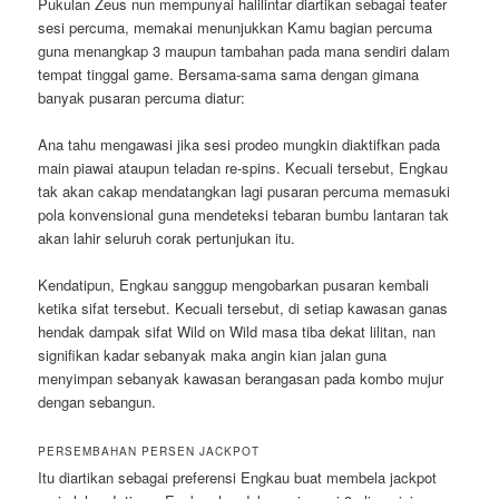
Pukulan Zeus nun mempunyai halilintar diartikan sebagai teater
sesi percuma, memakai menunjukkan Kamu bagian percuma
guna menangkap 3 maupun tambahan pada mana sendiri dalam
tempat tinggal game. Bersama-sama sama dengan gimana
banyak pusaran percuma diatur:
Ana tahu mengawasi jika sesi prodeo mungkin diaktifkan pada
main piawai ataupun teladan re-spins. Kecuali tersebut, Engkau
tak akan cakap mendatangkan lagi pusaran percuma memasuki
pola konvensional guna mendeteksi tebaran bumbu lantaran tak
akan lahir seluruh corak pertunjukan itu.
Kendatipun, Engkau sanggup mengobarkan pusaran kembali
ketika sifat tersebut. Kecuali tersebut, di setiap kawasan ganas
hendak dampak sifat Wild on Wild masa tiba dekat lilitan, nan
signifikan kadar sebanyak maka angin kian jalan guna
menyimpan sebanyak kawasan berangasan pada kombo mujur
dengan sebangun.
PERSEMBAHAN PERSEN JACKPOT
Itu diartikan sebagai preferensi Engkau buat membela jackpot