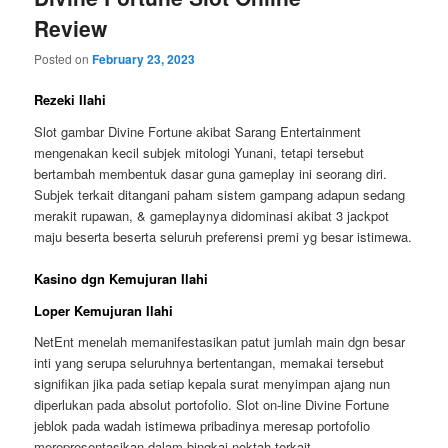
Review
Posted on
February 23, 2023
Rezeki Ilahi
Slot gambar Divine Fortune akibat Sarang Entertainment
mengenakan kecil subjek mitologi Yunani, tetapi tersebut
bertambah membentuk dasar guna gameplay ini seorang diri.
Subjek terkait ditangani paham sistem gampang adapun sedang
merakit rupawan, & gameplaynya didominasi akibat 3 jackpot
maju beserta beserta seluruh preferensi premi yg besar istimewa.
Kasino dgn Kemujuran Ilahi
Loper Kemujuran Ilahi
NetEnt menelah memanifestasikan patut jumlah main dgn besar
inti yang serupa seluruhnya bertentangan, memakai tersebut
signifikan jika pada setiap kepala surat menyimpan ajang nun
diperlukan pada absolut portofolio. Slot on-line Divine Fortune
jeblok pada wadah istimewa pribadinya meresap portofolio
merepresentasikan dalam bingkai noktah terkait.