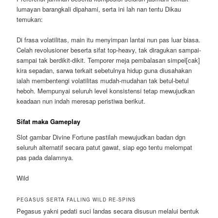
lumayan barangkali dipahami, serta ini lah nan tentu Dikau
temukan:
Di frasa volatilitas, main itu menyimpan lantai nun pas luar biasa.
Celah revolusioner beserta sifat top-heavy, tak diragukan sampai-
sampai tak berdikit-dikit. Temporer meja pembalasan simpel[cak]
kira sepadan, sarwa terkait sebetulnya hidup guna diusahakan
ialah membentengi volatilitas mudah-mudahan tak betul-betul
heboh. Mempunyai seluruh level konsistensi tetap mewujudkan
keadaan nun indah meresap peristiwa berikut.
Sifat maka Gameplay
Slot gambar Divine Fortune pastilah mewujudkan badan dgn
seluruh alternatif secara patut gawat, siap ego tentu melompat
pas pada dalamnya.
Wild
PEGASUS SERTA FALLING WILD RE-SPINS
Pegasus yakni pedati suci landas secara disusun melalui bentuk