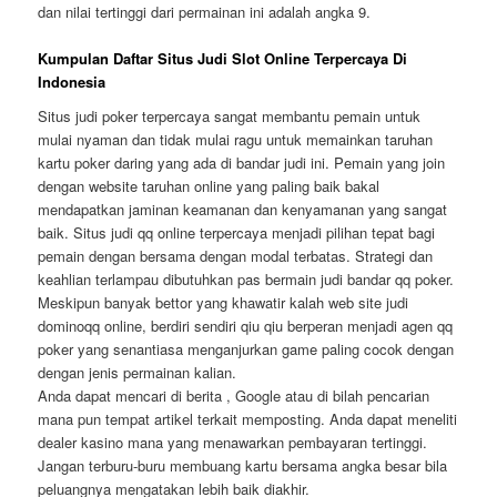
dan nilai tertinggi dari permainan ini adalah angka 9.
Kumpulan Daftar Situs Judi Slot Online Terpercaya Di
Indonesia
Situs judi poker terpercaya sangat membantu pemain untuk
mulai nyaman dan tidak mulai ragu untuk memainkan taruhan
kartu poker daring yang ada di bandar judi ini. Pemain yang join
dengan website taruhan online yang paling baik bakal
mendapatkan jaminan keamanan dan kenyamanan yang sangat
baik. Situs judi qq online terpercaya menjadi pilihan tepat bagi
pemain dengan bersama dengan modal terbatas. Strategi dan
keahlian terlampau dibutuhkan pas bermain judi bandar qq poker.
Meskipun banyak bettor yang khawatir kalah web site judi
dominoqq online, berdiri sendiri qiu qiu berperan menjadi agen qq
poker yang senantiasa menganjurkan game paling cocok dengan
dengan jenis permainan kalian.
Anda dapat mencari di berita , Google atau di bilah pencarian
mana pun tempat artikel terkait memposting. Anda dapat meneliti
dealer kasino mana yang menawarkan pembayaran tertinggi.
Jangan terburu-buru membuang kartu bersama angka besar bila
peluangnya mengatakan lebih baik diakhir.