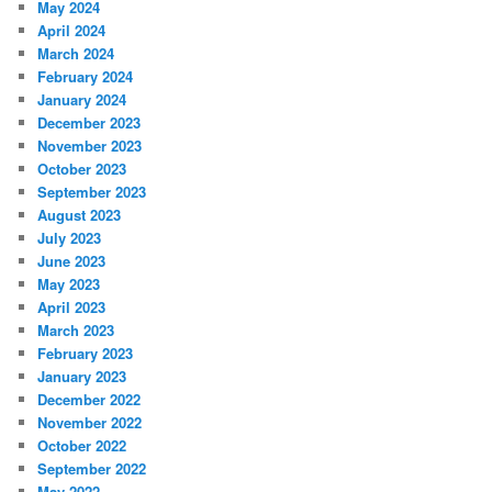
May 2024
April 2024
March 2024
February 2024
January 2024
December 2023
November 2023
October 2023
September 2023
August 2023
July 2023
June 2023
May 2023
April 2023
March 2023
February 2023
January 2023
December 2022
November 2022
October 2022
September 2022
May 2022