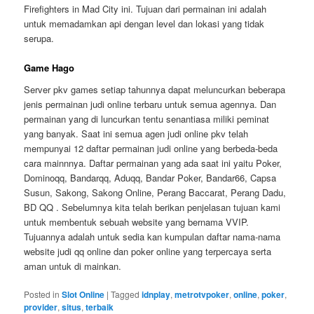
Firefighters in Mad City ini. Tujuan dari permainan ini adalah
untuk memadamkan api dengan level dan lokasi yang tidak
serupa.
Game Hago
Server pkv games setiap tahunnya dapat meluncurkan beberapa
jenis permainan judi online terbaru untuk semua agennya. Dan
permainan yang di luncurkan tentu senantiasa miliki peminat
yang banyak. Saat ini semua agen judi online pkv telah
mempunyai 12 daftar permainan judi online yang berbeda-beda
cara mainnnya. Daftar permainan yang ada saat ini yaitu Poker,
Dominoqq, Bandarqq, Aduqq, Bandar Poker, Bandar66, Capsa
Susun, Sakong, Sakong Online, Perang Baccarat, Perang Dadu,
BD QQ . Sebelumnya kita telah berikan penjelasan tujuan kami
untuk membentuk sebuah website yang bernama VVIP.
Tujuannya adalah untuk sedia kan kumpulan daftar nama-nama
website judi qq online dan poker online yang terpercaya serta
aman untuk di mainkan.
Posted in
Slot Online
|
Tagged
idnplay
,
metrotvpoker
,
online
,
poker
,
provider
,
situs
,
terbaik