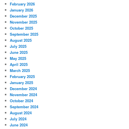
February 2026
January 2026
December 2025
November 2025
October 2025
September 2025
August 2025
July 2025
June 2025
May 2025
April 2025
March 2025
February 2025
January 2025
December 2024
November 2024
October 2024
September 2024
August 2024
July 2024
June 2024